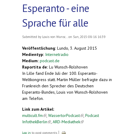
Esperanto - eine
Sprache für alle
Submitted by
Louis von Wunsc...
on Sun, 2015-08-16 16:39
Veröffentlichung:
Lundo, 3. August 2015
Medientyp:
Internetradio
Medium:
podcast.de
Raportita de:
Lu Wunsch-Rolshoven
In Lille fand Ende Juli der 100. Esperanto-
Weltkongress statt. Martin Müller befragte dazu in
Frankreich den Sprecher des Deutschen
Esperanto-Bundes, Louis von Wunsch-Rolshoven
am Telefon.
Link zum Artikel:
multicult.fm
(link is external)
,
WassertorPodcast
(link is external)
,
Podcast
InfothekBerlin
(link is external)
,
ARD-Mediathek
(link is external)
Log in
to post comments