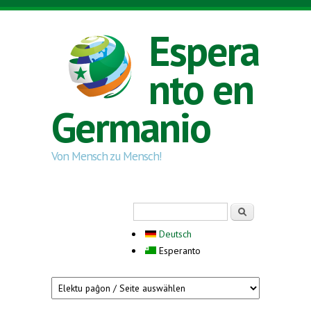
Skip to main content
Espera
nto en
Germanio
Von Mensch zu Mensch!
Search form
Serĉi
Deutsch
Esperanto