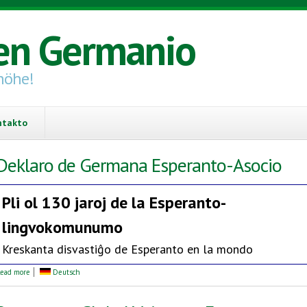
en Germanio
höhe!
ntakto
Deklaro de Germana Esperanto-Asocio
Pli ol 130 jaroj de la
Esperanto-
lingvokomunumo
Kreskanta disvastiĝo de Esperanto en la mondo
about Deklaro de Germana Esperanto-Asocio
ead more
Deutsch