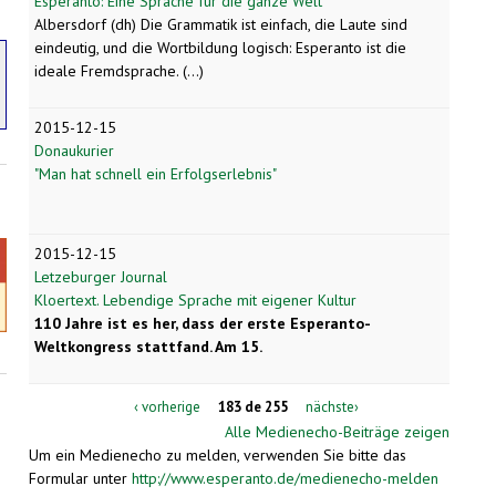
Esperanto: Eine Sprache für die ganze Welt
Albersdorf (dh) Die Grammatik ist einfach, die Laute sind
eindeutig, und die Wortbildung logisch: Esperanto ist die
ideale Fremdsprache. (...)
2015-12-15
Donaukurier
"Man hat schnell ein Erfolgserlebnis"
2015-12-15
Letzeburger Journal
Kloertext. Lebendige Sprache mit eigener Kultur
110 Jahre ist es her, dass der erste Esperanto-
Weltkongress stattfand. Am 15.
‹ vorherige
183 de 255
nächste›
Alle Medienecho-Beiträge zeigen
Um ein Medienecho zu melden, verwenden Sie bitte das
Formular unter
http://www.esperanto.de/medienecho-melden