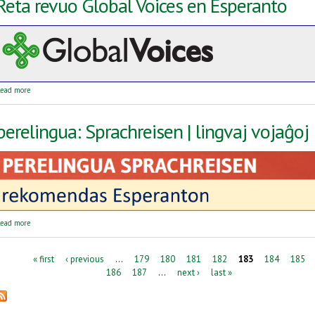
Reta revuo Global Voices en Esperanto
about Reta revuo Global Voices en Esperanto
ead more
perelingua: Sprachreisen | lingvaj vojaĝoj
about perelingua: Sprachreisen | lingvaj vojaĝoj
ead more
Pages
« first
‹ previous
…
179
180
181
182
183
184
185
186
187
…
next ›
last »