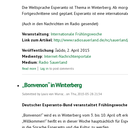
Die Weltsprache Esperanto ist Thema in Winterberg. Ab morg
Fortgeschrittene sind geplant. Esperanto ist eine internationa
(Auch in den Nachrichten im Radio gesendet)
Veranstaltung:
Internationale Frühlingswoche
Link zum Artikel:
http://www.radiosauerland.de/nc/sauerland/l
Veröffentlichung:
Ĵaŭdo, 2. April 2015
Medientyp:
Internet-Nachrichtenportale
Medium:
Radio Sauerland
about Die Weltsprache Esperanto ist Thema in Winterberg.
Read more
Log in
to post comments
„Bonvenon“ in Winterberg
Submitted by
Louis von Wunsc...
on Thu, 2015-05-28 21:34
Deutscher Esperanto-Bund veranstaltet Frühlingswoche
„Bonvenon!“ wird es in Winterberg vom 3. bis 10. April oft er
„Willkommen!“ heißt es in dieser Woche hauptsächlich für Es
in die Sprache Esperanto und die Kultur zu werfen.