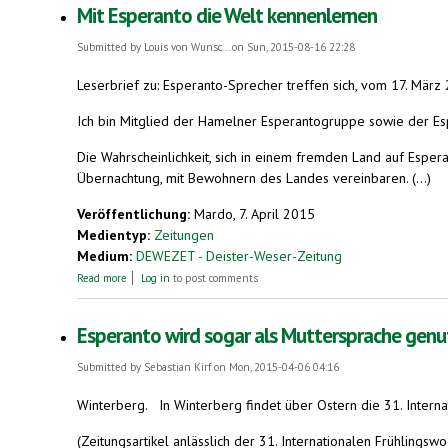
Mit Esperanto die Welt kennenlernen
Submitted by
Louis von Wunsc...
on Sun, 2015-08-16 22:28
Leserbrief zu: Esperanto-Sprecher treffen sich, vom 17. März
Ich bin Mitglied der Hamelner Esperantogruppe sowie der Es
Die Wahrscheinlichkeit, sich in einem fremden Land auf Espera
Übernachtung, mit Bewohnern des Landes vereinbaren. (...)
Veröffentlichung:
Mardo, 7. April 2015
Medientyp:
Zeitungen
Medium:
DEWEZET - Deister-Weser-Zeitung
about Mit Esperanto die Welt kennenlernen
Read more
Log in
to post comments
Esperanto wird sogar als Muttersprache genu
Submitted by
Sebastian Kirf
on Mon, 2015-04-06 04:16
Winterberg.
In Winterberg findet über Ostern die 31. Inter
(Zeitungsartikel anlässlich der 31. Internationalen Frühlingsw