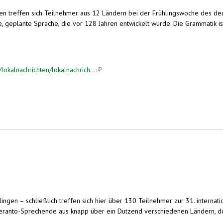
en treffen sich Teilnehmer aus 12 Ländern bei der Frühlingswoche des de
le, geplante Sprache, die vor 128 Jahren entwickelt wurde. Die Grammatik i
okalnachrichten/lokalnachrich...
(link is external)
klingen – schließlich treffen sich hier über 130 Teilnehmer zur 31. inter
peranto-Sprechende aus knapp über ein Dutzend verschiedenen Ländern, doc