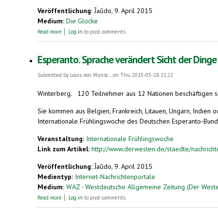
Veröffentlichung:
Ĵaŭdo, 9. April 2015
Medium:
Die Glocke
about Kunstsprache Esperanto öffnet Herzen
Read more
Log in
to post comments
Esperanto. Sprache verändert Sicht der Dinge
Submitted by
Louis von Wunsc...
on Thu, 2015-05-28 21:22
Winterberg.
120 Teilnehmer aus 12 Nationen beschäftigen si
Sie kommen aus Belgien, Frankreich, Litauen, Ungarn, Indien o
Internationale Frühlingswoche des Deutschen Esperanto-Bund
Veranstaltung:
Internationale Frühlingswoche
Link zum Artikel:
http://www.derwesten.de/staedte/nachricht
Veröffentlichung:
Ĵaŭdo, 9. April 2015
Medientyp:
Internet-Nachrichtenportale
Medium:
WAZ - Westdeutsche Allgemeine Zeitung (Der West
about Esperanto. Sprache verändert Sicht der Dinge
Read more
Log in
to post comments