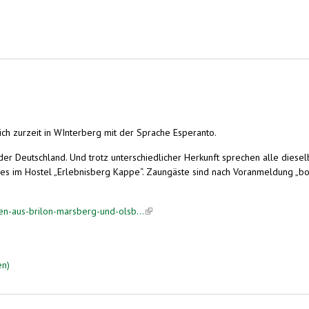
ch zurzeit in WInterberg mit der Sprache Esperanto.
der Deutschland. Und trotz unterschiedlicher Herkunft sprechen alle diesel
es im Hostel „Erlebnisberg Kappe“. Zaungäste sind nach Voranmeldung „bo
en-aus-brilon-marsberg-und-olsb...
(link is external)
en)