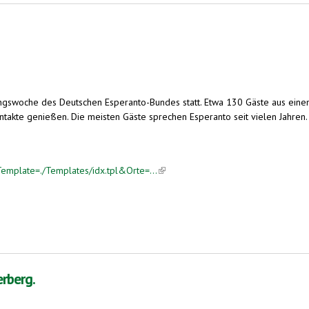
hlingswoche des Deutschen Esperanto-Bundes statt. Etwa 130 Gäste aus ei
takte genießen. Die meisten Gäste sprechen Esperanto seit vielen Jahren.
emplate=./Templates/idx.tpl&Orte=...
(link is external)
erberg.