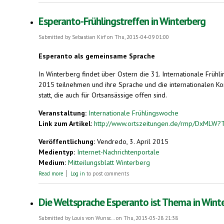
Esperanto-Frühlingstreffen in Winterberg
Submitted by
Sebastian Kirf
on Thu, 2015-04-09 01:00
Esperanto als gemeinsame Sprache
In Winterberg findet über Ostern die 31. Internationale Frü
2015 teilnehmen und ihre Sprache und die internationalen Kon
statt, die auch für Ortsansässige offen sind.
Veranstaltung:
Internationale Frühlingswoche
Link zum Artikel:
http://www.ortszeitungen.de/rmp/DxMLW?T
Veröffentlichung:
Vendredo, 3. April 2015
Medientyp:
Internet-Nachrichtenportale
Medium:
Mitteilungsblatt Winterberg
about Esperanto-Frühlingstreffen in Winterberg
Read more
Log in
to post comments
Die Weltsprache Esperanto ist Thema in Wint
Submitted by
Louis von Wunsc...
on Thu, 2015-05-28 21:38