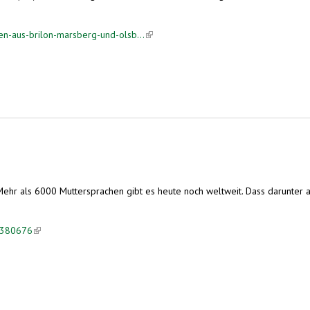
en-aus-brilon-marsberg-und-olsb...
(link is external)
: Mehr als 6000 Muttersprachen gibt es heute noch weltweit. Dass darunter a
/1380676
(link is external)