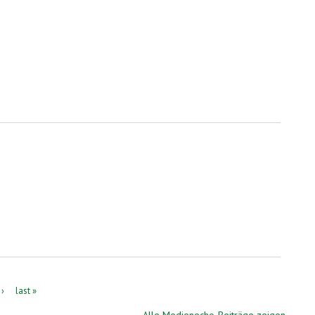
 ›
last »