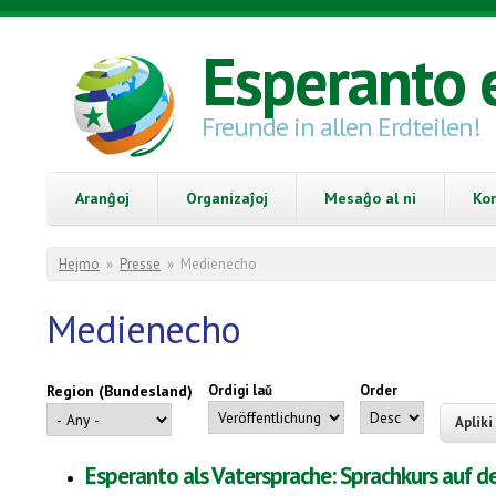
Skip to main content
Esperanto 
Freunde in allen Erdteilen!
Aranĝoj
Organizaĵoj
Mesaĝo al ni
Ko
You are here
Hejmo
»
Presse
»
Medienecho
Medienecho
Region (Bundesland)
Ordigi laŭ
Order
Esperanto als Vatersprache: Sprachkurs auf d