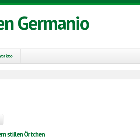
en Germanio
ntakto
em stillen Örtchen