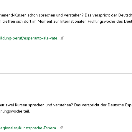
enend-Kursen schon sprechen und verstehen? Das verspricht der Deutsche
n treffen sich dort im Moment zur Internationalen Frühlingswoche des Deu
ildung-beruf/esperanto-als-vate...
(link is external)
hen
 nur zwei Kursen sprechen und verstehen? Das verspricht der Deutsche E
hlingswoche teil.
regionales/Kunstsprache-Espera...
(link is external)