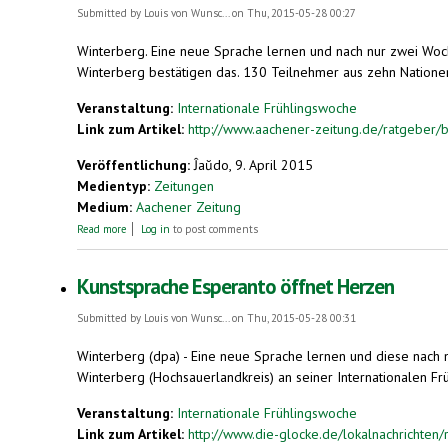
Submitted by
Louis von Wunsc...
on Thu, 2015-05-28 00:27
Winterberg.
Eine neue Sprache lernen und nach nur zwei Woch
Winterberg bestätigen das. 130 Teilnehmer aus zehn Natione
Veranstaltung:
Internationale Frühlingswoche
Link zum Artikel:
http://www.aachener-zeitung.de/ratgeber/b
Veröffentlichung:
Ĵaŭdo, 9. April 2015
Medientyp:
Zeitungen
Medium:
Aachener Zeitung
about Esperanto als Vatersprache: Sprachkurs auf dem stillen Örtc
Read more
Log in
to post comments
Kunstsprache Esperanto öffnet Herzen
Submitted by
Louis von Wunsc...
on Thu, 2015-05-28 00:31
Winterberg (dpa) - Eine neue Sprache lernen und diese nach
Winterberg (Hochsauerlandkreis) an seiner Internationalen Frü
Veranstaltung:
Internationale Frühlingswoche
Link zum Artikel:
http://www.die-glocke.de/lokalnachrichten/