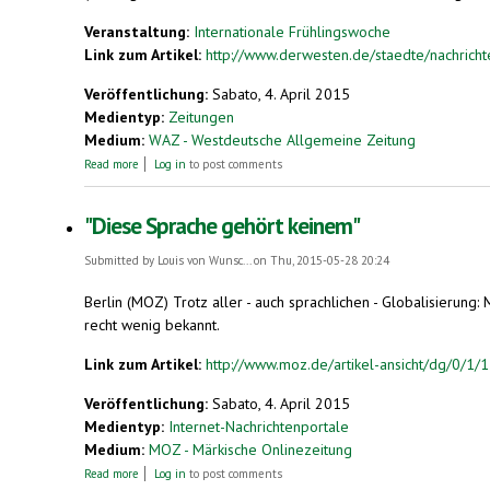
Veranstaltung:
Internationale Frühlingswoche
Link zum Artikel:
http://www.derwesten.de/staedte/nachricht
Veröffentlichung:
Sabato, 4. April 2015
Medientyp:
Zeitungen
Medium:
WAZ - Westdeutsche Allgemeine Zeitung
about Esperanto wird sogar als Muttersprache genutzt
Read more
Log in
to post comments
"Diese Sprache gehört keinem"
Submitted by
Louis von Wunsc...
on Thu, 2015-05-28 20:24
Berlin (MOZ) Trotz aller - auch sprachlichen - Globalisierung
recht wenig bekannt.
Link zum Artikel:
http://www.moz.de/artikel-ansicht/dg/0/1
Veröffentlichung:
Sabato, 4. April 2015
Medientyp:
Internet-Nachrichtenportale
Medium:
MOZ - Märkische Onlinezeitung
about "Diese Sprache gehört keinem"
Read more
Log in
to post comments