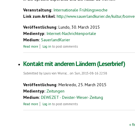
Veranstaltung:
Internationale Frühlingswoche
Link zum Artikel:
http://www.sauerlandkurier.de/kultur/bonv
Veröffentlichung:
Lundo, 30. March 2015
Medientyp:
Internet-Nachrichtenportale
Medium:
SauerlandKurier
about „Bonvenon“ in Winterberg
Read more
Log in
to post comments
Kontakt mit anderen Ländern (Leserbrief)
Submitted by
Louis von Wunsc...
on Sun, 2015-08-16 22:58
Veröffentlichung:
Merkredo, 25. March 2015
Medientyp:
Zeitungen
Medium:
DEWEZET - Deister-Weser-Zeitung
about Kontakt mit anderen Ländern (Leserbrief)
Read more
Log in
to post comments
Pages
« fi