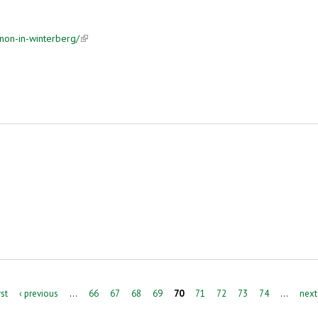
enon-in-winterberg/
(link is external)
rst
‹ previous
…
66
67
68
69
70
71
72
73
74
…
next