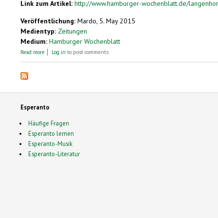
Link zum Artikel:
http://www.hamburger-wochenblatt.de/langenhorn
Veröffentlichung:
Mardo, 5. May 2015
Medientyp:
Zeitungen
Medium:
Hamburger Wochenblatt
about Europafest mit Musik und Tanz
Read more
Log in
to post comments
Esperanto
Häufige Fragen
Esperanto lernen
Esperanto-Musik
Esperanto-Literatur