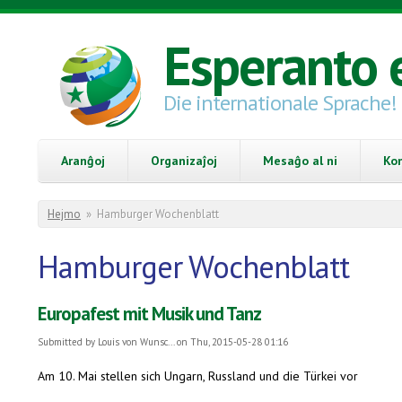
Skip to main content
Esperanto 
Die internationale Sprache!
Aranĝoj
Organizaĵoj
Mesaĝo al ni
Ko
You are here
Hejmo
»
Hamburger Wochenblatt
Hamburger Wochenblatt
Europafest mit Musik und Tanz
Submitted by
Louis von Wunsc...
on Thu, 2015-05-28 01:16
Am 10. Mai stellen sich Ungarn, Russland und die Türkei vor