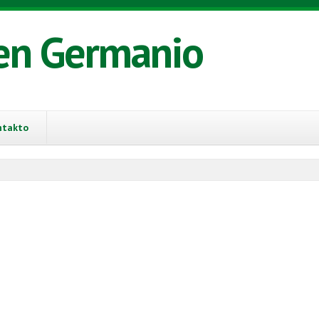
en Germanio
ntakto