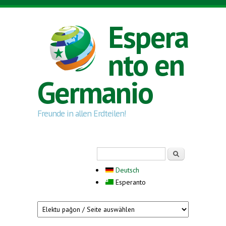
Skip to main content
Espera
nto en
Germanio
Freunde in allen Erdteilen!
Search form
Serĉi
Deutsch
Esperanto