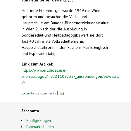
Henriette Etzenberger wurde 1949 ein Wien
geboren und besuchte die Volks- und
Hauptschule am Bundes-Blindenerziehungsinstitut
in Wien 2. Nach der die Ausbildung in
Sonderschul-und Heilpädagogik swart sie dort
fast 40 Jahre als Volksschullehrerin,
Hauptschullehrerin in den Fächern Musik, Englisch
und Esperanto tätig.
Link zum Artikel:
https://www.erzdioezese-
wien.at/pages/inst/21102232/_aussendungen/edw.au...
(link is external)
Log in
to post comments
Esperanto
Häufige Fragen
Esperanto lernen