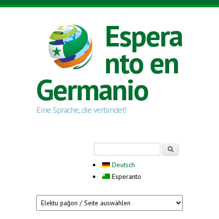
Skip to main content
Espera
nto en
Germanio
Eine Sprache, die verbindet!
Search form
Serĉi
Deutsch
Esperanto