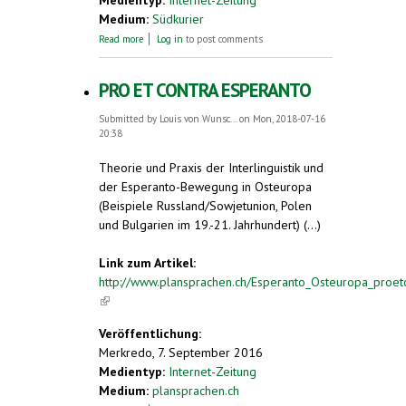
Medium:
Südkurier
about Gmeiner-Verlag feiert 30-jähriges
Read more
Log in
to post comments
Bestehen
PRO ET CONTRA ESPERANTO
Submitted by
Louis von Wunsc...
on Mon, 2018-07-16
20:38
Theorie und Praxis der Interlinguistik und
der Esperanto-Bewegung in Osteuropa
(Beispiele Russland/Sowjetunion, Polen
und Bulgarien im 19.-21. Jahrhundert) (...)
Link zum Artikel:
http://www.plansprachen.ch/Esperanto_Osteuropa_proet
(link is external)
Veröffentlichung:
Merkredo, 7. September 2016
Medientyp:
Internet-Zeitung
Medium:
plansprachen.ch