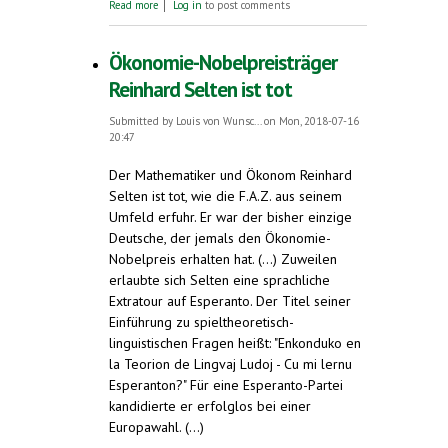
about PRO ET CONTRA ESPERANTO
Read more
Log in
to post comments
Ökonomie-Nobelpreisträger
Reinhard Selten ist tot
Submitted by
Louis von Wunsc...
on Mon, 2018-07-16
20:47
Der Mathematiker und Ökonom Reinhard
Selten ist tot, wie die F.A.Z. aus seinem
Umfeld erfuhr. Er war der bisher einzige
Deutsche, der jemals den Ökonomie-
Nobelpreis erhalten hat. (...) Zuweilen
erlaubte sich Selten eine sprachliche
Extratour auf Esperanto. Der Titel seiner
Einführung zu spieltheoretisch-
linguistischen Fragen heißt: "Enkonduko en
la Teorion de Lingvaj Ludoj - Cu mi lernu
Esperanton?" Für eine Esperanto-Partei
kandidierte er erfolglos bei einer
Europawahl. (...)