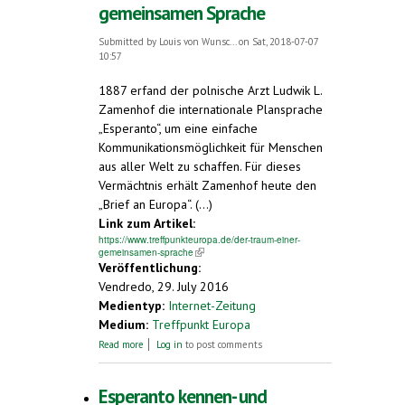
gemeinsamen Sprache
Submitted by
Louis von Wunsc...
on Sat, 2018-07-07
10:57
1887 erfand der polnische Arzt Ludwik L.
Zamenhof die internationale Plansprache
„Esperanto“, um eine einfache
Kommunikationsmöglichkeit für Menschen
aus aller Welt zu schaffen. Für dieses
Vermächtnis erhält Zamenhof heute den
„Brief an Europa“. (...)
Link zum Artikel:
https://www.treffpunkteuropa.de/der-traum-einer-
gemeinsamen-sprache
(link is external)
Veröffentlichung:
Vendredo, 29. July 2016
Medientyp:
Internet-Zeitung
Medium:
Treffpunkt Europa
about Esperanto : der Traum einer
Read more
Log in
to post comments
gemeinsamen Sprache
Esperanto kennen- und