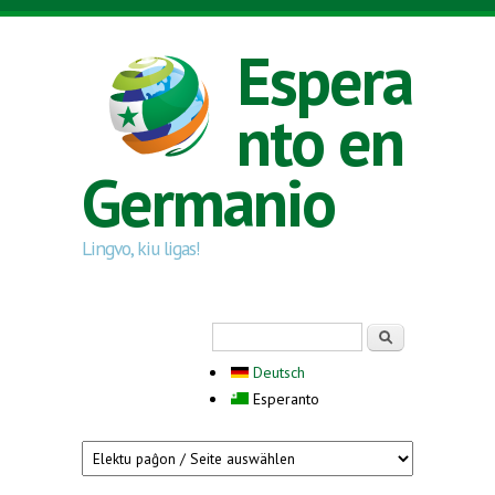
Skip to main content
Espera
nto en
Germanio
Lingvo, kiu ligas!
Search form
Serĉi
Deutsch
Esperanto