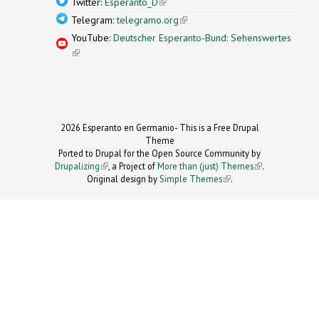
Twitter:
Esperanto_D
(link is external)
Telegram:
telegramo.org
(link is external)
YouTube:
Deutscher Esperanto-Bund: Sehenswertes
(link is external)
2026 Esperanto en Germanio- This is a Free Drupal
Theme
Ported to Drupal for the Open Source Community by
Drupalizing
(link is external)
, a Project of
More than (just) Themes
(link is
.
Original design by
Simple Themes
.
(link is
external)
external)