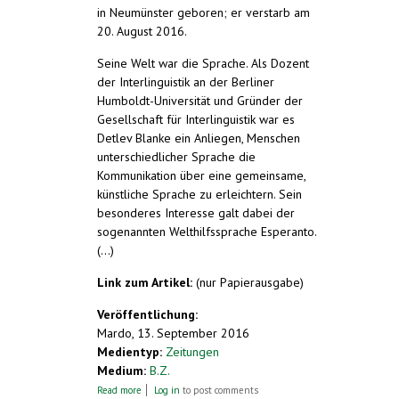
in Neumünster geboren; er verstarb am
20. August 2016.
Seine Welt war die Sprache. Als Dozent
der Interlinguistik an der Berliner
Humboldt-Universität und Gründer der
Gesellschaft für Interlinguistik war es
Detlev Blanke ein Anliegen, Menschen
unterschiedlicher Sprache die
Kommunikation über eine gemeinsame,
künstliche Sprache zu erleichtern. Sein
besonderes Interesse galt dabei der
sogenannten Welthilfssprache Esperanto.
(...)
Link zum Artikel:
(nur Papierausgabe)
Veröffentlichung:
Mardo, 13. September 2016
Medientyp:
Zeitungen
Medium:
B.Z.
about Ein Mann der Sprache schweigt für
Read more
Log in
to post comments