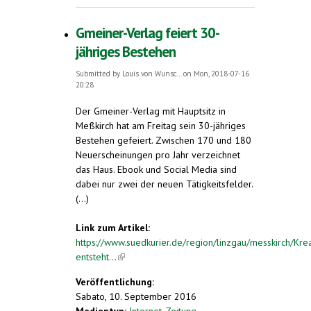
immer
Gmeiner-Verlag feiert 30-
jähriges Bestehen
Submitted by
Louis von Wunsc...
on Mon, 2018-07-16
20:28
Der Gmeiner-Verlag mit Hauptsitz in
Meßkirch hat am Freitag sein 30-jähriges
Bestehen gefeiert. Zwischen 170 und 180
Neuerscheinungen pro Jahr verzeichnet
das Haus. Ebook und Social Media sind
dabei nur zwei der neuen Tätigkeitsfelder.
(...)
Link zum Artikel:
https://www.suedkurier.de/region/linzgau/messkirch/Kreat
entsteht...
(link is external)
Veröffentlichung:
Sabato, 10. September 2016
Medientyp:
Internet-Zeitung