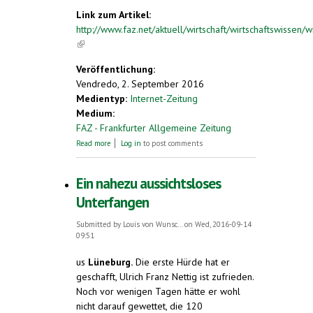
Link zum Artikel:
http://www.faz.net/aktuell/wirtschaft/wirtschaftswissen/wi
(link is external)
Veröffentlichung:
Vendredo, 2. September 2016
Medientyp:
Internet-Zeitung
Medium:
FAZ - Frankfurter Allgemeine Zeitung
about Ökonomie-Nobelpreisträger Reinhard
Read more
Log in
to post comments
Selten ist tot
Ein nahezu aussichtsloses
Unterfangen
Submitted by
Louis von Wunsc...
on Wed, 2016-09-14
09:51
us
Lüneburg.
Die erste Hürde hat er
geschafft, Ulrich Franz Nettig ist zufrieden.
Noch vor wenigen Tagen hätte er wohl
nicht darauf gewettet, die 120