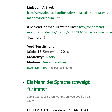
Link zum Artikel:
http://www.deutschlandfunk.de/sozialistische-staaten-vo
manoevrierraeum...
(link is external)
(Die Sendung war kurzzeitig unter
http://ondemand-
mp3.dradio.de/file/dradio/2016/09/15/freiraeume_in_so
(link is external)
zu hören.)
Veröffentlichung:
Ĵaŭdo, 15. September 2016
Medientyp:
Radio
Medium:
Deutschlandfunk
about Freiräume im Sozialismus
Read more
Log in
to post comments
Ein Mann der Sprache schweigt
für immer
Submitted by
Louis von Wunsc...
on Wed, 2016-09-14
13:49
DETLEV BLANKE wurde am 30. Mai 1941