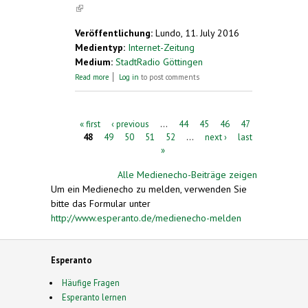
(link is external)
Veröffentlichung:
Lundo, 11. July 2016
Medientyp:
Internet-Zeitung
Medium:
StadtRadio Göttingen
about Herzberg feiert zehn Jahre
Read more
Log in
to post comments
Esperanto-Stadt
Pages
« first
‹ previous
…
44
45
46
47
48
49
50
51
52
…
next ›
last
»
Alle Medienecho-Beiträge zeigen
Um ein Medienecho zu melden, verwenden Sie
bitte das Formular unter
http://www.esperanto.de/medienecho-melden
Esperanto
Häufige Fragen
Esperanto lernen