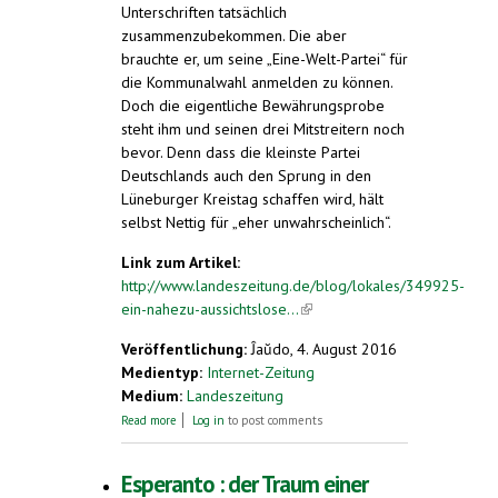
Unterschriften tatsächlich
zusammenzubekommen. Die aber
brauchte er, um seine „Eine-Welt-Partei“ für
die Kommunalwahl anmelden zu können.
Doch die eigentliche Bewährungsprobe
steht ihm und seinen drei Mitstreitern noch
bevor. Denn dass die kleinste Partei
Deutschlands auch den Sprung in den
Lüneburger Kreistag schaffen wird, hält
selbst Nettig für „eher unwahrscheinlich“.
Link zum Artikel:
http://www.landeszeitung.de/blog/lokales/349925-
ein-nahezu-aussichtslose...
(link is external)
Veröffentlichung:
Ĵaŭdo, 4. August 2016
Medientyp:
Internet-Zeitung
Medium:
Landeszeitung
about Ein nahezu aussichtsloses
Read more
Log in
to post comments
Unterfangen
Esperanto : der Traum einer