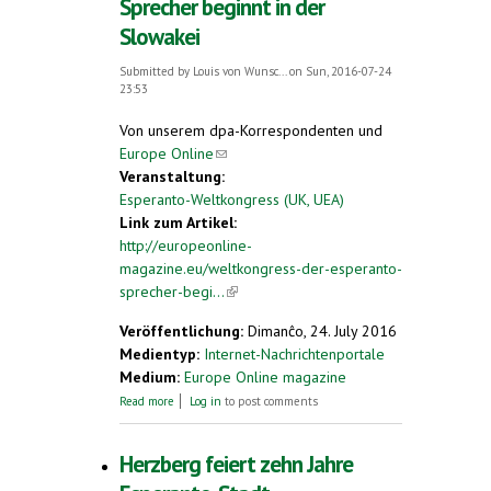
Sprecher beginnt in der
Slowakei
Submitted by
Louis von Wunsc...
on Sun, 2016-07-24
23:53
Von unserem dpa-Korrespondenten und
Europe Online
(link sends e-mail)
Veranstaltung:
Esperanto-Weltkongress (UK, UEA)
Link zum Artikel:
http://europeonline-
magazine.eu/weltkongress-der-esperanto-
sprecher-begi...
(link is external)
Veröffentlichung:
Dimanĉo, 24. July 2016
Medientyp:
Internet-Nachrichtenportale
Medium:
Europe Online magazine
about Weltkongress der Esperanto-Sprecher
Read more
Log in
to post comments
beginnt in der Slowakei
Herzberg feiert zehn Jahre