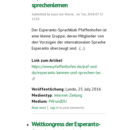
sprechenlernen
Submitted by
Louis von Wunsc...
on Tue, 2018-07-17
11:56
Der Esperanto-Sprachklub Pfaffenhofen ist
eine kleine Gruppe, deren Mitglieder von
den Vorzügen der internationalen Sprache
Esperanto überzeugt sind. (...)
Link zum Artikel:
https://www.pfaffenhofen.de/paf-und-
du/esperanto-kennen-und-sprechen-ler...
(link is external)
Veröffentlichung:
Lundo, 25. July 2016
Medientyp:
Internet-Zeitung
Medium:
PAFundDU
about Esperanto kennen- und
Read more
Log in
to post comments
sprechenlernen
Weltkongress der Esperanto-