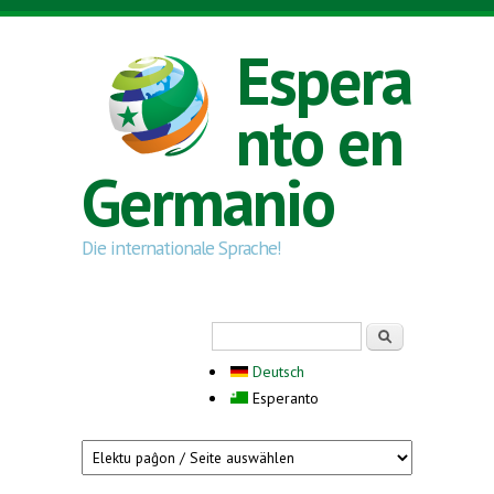
Skip to main content
Espera
nto en
Germanio
Die internationale Sprache!
Search form
Serĉi
Deutsch
Esperanto