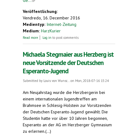
Ge...
(link is external)
Veröffentlichung:
Vendredo, 16. December 2016
Medientyp:
Internet-Zeitung
Medium:
HarzKurier
about Esperanto-Gesellschaft wird 40 Jarhe alt
Read more
Log in
to post comments
Michaela Stegmaier aus Herzberg ist
neue Vorsitzende der Deutschen
Esperanto-Jugend
Submitted by
Louis von Wunsc...
on Mon, 2018-07-16 15:24
Am Neujahrstag wurde die Herzbergerin bei
einem internationalen Jugendtreffen am
Brahmsee in Schlesig-Holstein zur Vorsitzenden
der Deutschen Esperanto-Jugend gewählt. Die
Studentin hatte vor über 10 Jahren begonnen,
Esperanto an der AG im Herzberger Gymnasium
zu erlernen.(...)