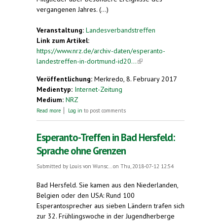
vergangenen Jahres. (...)
Veranstaltung:
Landesverbandstreffen
Link zum Artikel:
https://www.nrz.de/archiv-daten/esperanto-
landestreffen-in-dortmund-id20...
(link is external)
Veröffentlichung:
Merkredo, 8. February 2017
Medientyp:
Internet-Zeitung
Medium:
NRZ
about Esperanto-Landestreffen in Dortmund
Read more
Log in
to post comments
Esperanto-Treffen in Bad Hersfeld:
Sprache ohne Grenzen
Submitted by
Louis von Wunsc...
on Thu, 2018-07-12 12:54
Bad Hersfeld. Sie kamen aus den Niederlanden,
Belgien oder den USA: Rund 100
Esperantosprecher aus sieben Ländern trafen sich
zur 32. Frühlingswoche in der Jugendherberge