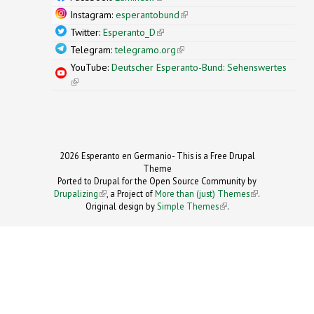
Instagram:
esperantobund
(link is external)
Twitter:
Esperanto_D
(link is external)
Telegram:
telegramo.org
(link is external)
YouTube:
Deutscher Esperanto-Bund: Sehenswertes
(link is external)
2026 Esperanto en Germanio- This is a Free Drupal
Theme
Ported to Drupal for the Open Source Community by
Drupalizing
(link is external)
, a Project of
More than (just) Themes
(link is
.
Original design by
Simple Themes
.
(link is
external)
external)