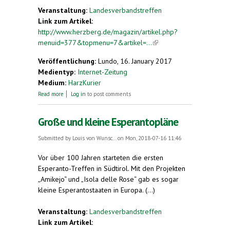
Veranstaltung:
Landesverbandstreffen
Link zum Artikel:
http://www.herzberg.de/magazin/artikel.php?
menuid=377&topmenu=7&artikel=...
(link is
external)
Veröffentlichung:
Lundo, 16. January 2017
Medientyp:
Internet-Zeitung
Medium:
HarzKurier
about Michaela Stegmaier aus Herzberg ist neue
Read more
Log in
to post comments
Vorsitzende der Deutschen Esperanto-Jugend
Große und kleine Esperantopläne
Submitted by
Louis von Wunsc...
on Mon, 2018-07-16 11:46
Vor über 100 Jahren starteten die ersten
Esperanto-Treffen in Südtirol. Mit den Projekten
„Amikejo“ und „Isola delle Rose“ gab es sogar
kleine Esperantostaaten in Europa. (...)
Veranstaltung:
Landesverbandstreffen
Link zum Artikel: