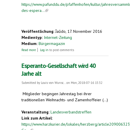
https://www.pafunddu.de/pfaffenhofen/kultur/jahresversamml
des-espera...
(link is external)
Veröffentlichung:
Ĵaŭdo, 17. November 2016
Medientyp:
Internet-Zeitung
Medium:
Bürgermagazin
about Jahresversammlung des Esperanto-
Read more
Log in
to post comments
Sprachklubs Pfaffenhofen
Esperanto-Gesellschaft wird 40
Jarhe alt
Submitted by
Louis von Wunsc...
on Mon, 2018-07-16 15:32
Mitglieder begingen Jahrestag bei ihrer
traditionellen Weihnachts- und Zamenhoffeier (...)
Veranstaltung:
Landesverbandstreffen
Link zum Artikel:
https://www.harzkurier.de/lokales/herzberg/article20900632