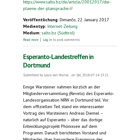
https://www.salto.bz/de/article/20012017/die-
plaene-der-plansprache
(link is external)
Veröffentlichung:
Dimanĉo, 22. January 2017
Medientyp:
Internet-Zeitung
Medium:
salto.bz (Südtirol)
about Große und kleine Esperantopläne
Read more
Log in
to post comments
Esperanto-Landestreffen in
Dortmund
Submitted by
Louis von Wunsc...
on Sat, 2018-07-14 13:21
Einige Warsteiner nahmen kürzlich an der
Mitgliederversammlung (Revelo) des Esperanto-
Landesorganisation NRW in Dortmund teil. Vor
dem offiziellen Teil stand ein interessanter
Vortrag des Warsteiners Andreas Diemel –
natürlich auf Esperanto – über das dortige
Entwicklungsprojekt Phönixsee auf dem
Programm. Danach berichteten Vorstand und
Mitglieder über besondere Ereignisse des