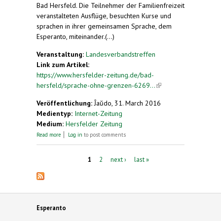
Bad Hersfeld. Die Teilnehmer der Familienfreizeit
veranstalteten Ausflüge, besuchten Kurse und
sprachen in ihrer gemeinsamen Sprache, dem
Esperanto, miteinander.(...)
Veranstaltung:
Landesverbandstreffen
Link zum Artikel:
https://www.hersfelder-zeitung.de/bad-
hersfeld/sprache-ohne-grenzen-6269...
(link is
external)
Veröffentlichung:
Ĵaŭdo, 31. March 2016
Medientyp:
Internet-Zeitung
Medium:
Hersfelder Zeitung
about Esperanto-Treffen in Bad Hersfeld: Sprache
Read more
Log in
to post comments
ohne Grenzen
Pages
1
2
next ›
last »
Esperanto