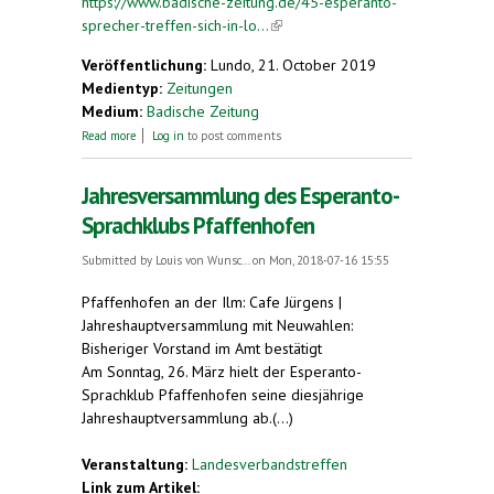
https://www.badische-zeitung.de/45-esperanto-
sprecher-treffen-sich-in-lo...
(link is external)
Veröffentlichung:
Lundo, 21. October 2019
Medientyp:
Zeitungen
Medium:
Badische Zeitung
about 45 Esperanto-Sprecher treffen sich in Lörrach
Read more
Log in
to post comments
Jahresversammlung des Esperanto-
Sprachklubs Pfaffenhofen
Submitted by
Louis von Wunsc...
on Mon, 2018-07-16 15:55
Pfaffenhofen an der Ilm: Cafe Jürgens |
Jahreshauptversammlung mit Neuwahlen:
Bisheriger Vorstand im Amt bestätigt
Am Sonntag, 26. März hielt der Esperanto-
Sprachklub Pfaffenhofen seine diesjährige
Jahreshauptversammlung ab.(...)
Veranstaltung:
Landesverbandstreffen
Link zum Artikel: