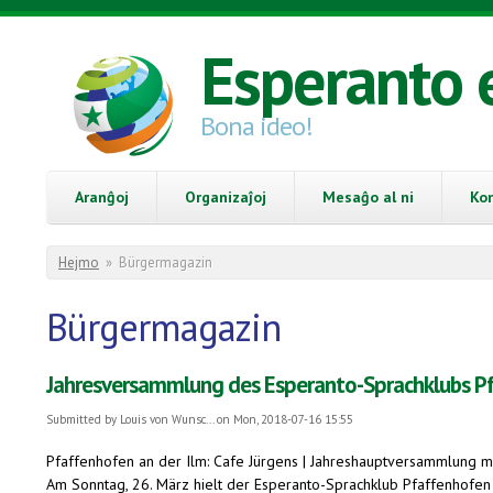
Skip to main content
Esperanto 
Bona ideo!
Aranĝoj
Organizaĵoj
Mesaĝo al ni
Ko
You are here
Hejmo
»
Bürgermagazin
Bürgermagazin
Jahresversammlung des Esperanto-Sprachklubs P
Submitted by
Louis von Wunsc...
on Mon, 2018-07-16 15:55
Pfaffenhofen an der Ilm: Cafe Jürgens | Jahreshauptversammlung mi
Am Sonntag, 26. März hielt der Esperanto-Sprachklub Pfaffenhofen 