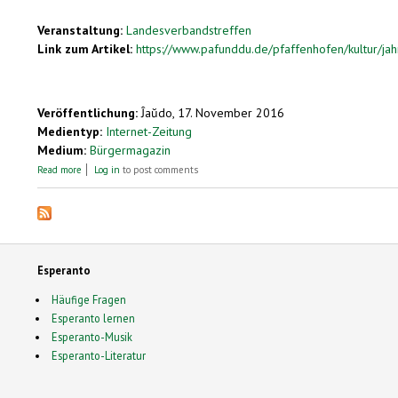
Veranstaltung:
Landesverbandstreffen
Link zum Artikel:
https://www.pafunddu.de/pfaffenhofen/kultur/ja
Veröffentlichung:
Ĵaŭdo, 17. November 2016
Medientyp:
Internet-Zeitung
Medium:
Bürgermagazin
about Jahresversammlung des Esperanto-Sprachklubs Pfaffenhofen
Read more
Log in
to post comments
Esperanto
Häufige Fragen
Esperanto lernen
Esperanto-Musik
Esperanto-Literatur