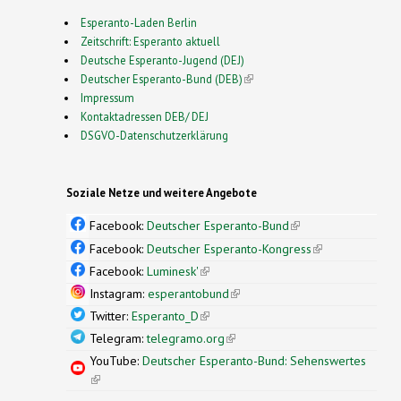
Esperanto-Laden Berlin
Zeitschrift: Esperanto aktuell
Deutsche Esperanto-Jugend (DEJ)
Deutscher Esperanto-Bund (DEB)
(link is external)
Impressum
Kontaktadressen DEB/ DEJ
DSGVO-Datenschutzerklärung
Soziale Netze und weitere Angebote
Facebook:
Deutscher Esperanto-Bund
(link is
external)
Facebook:
Deutscher Esperanto-Kongress
(link is
external)
Facebook:
Luminesk'
(link is external)
Instagram:
esperantobund
(link is external)
Twitter:
Esperanto_D
(link is external)
Telegram:
telegramo.org
(link is external)
YouTube:
Deutscher Esperanto-Bund: Sehenswertes
(link is external)