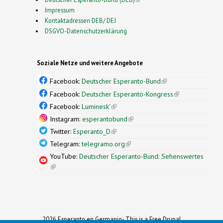
Impressum
Kontaktadressen DEB/ DEJ
DSGVO-Datenschutzerklärung
Soziale Netze und weitere Angebote
Facebook:
Deutscher Esperanto-Bund
(link is
external)
Facebook:
Deutscher Esperanto-Kongress
(link is
external)
Facebook:
Luminesk'
(link is external)
Instagram:
esperantobund
(link is external)
Twitter:
Esperanto_D
(link is external)
Telegram:
telegramo.org
(link is external)
YouTube:
Deutscher Esperanto-Bund: Sehenswertes
(link is external)
2026 Esperanto en Germanio- This is a Free Drupal