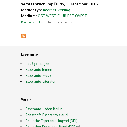
Veröffentlichung:
Ĵaŭdo, 1. December 2016
Medientyp:
Internet-Zeitung
Medium:
OST WEST CLUB EST OVEST
about Die Esperanto Gruppe veranstaltet eine
Read more
Log in
to post comments
szenische Lesung und stellen das Stück Amikeijo in
drei Sprachen vor.
Esperanto
Häufige Fragen
Esperanto lernen
Esperanto-Musik
Esperanto-Literatur
Verein
Esperanto-Laden Berlin
Zeitschrift: Esperanto aktuell
Deutsche Esperanto-Jugend (DEJ)
Deutscher Esperanto-Bund (DEB)
(link is external)