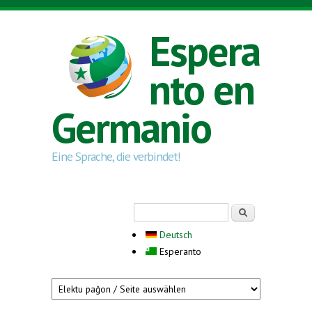
Skip to main content
Espera
nto en
Germanio
Eine Sprache, die verbindet!
Search form
Serĉi
Deutsch
Esperanto