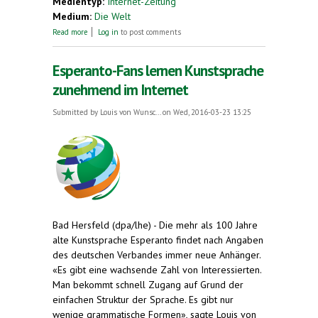
Medientyp:
Internet-Zeitung
Medium:
Die Welt
about Esperanto-Bund fordert Sprach-Info an
Read more
Log in
to post comments
deutschen Schulen
Esperanto-Fans lernen Kunstsprache
zunehmend im Internet
Submitted by
Louis von Wunsc...
on Wed, 2016-03-23 13:25
Bad Hersfeld (dpa/lhe) - Die mehr als 100 Jahre
alte Kunstsprache Esperanto findet nach Angaben
des deutschen Verbandes immer neue Anhänger.
«Es gibt eine wachsende Zahl von Interessierten.
Man bekommt schnell Zugang auf Grund der
einfachen Struktur der Sprache. Es gibt nur
wenige grammatische Formen», sagte Louis von