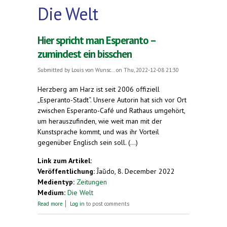
Die Welt
Hier spricht man Esperanto –
zumindest ein bisschen
Submitted by
Louis von Wunsc...
on Thu, 2022-12-08 21:30
Herzberg am Harz ist seit 2006 offiziell
„Esperanto-Stadt“. Unsere Autorin hat sich vor Ort
zwischen Esperanto-Café und Rathaus umgehört,
um herauszufinden, wie weit man mit der
Kunstsprache kommt, und was ihr Vorteil
gegenüber Englisch sein soll. (...)
Link zum Artikel:
Veröffentlichung:
Ĵaŭdo, 8. December 2022
Medientyp:
Zeitungen
Medium:
Die Welt
about Hier spricht man Esperanto – zumindest ein
Read more
Log in
to post comments
bisschen