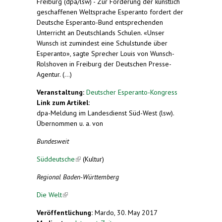
Freiburg (dpa/lsw) - Zur Förderung der künstlich
geschaffenen Weltsprache Esperanto fordert der
Deutsche Esperanto-Bund entsprechenden
Unterricht an Deutschlands Schulen. «Unser
Wunsch ist zumindest eine Schulstunde über
Esperanto», sagte Sprecher Louis von Wunsch-
Rolshoven in Freiburg der Deutschen Presse-
Agentur. (...)
Veranstaltung:
Deutscher Esperanto-Kongress
Link zum Artikel:
dpa-Meldung im Landesdienst Süd-West (lsw).
Übernommen u. a. von
Bundesweit
Süddeutsche
(link is external)
(Kultur)
Regional Baden-Württemberg
Die Welt
(link is external)
Veröffentlichung:
Mardo, 30. May 2017