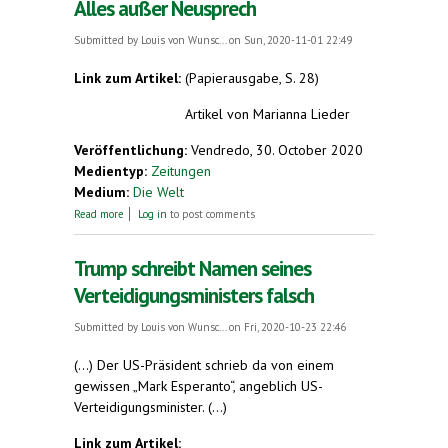
Alles außer Neusprech
Submitted by
Louis von Wunsc...
on Sun, 2020-11-01 22:49
Link zum Artikel:
(Papierausgabe, S. 28)
Artikel von
Marianna Lieder
Veröffentlichung:
Vendredo, 30. October 2020
Medientyp:
Zeitungen
Medium:
Die Welt
about Alles außer Neusprech
Read more
Log in
to post comments
Trump schreibt Namen seines
Verteidigungsministers falsch
Submitted by
Louis von Wunsc...
on Fri, 2020-10-23 22:46
(...) Der US-Präsident schrieb da von einem
gewissen „Mark Esperanto“, angeblich US-
Verteidigungsminister. (...)
Link zum Artikel: