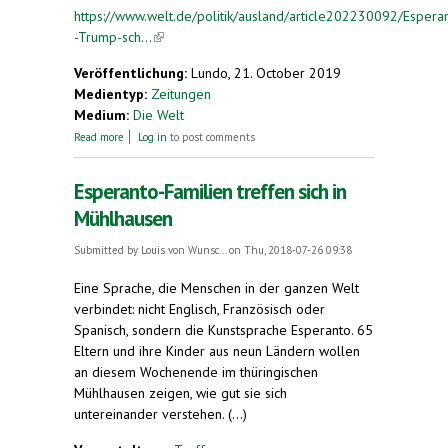
https://www.welt.de/politik/ausland/article202230092/Espera
-Trump-sch...
(link is external)
Veröffentlichung:
Lundo, 21. October 2019
Medientyp:
Zeitungen
Medium:
Die Welt
about Trump schreibt Namen seines
Read more
Log in
to post comments
Verteidigungsministers falsch
Esperanto-Familien treffen sich in
Mühlhausen
Submitted by
Louis von Wunsc...
on Thu, 2018-07-26 09:38
Eine Sprache, die Menschen in der ganzen Welt
verbindet: nicht Englisch, Französisch oder
Spanisch, sondern die Kunstsprache Esperanto. 65
Eltern und ihre Kinder aus neun Ländern wollen
an diesem Wochenende im thüringischen
Mühlhausen zeigen, wie gut sie sich
untereinander verstehen. (...)