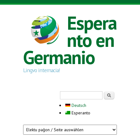
Skip to main content
Espera
nto en
Germanio
Lingvo internacia!
Search form
Serĉi
Deutsch
Esperanto