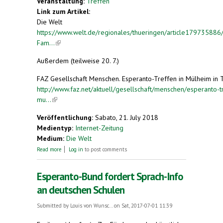
Veranstaltung:
Treffen
Link zum Artikel:
Die Welt
https://www.welt.de/regionales/thueringen/article179735886
Fam...
(link is external)
Außerdem (teilweise 20. 7.)
FAZ Gesellschaft Menschen. Esperanto-Treffen in Mülheim in 
http://www.faz.net/aktuell/gesellschaft/menschen/esperanto-tr
mu...
(link is external)
Veröffentlichung:
Sabato, 21. July 2018
Medientyp:
Internet-Zeitung
Medium:
Die Welt
about Esperanto-Familien treffen sich in
Read more
Log in
to post comments
Mühlhausen
Esperanto-Bund fordert Sprach-Info
an deutschen Schulen
Submitted by
Louis von Wunsc...
on Sat, 2017-07-01 11:39