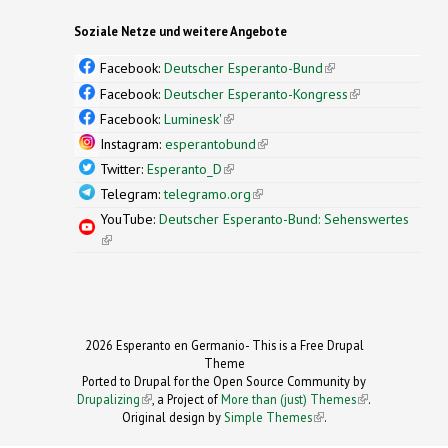
Soziale Netze und weitere Angebote
Facebook:
Deutscher Esperanto-Bund
(link is
external)
Facebook:
Deutscher Esperanto-Kongress
(link is
external)
Facebook:
Luminesk'
(link is external)
Instagram:
esperantobund
(link is external)
Twitter:
Esperanto_D
(link is external)
Telegram:
telegramo.org
(link is external)
YouTube:
Deutscher Esperanto-Bund: Sehenswertes
(link is external)
2026 Esperanto en Germanio- This is a Free Drupal
Theme
Ported to Drupal for the Open Source Community by
Drupalizing
(link is external)
, a Project of
More than (just) Themes
(link is
.
Original design by
Simple Themes
.
(link is
external)
external)