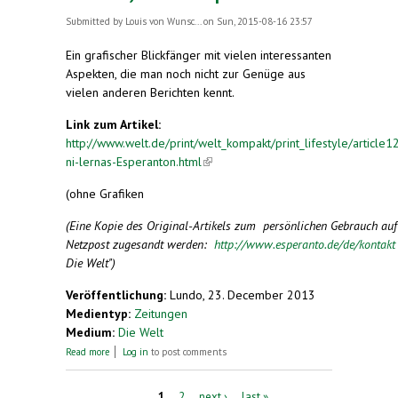
Submitted by
Louis von Wunsc...
on Sun, 2015-08-16 23:57
Ein grafischer Blickfänger mit vielen interessanten
Aspekten, die man noch nicht zur Genüge aus
vielen anderen Berichten kennt.
Link zum Artikel:
http://www.welt.de/print/welt_kompakt/print_lifestyle/articl
ni-lernas-Esperanton.html
(link is external)
(ohne Grafiken
(Eine Kopie des Original-Artikels zum persönlichen Gebrauch au
Netzpost zugesandt werden:
http://www.esperanto.de/de/kontak
Die Welt")
Veröffentlichung:
Lundo, 23. December 2013
Medientyp:
Zeitungen
Medium:
Die Welt
about "Saluton, ni lernas Esperanton!"
Read more
Log in
to post comments
1
2
next ›
last »