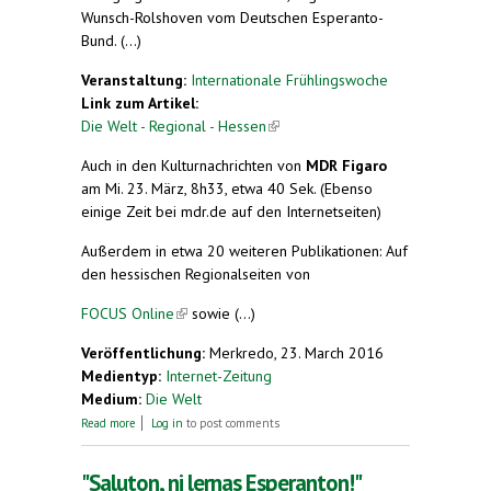
Wunsch-Rolshoven vom Deutschen Esperanto-
Bund. (...)
Veranstaltung:
Internationale Frühlingswoche
Link zum Artikel:
Die Welt - Regional - Hessen
(link is external)
Auch in den Kulturnachrichten von
MDR Figaro
am Mi. 23. März, 8h33, etwa 40 Sek. (Ebenso
einige Zeit bei mdr.de auf den Internetseiten)
Außerdem in etwa 20 weiteren Publikationen: Auf
den hessischen Regionalseiten von
FOCUS Online
(link is external)
sowie (...)
Veröffentlichung:
Merkredo, 23. March 2016
Medientyp:
Internet-Zeitung
Medium:
Die Welt
about Esperanto-Fans lernen Kunstsprache
Read more
Log in
to post comments
zunehmend im Internet
"Saluton, ni lernas Esperanton!"