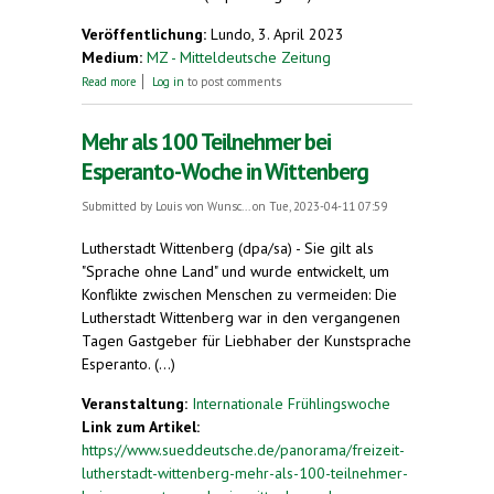
Veröffentlichung:
Lundo, 3. April 2023
Medium:
MZ - Mitteldeutsche Zeitung
about Esperanto-Woche in Wittenberg
Read more
Log in
to post comments
Mehr als 100 Teilnehmer bei
Esperanto-Woche in Wittenberg
Submitted by
Louis von Wunsc...
on Tue, 2023-04-11 07:59
Lutherstadt Wittenberg (dpa/sa) - Sie gilt als
"Sprache ohne Land" und wurde entwickelt, um
Konflikte zwischen Menschen zu vermeiden: Die
Lutherstadt Wittenberg war in den vergangenen
Tagen Gastgeber für Liebhaber der Kunstsprache
Esperanto. (...)
Veranstaltung:
Internationale Frühlingswoche
Link zum Artikel:
https://www.sueddeutsche.de/panorama/freizeit-
lutherstadt-wittenberg-mehr-als-100-teilnehmer-