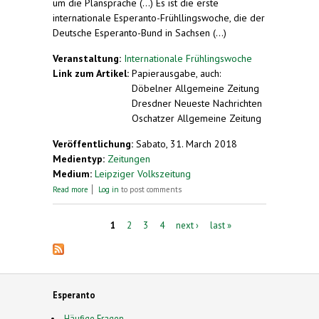
um die Plansprache (...) Es ist die erste
internationale Esperanto-Frühllingswoche, die der
Deutsche Esperanto-Bund in Sachsen (...)
Veranstaltung:
Internationale Frühlingswoche
Link zum Artikel:
Papierausgabe, auch:
Döbelner Allgemeine Zeitung
Dresdner Neueste Nachrichten
Oschatzer Allgemeine Zeitung
Veröffentlichung:
Sabato, 31. March 2018
Medientyp:
Zeitungen
Medium:
Leipziger Volkszeitung
about Esperanto-Fans treffen sich zu Ostern in
Read more
Log in
to post comments
Sachsen
Pages
1
2
3
4
next ›
last »
Esperanto
Häufige Fragen