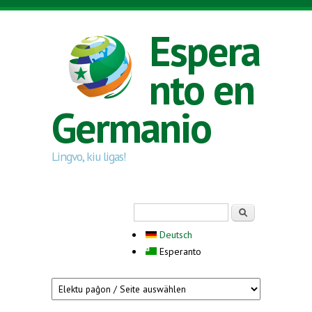
Skip to main content
Espera
nto en
Germanio
Lingvo, kiu ligas!
Search form
Serĉi
Deutsch
Esperanto