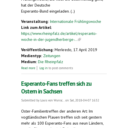
hat der Deutsche
Esperanto-Bund eingeladen. (..)
Veranstaltung:
Internationale Frühlingswoche
Link zum Artikel:
https://www.rheinpfalz.de/artikel/esperanto-
woche-in-der-jugendherberge-...
(link is external)
Veröffentlichung:
Merkredo, 17. April 2019
Medientyp:
Zeitungen
Medium:
Die Rheinpfalz
about Esperanto-Woche in der Jugendherberge
Read more
Log in
to post comments
Hochspeyer
Esperanto-Fans treffen sich zu
Ostern in Sachsen
Submitted by
Louis von Wunsc...
on Sat, 2018-04-07 16:32
Oster-Familientreffen der anderen Art: Im
vogtländischen Plauen treffen sich seit gestern
mehr als 100 Esperanto-Fans aus neun Ländern,