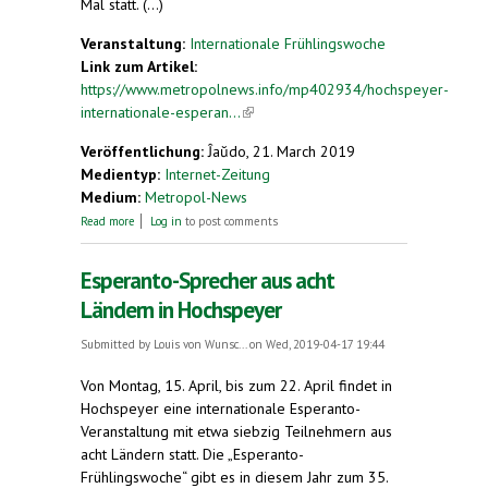
Mal statt. (...)
Veranstaltung:
Internationale Frühlingswoche
Link zum Artikel:
https://www.metropolnews.info/mp402934/hochspeyer-
internationale-esperan...
(link is external)
Veröffentlichung:
Ĵaŭdo, 21. March 2019
Medientyp:
Internet-Zeitung
Medium:
Metropol-News
about Hochspeyer: Internationale Esperanto-
Read more
Log in
to post comments
Frühlingswoche 15. bis 22. April 2019. Esperanto-
Sprecher aus acht Ländern in Hochspeyer
Esperanto-Sprecher aus acht
Ländern in Hochspeyer
Submitted by
Louis von Wunsc...
on Wed, 2019-04-17 19:44
Von Montag, 15. April, bis zum 22. April findet in
Hochspeyer eine internationale Esperanto-
Veranstaltung mit etwa siebzig Teilnehmern aus
acht Ländern statt. Die „Esperanto-
Frühlingswoche“ gibt es in diesem Jahr zum 35.