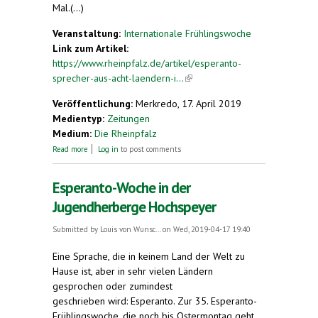
Mal.(...)
Veranstaltung:
Internationale Frühlingswoche
Link zum Artikel:
https://www.rheinpfalz.de/artikel/esperanto-
sprecher-aus-acht-laendern-i...
(link is external)
Veröffentlichung:
Merkredo, 17. April 2019
Medientyp:
Zeitungen
Medium:
Die Rheinpfalz
about Esperanto-Sprecher aus acht Ländern in
Read more
Log in
to post comments
Hochspeyer
Esperanto-Woche in der
Jugendherberge Hochspeyer
Submitted by
Louis von Wunsc...
on Wed, 2019-04-17 19:40
Eine Sprache, die in keinem Land der Welt zu
Hause ist, aber in sehr vielen Ländern
gesprochen oder zumindest
geschrieben wird: Esperanto. Zur 35. Esperanto-
Frühlingswoche, die noch bis Ostermontag geht,