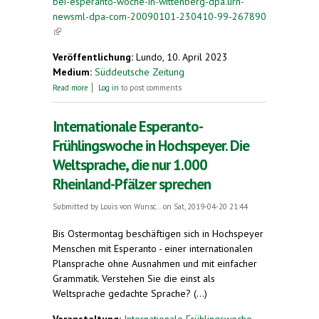
bei-esperanto-woche-in-wittenberg-dpa.urn-
newsml-dpa-com-20090101-230410-99-267890
(link is external)
Veröffentlichung:
Lundo, 10. April 2023
Medium:
Süddeutsche Zeitung
about Mehr als 100 Teilnehmer bei Esperanto-
Read more
Log in
to post comments
Woche in Wittenberg
Internationale Esperanto-
Frühlingswoche in Hochspeyer. Die
Weltsprache, die nur 1.000
Rheinland-Pfälzer sprechen
Submitted by
Louis von Wunsc...
on Sat, 2019-04-20 21:44
Bis Ostermontag beschäftigen sich in Hochspeyer
Menschen mit Esperanto - einer internationalen
Plansprache ohne Ausnahmen und mit einfacher
Grammatik. Verstehen Sie die einst als
Weltsprache gedachte Sprache? (...)
Veranstaltung:
Internationale Frühlingswoche