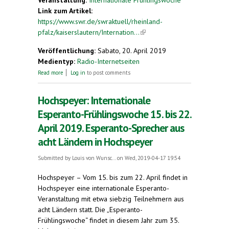
Link zum Artikel:
https://www.swr.de/swraktuell/rheinland-
pfalz/kaiserslautern/Internation...
(link is external)
Veröffentlichung:
Sabato, 20. April 2019
Medientyp:
Radio-Internetseiten
about Internationale Esperanto-Frühlingswoche in
Read more
Log in
to post comments
Hochspeyer. Die Weltsprache, die nur 1.000
Rheinland-Pfälzer sprechen
Hochspeyer: Internationale
Esperanto-Frühlingswoche 15. bis 22.
April 2019. Esperanto-Sprecher aus
acht Ländern in Hochspeyer
Submitted by
Louis von Wunsc...
on Wed, 2019-04-17 19:54
Hochspeyer – Vom 15. bis zum 22. April findet in
Hochspeyer eine internationale Esperanto-
Veranstaltung mit etwa siebzig Teilnehmern aus
acht Ländern statt. Die „Esperanto-
Frühlingswoche“ findet in diesem Jahr zum 35.