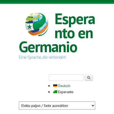
Skip to main content
Espera
nto en
Germanio
Eine Sprache, die verbindet!
Search form
Serĉi
Deutsch
Esperanto