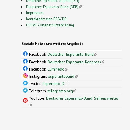
Deutsche Esperanto-Jugend (DEJ)
Deutscher Esperanto-Bund (DEB)
(link is external)
Impressum
Kontaktadressen DEB/ DEJ
DSGVO-Datenschutzerklärung
Soziale Netze und weitere Angebote
Facebook:
Deutscher Esperanto-Bund
(link is
external)
Facebook:
Deutscher Esperanto-Kongress
(link is
external)
Facebook:
Luminesk'
(link is external)
Instagram:
esperantobund
(link is external)
Twitter:
Esperanto_D
(link is external)
Telegram:
telegramo.org
(link is external)
YouTube:
Deutscher Esperanto-Bund: Sehenswertes
(link is external)