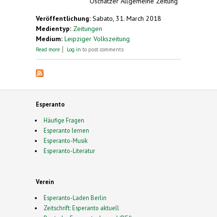
Oschatzer Allgemeine Zeitung
Veröffentlichung:
Sabato, 31. March 2018
Medientyp:
Zeitungen
Medium:
Leipziger Volkszeitung
about Esperanto-Fans treffen sich zu Ostern in
Read more
Log in
to post comments
Sachsen
Esperanto
Häufige Fragen
Esperanto lernen
Esperanto-Musik
Esperanto-Literatur
Verein
Esperanto-Laden Berlin
Zeitschrift: Esperanto aktuell