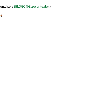
ontakto: :
EBLOGO@Esperanto.de
(link sends e-mail)