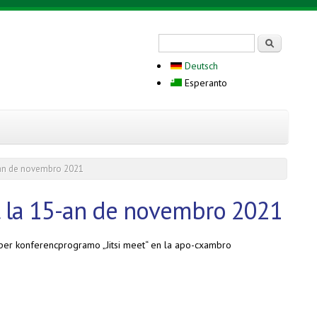
Search form
Serĉi
Deutsch
Esperanto
5-an de novembro 2021
eet la 15-an de novembro 2021
per konferencprogramo „Jitsi meet“ en la apo-cxambro