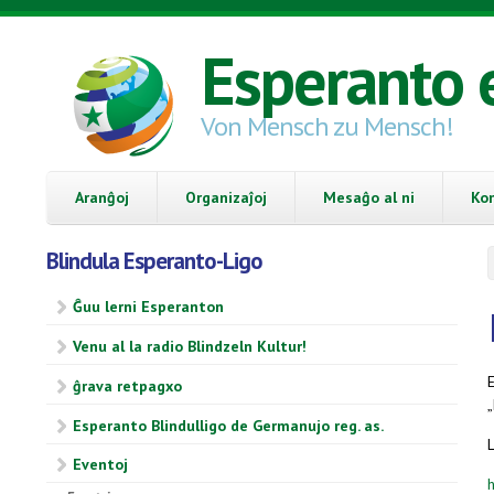
Skip to main content
Esperanto 
Von Mensch zu Mensch!
Aranĝoj
Organizaĵoj
Mesaĝo al ni
Ko
Blindula Esperanto-Ligo
Ĝuu lerni Esperanton
Venu al la radio Blindzeln Kultur!
ĝrava retpagxo
Esperanto Blindulligo de Germanujo reg. as.
L
Eventoj
h