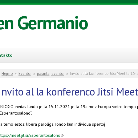
en Germanio
ntakto
You are here
Hejmo
»
Eventoj
»
pasintaj eventoj
»
Invito al la konferenco Jitsi Meet la 1
Invito al la konferenco Jitsi M
EBLOGO invitas lundo je la 15.11.2021 je la 19a mez Europa vintro tempo 
„Esperantosalono“.
a temo estos: libera paroliga rondo kun individua spertoj
ttps://meet.jit.si/Esperantosalono
(link is external)