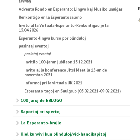
Eventoj
K
Adventa Rondo en Esperanto: Lingvo kaj Muziko unuiĝas
Renkontiĝo en la Esperantosalono
Invito al la Virtuala-Esperanto-Renkontigxo je la
15.04.2026
Esperanto-lingva kurso por blinduloj
pasintaj eventoj
pasintaj eventoj
Invitilo 100-jaran jubileon 15.12.2021
Invito al la konferenco Jitsi Meet la 15-an de
novembro 2021
Informoj pri la virtuala UK 2021
Esperanto tagoj en Saulgrub (05.02.2021-09.02.2021)
100 jaroj de EBLOGO
Raportoj pri spertoj
La Esperanto-brajlo
Kiel kunvivi kun blinduloj/vid-handikapitoj