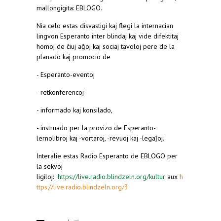
mallongigita: EBLOGO.
Nia celo estas disvastigi kaj flegi la internacian
lingvon Esperanto inter blindaj kaj vide difektitaj
homoj de ĉiuj aĝoj kaj sociaj tavoloj pere de la
planado kaj promocio de
- Esperanto-eventoj
- retkonferencoj
-‍ informado kaj konsilado,
- instruado per la provizo de Esperanto-
lernolibroj kaj -‍vortaroj, -‍revuoj kaj -‍legaĵoj.
Interalie estas Radio Esperanto de EBLOGO per
la sekvoj
ligiloj:
https://live.radio.blindzeln.org/kultur
aux
h
ttps://live.radio.blindzeln.org/3
(link is external
https://live.radio.blindzeln.org/3