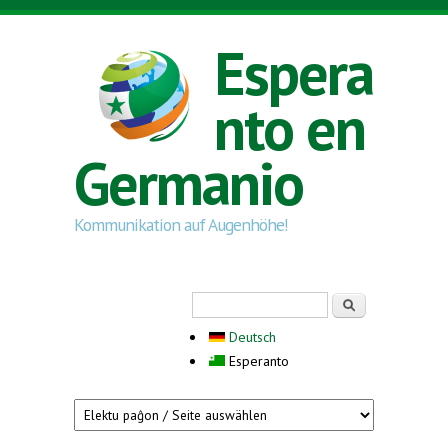
Skip to main content
Espera
nto en
Germanio
Kommunikation auf Augenhöhe!
Search form
Serĉi
Deutsch
Esperanto