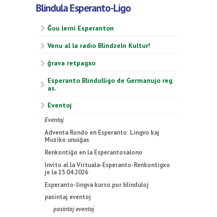
Blindula Esperanto-Ligo
Ĝuu lerni Esperanton
Venu al la radio Blindzeln Kultur!
ĝrava retpagxo
Esperanto Blindulligo de Germanujo reg.
as.
Eventoj
Eventoj
Adventa Rondo en Esperanto: Lingvo kaj
Muziko unuiĝas
Renkontiĝo en la Esperantosalono
Invito al la Virtuala-Esperanto-Renkontigxo
je la 15.04.2026
Esperanto-lingva kurso por blinduloj
pasintaj eventoj
pasintaj eventoj