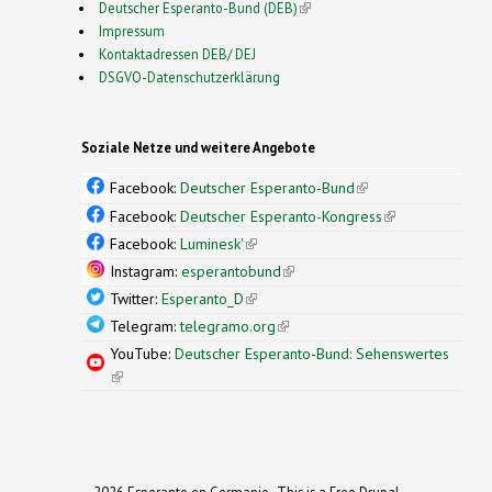
Deutscher Esperanto-Bund (DEB)
(link is external)
Impressum
Kontaktadressen DEB/ DEJ
DSGVO-Datenschutzerklärung
Soziale Netze und weitere Angebote
Facebook:
Deutscher Esperanto-Bund
(link is
external)
Facebook:
Deutscher Esperanto-Kongress
(link is
external)
Facebook:
Luminesk'
(link is external)
Instagram:
esperantobund
(link is external)
Twitter:
Esperanto_D
(link is external)
Telegram:
telegramo.org
(link is external)
YouTube:
Deutscher Esperanto-Bund: Sehenswertes
(link is external)