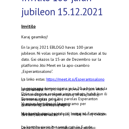
jubileon 15.12.2021
Invitilo
Karaj geamikoj!
En la jaroj 2021 EBLOGO havas 100-jaran
jubileon. Ni volas organizi feston. dedicxitan al tiu
dato. Gxi okazos la 15-an de Dezembro sur la
platformo Jitsi Meet
en la apo-cxambro
„Esperantosalono“.
La linko estas:
https://meet.jit.si/Esperantosalono
(link is external)
La programo komencigxos je la 20-a horo laux la mezeuxropa tempo, sed vi povas veni jam ekde la 18-a horo.
Eble vi deziras
renkonti viajn amikojn, babili kun ili aux konatigxi kun esperantistoj el aliaj landoj.
Bonvenaj estas cxiuj,
kiuj parolas Esperanton au
interesigxas pri gxi.
Vi povas kontribui al la programo per gratulvortoj, versoj, rakontoj, rememoroj, anekdotoj ktp.
Viaj kontribuajxoj ne estu pli longaj ol 7 minutojn. Ni intencas doni al eble plej multaj homoj okazon diri tion, kion ili volas.
La kontribuajxojn bv- sendi gxis la 5-a de Dezembro en mp3-formato al jena adreso: