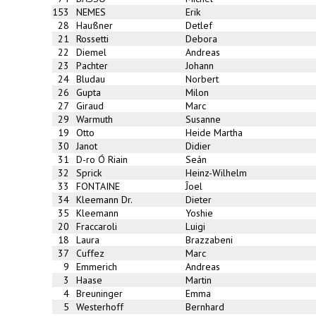
153
NEMES
Erik
28
Haußner
Detlef
21
Rossetti
Debora
22
Diemel
Andreas
23
Pachter
Johann
24
Bludau
Norbert
26
Gupta
Milon
27
Giraud
Marc
29
Warmuth
Susanne
19
Otto
Heide Martha
30
Janot
Didier
31
D-ro Ó Riain
Seán
32
Sprick
Heinz-Wilhelm
33
FONTAINE
Ĵoel
34
Kleemann Dr.
Dieter
35
Kleemann
Yoshie
20
Fraccaroli
Luigi
18
Laura
Brazzabeni
37
Cuffez
Marc
9
Emmerich
Andreas
3
Haase
Martin
4
Breuninger
Emma
5
Westerhoff
Bernhard