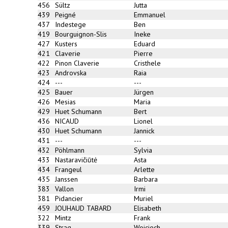
456
Sültz
Jutta
439
Peigné
Emmanuel
437
Indestege
Ben
419
Bourguignon-Slis
Ineke
427
Kusters
Eduard
421
Claverie
Pierre
422
Pinon Claverie
Cristhele
423
Androvska
Raia
424
---
---
425
Bauer
Jürgen
426
Mesias
Maria
429
Huet Schumann
Bert
436
NICAUD
Lionel
430
Huet Schumann
Jannick
431
---
---
432
Pöhlmann
Sylvia
433
Nastaravičiūtė
Asta
434
Frangeul
Arlette
435
Janssen
Barbara
383
Vallon
Irmi
381
Pidancier
Muriel
459
JOUHAUD TABARD
Elisabeth
322
Mintz
Frank
339
Strąg
Wojciech