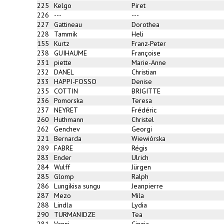
225
Kelgo
Piret
226
---
---
227
Gattineau
Dorothea
228
Tammik
Heli
155
Kurtz
Franz-Peter
238
GUIHAUME
Françoise
231
piette
Marie-Anne
232
DANEL
Christian
233
HAPPI-FOSSO
Denise
235
COTTIN
BRIGITTE
236
Pomorska
Teresa
237
NEYRET
Frédéric
260
Huthmann
Christel
262
Genchev
Georgi
221
Bernarda
Wiewiórska
289
FABRE
Régis
283
Ender
Ulrich
284
Wulff
Jürgen
285
Glomp
Ralph
286
Lungikisa sungu
Jeanpierre
287
Mezo
Mila
288
Lindla
Lydia
290
TURMANIDZE
Tea
281
Vanni
Cinzia