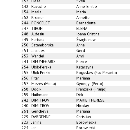
152
Liese
Sven
142
Ravache
Anne-Emilie
154
Merla
Maria
252
Kreiner
Annette
244
PONCELET
Bernadette
247
TIRON
ELENA
248
Aldesiu
Ioana Cristina
249
Fortuna
Świętosław
250
Sztamborska
Anna
251
Jacques
Gerd
253
Wandel
Amri
241
DIEUMEGARD
Pierre
254
Ubik-Perska
Katarzyna
255
Ubik-Perski
Boguslaw (Esu Peranto)
256
Pitar
Mariana
257
Mezes (Miela)
Gyongyi (Perlo)
258
Dodik
Franziska (Franjo)
259
Huthmann
Dirk
242
DIMITROV
MARIE THERESE
240
DIMITROV
Nicolay
261
Gencheva
Mariana
229
DARDENNE
Christian
223
Janina
Borowiecka
224
Jan
Borowiecki