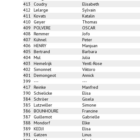
413
Coudry
Elisabeth
412
Lelarge
Sylvain
411
Kovats
Katalin
410
Geyer
Thomas
409
POLVERE
OSCAR
408
Remmer
Jofo
407
Kühnel
Peter
406
HENRY
Manjuan
405
Bertrand
Barbara
404
Mul
Julia
403
Hemelrijk
Yentl-Rose
402
Simonnet
Viktoro
401
Demongeot
Annick
399
---
---
417
Reinke
Manfred
390
Schielicke
Elisa
384
Schröer
Gisela
385
Lutzwiller
Simone
386
BOUNHOURE
Francine
387
Guillemot
Gabrielle
388
Mondorf
Elke
389
KEDJI
Elisa
391
Gatzen
Linus