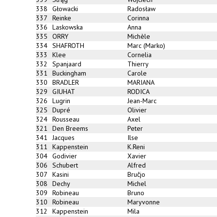
338
Głowacki
Radosław
337
Reinke
Corinna
336
Laskowska
Anna
335
ORRY
Michèle
334
SHAFROTH
Marc (Marko)
333
Klee
Cornelia
332
Spanjaard
Thierry
331
Buckingham
Carole
330
BRADLER
MARIANA
329
GIUHAT
RODICA
326
Lugrin
Jean-Marc
325
Dupré
Olivier
324
Rousseau
Axel
321
Den Breems
Peter
341
Jacques
Ilse
311
Kappenstein
K.Reni
304
Godivier
Xavier
306
Schubert
Alfred
307
Kasini
Bruĉjo
308
Dechy
Michel
309
Robineau
Bruno
310
Robineau
Maryvonne
312
Kappenstein
Mila