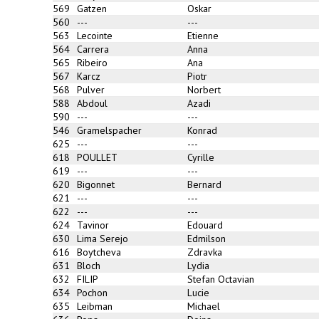
569
Gatzen
Oskar
560
---
---
563
Lecointe
Etienne
564
Carrera
Anna
565
Ribeiro
Ana
567
Karcz
Piotr
568
Pulver
Norbert
588
Abdoul
Azadi
590
---
---
546
Gramelspacher
Konrad
625
---
---
618
POULLET
Cyrille
619
---
---
620
Bigonnet
Bernard
621
---
---
622
---
---
624
Tavinor
Edouard
630
Lima Serejo
Edmilson
616
Boytcheva
Zdravka
631
Bloch
Lydia
632
FILIP
Stefan Octavian
634
Pochon
Lucie
635
Leibman
Michael