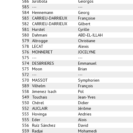
586
Jurobola
Georgos
585
---
---
584
Hennemann
Georg
583
CARRIEU-DARRIEUX
Françoise
582
CARRIEU-DARRIEUX
Gilbert
581
Hurstel
Cyrille
580
Dahmani
ABD-EL-ILLAH
579
Altrogge
Christiane
578
LECAT
Alexis
576
MONNERET
JOCELYNE
575
---
---
574
DESBRIERES
Emmanuel
573
Moon
Brian
572
---
---
570
MASSOT
Symphorien
589
Vilhelm
François
558
Jimenez Isach
Pol
549
Touchais
Jean-Yves
550
Chérel
Didier
552
AUCLAIR
Jérôme
553
Hovinga
Andries
555
Eder
Alois
556
Ruíz Sánchez
David
559
Radjai
Mohamedi