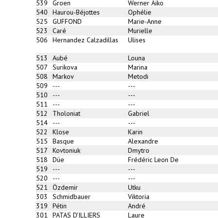
539
Groen
Werner Aiko
540
Haurou-Béjottes
Ophélie
525
GUFFOND
Marie-Anne
523
Caré
Murielle
506
Hernandez Calzadillas
Ulises
513
Aubé
Louna
507
Surikova
Marina
508
Markov
Metodi
509
---
---
510
---
---
511
---
---
512
Tholoniat
Gabriel
514
---
---
522
Klose
Karin
515
Basque
Alexandre
517
Kovtoniuk
Dmytro
518
Düe
Frédéric Leon De
519
---
---
520
---
---
521
Özdemir
Utku
303
Schmidbauer
Viktoria
319
Pétin
André
301
PATAS D'ILLIERS
Laure