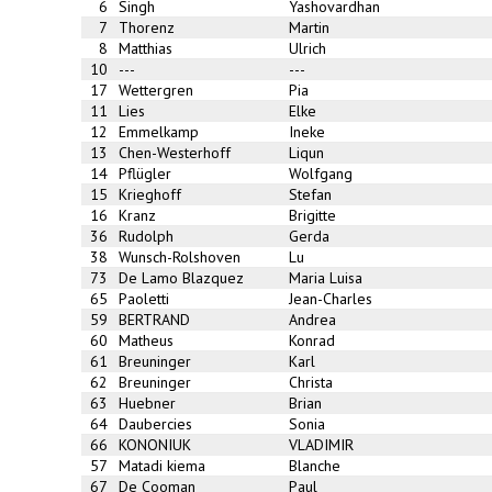
6
Singh
Yashovardhan
7
Thorenz
Martin
8
Matthias
Ulrich
10
---
---
17
Wettergren
Pia
11
Lies
Elke
12
Emmelkamp
Ineke
13
Chen-Westerhoff
Liqun
14
Pflügler
Wolfgang
15
Krieghoff
Stefan
16
Kranz
Brigitte
36
Rudolph
Gerda
38
Wunsch-Rolshoven
Lu
73
De Lamo Blazquez
Maria Luisa
65
Paoletti
Jean-Charles
59
BERTRAND
Andrea
60
Matheus
Konrad
61
Breuninger
Karl
62
Breuninger
Christa
63
Huebner
Brian
64
Daubercies
Sonia
66
KONONIUK
VLADIMIR
57
Matadi kiema
Blanche
67
De Cooman
Paul