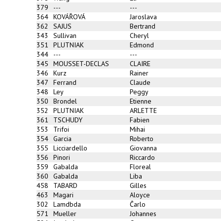
379
---
---
364
KOVÁŘOVÁ
Jaroslava
362
SAJUS
Bertrand
343
Sullivan
Cheryl
351
PLUTNIAK
Edmond
344
---
---
345
MOUSSET-DECLAS
CLAIRE
346
Kurz
Rainer
347
Ferrand
Claude
348
Ley
Peggy
350
Brondel
Etienne
352
PLUTNIAK
ARLETTE
361
TSCHUDY
Fabien
353
Trifoi
Mihai
354
Garcia
Roberto
355
Licciardello
Giovanna
356
Pinori
Riccardo
359
Gabalda
Floreal
360
Gabalda
Liba
458
TABARD
Gilles
463
Magari
Aloyce
302
Lamdbda
Ĉarlo
571
Mueller
Johannes