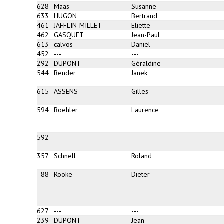
628
Maas
Susanne
633
HUGON
Bertrand
461
JAFFLIN-MILLET
Eliette
462
GASQUET
Jean-Paul
613
calvos
Daniel
452
---
---
292
DUPONT
Géraldine
544
Bender
Janek
615
ASSENS
Gilles
594
Boehler
Laurence
592
---
---
357
Schnell
Roland
88
Rooke
Dieter
627
---
---
239
DUPONT
Jean