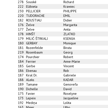
278
Souské
Richard
222
Elżbieta
Krawiec
230
PELLICIER
PHILIPPE
220
TUDORACHE
EMIL
182
ROUSTIAU
Didier
176
Želve
Margarita
177
Želve
Anita
178
HINŠT
ZLATKO
179
MILIĆ-ŠTRKALJ
KSENIJA
180
GERBAY
Monique
181
Rozenfelde
Biruta
219
Rosenbaum
Georg
174
Pourchier
Robert
184
Ferrier
Anne-Marie
185
Gerbe
Vincent
186
Ebenau
Rob
187
Kiral Dr.
Gabriele
188
ALeks
KADAR
189
Tamane
Genovefa
190
Dichelle
David
175
Favier
Roselyne
173
Lepeix
Jacqueline
192
Mediņa
Lolita
163
Maier
Utho