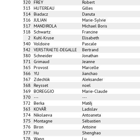
320
FREY
Robert
313
HUTEREAU
Gilles
314
Biadacz
Danuta
316
JULIAN
Marie-Sylvie
317
MANDIROLA
Michael Boris
318
Schwartz
Francine
2
Kuhl-Kruse
Elisabeth
340
Voldoire
Pascale
342
VERSTRAETE-DEGALLE
Bertrand
380
Schneider
Jonathan
371
Grimaud
Jeanne
365
Provost
Marcelle
366
YU
Jianchao
367
Zdechlik
Aleksander
368
Reysset
noel
369
BOREGGIO
Marie-Claude
370
---
---
372
Berka
Matěj
363
KOVÁŘ
Ladislav
374
Nikolaeva
Antoaneta
375
Montagne
Sébastien
376
Biron
Antoine
377
Hu
Shenghao
378
Wang
Lu