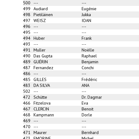
500
---
---
499
Audiard
Eugénie
498
Pietiläinen
Jukka
497
WEISZ
IOAN
496
---
---
495
---
---
494
Huber
Frank
493
---
---
491
Muller
Noëlle
490
Das Gupta
Raphael
489
GUÉRIN
Benjamin
487
Fernandez
Conchi
486
---
---
485
GILLES
Frédéric
483
DA SILVA
ANA
502
---
---
472
Schütte
Dr. Dagmar
466
Fitzelova
Eva
467
CLERCIN
Benoit
468
Kampmann
Dorle
469
---
---
470
---
---
471
Maurer
Bernhard
473
EMORINE
Michel