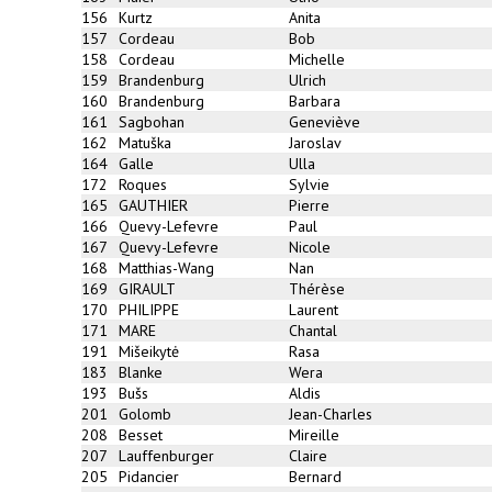
156
Kurtz
Anita
157
Cordeau
Bob
158
Cordeau
Michelle
159
Brandenburg
Ulrich
160
Brandenburg
Barbara
161
Sagbohan
Geneviève
162
Matuška
Jaroslav
164
Galle
Ulla
172
Roques
Sylvie
165
GAUTHIER
Pierre
166
Quevy-Lefevre
Paul
167
Quevy-Lefevre
Nicole
168
Matthias-Wang
Nan
169
GIRAULT
Thérèse
170
PHILIPPE
Laurent
171
MARE
Chantal
191
Mišeikytė
Rasa
183
Blanke
Wera
193
Bušs
Aldis
201
Golomb
Jean-Charles
208
Besset
Mireille
207
Lauffenburger
Claire
205
Pidancier
Bernard