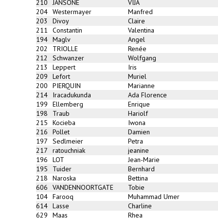
210
JANSONE
VIJA
204
Westermayer
Manfred
203
Divoy
Claire
211
Constantin
Valentina
194
Maglv
Angel
202
TRIOLLE
Renée
212
Schwanzer
Wolfgang
213
Leppert
Iris
209
Lefort
Muriel
200
PIERQUIN
Marianne
214
Iracadukunda
Ada Florence
199
Ellemberg
Enrique
198
Traub
Hariolf
215
Kocieba
Iwona
216
Pollet
Damien
197
Sedlmeier
Petra
217
ratouchniak
jeanine
196
LOT
Jean-Marie
195
Tuider
Bernhard
218
Naroska
Bettina
606
VANDENNOORTGATE
Tobie
104
Farooq
Muhammad Umer
614
Lasse
Charline
629
Maas
Rhea