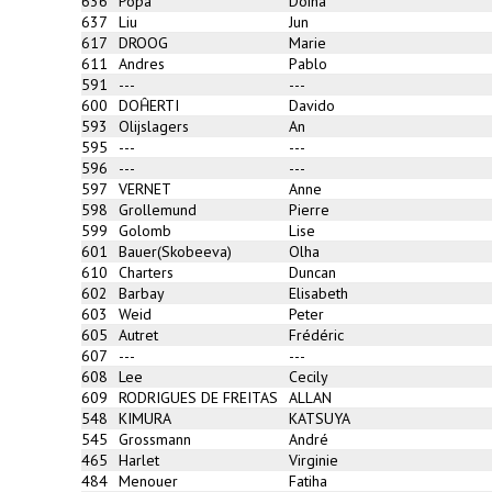
636
Popa
Doina
637
Liu
Jun
617
DROOG
Marie
611
Andres
Pablo
591
---
---
600
DOĤERTI
Davido
593
Olijslagers
An
595
---
---
596
---
---
597
VERNET
Anne
598
Grollemund
Pierre
599
Golomb
Lise
601
Bauer(Skobeeva)
Olha
610
Charters
Duncan
602
Barbay
Elisabeth
603
Weid
Peter
605
Autret
Frédéric
607
---
---
608
Lee
Cecily
609
RODRIGUES DE FREITAS
ALLAN
548
KIMURA
KATSUYA
545
Grossmann
André
465
Harlet
Virginie
484
Menouer
Fatiha