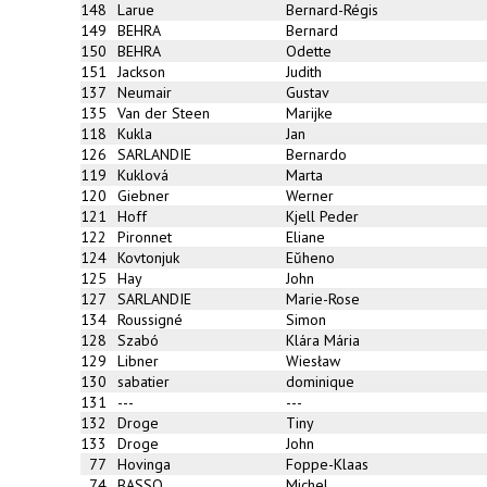
148
Larue
Bernard-Régis
149
BEHRA
Bernard
150
BEHRA
Odette
151
Jackson
Judith
137
Neumair
Gustav
135
Van der Steen
Marijke
118
Kukla
Jan
126
SARLANDIE
Bernardo
119
Kuklová
Marta
120
Giebner
Werner
121
Hoff
Kjell Peder
122
Pironnet
Eliane
124
Kovtonjuk
Eŭheno
125
Hay
John
127
SARLANDIE
Marie-Rose
134
Roussigné
Simon
128
Szabó
Klára Mária
129
Libner
Wiesław
130
sabatier
dominique
131
---
---
132
Droge
Tiny
133
Droge
John
77
Hovinga
Foppe-Klaas
74
BASSO
Michel