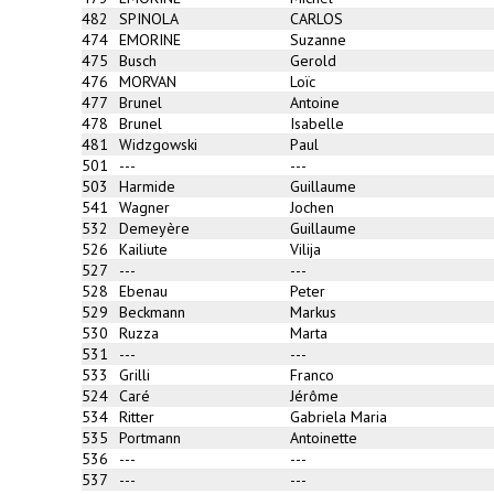
482
SPINOLA
CARLOS
474
EMORINE
Suzanne
475
Busch
Gerold
476
MORVAN
Loïc
477
Brunel
Antoine
478
Brunel
Isabelle
481
Widzgowski
Paul
501
---
---
503
Harmide
Guillaume
541
Wagner
Jochen
532
Demeyère
Guillaume
526
Kailiute
Vilija
527
---
---
528
Ebenau
Peter
529
Beckmann
Markus
530
Ruzza
Marta
531
---
---
533
Grilli
Franco
524
Caré
Jérôme
534
Ritter
Gabriela Maria
535
Portmann
Antoinette
536
---
---
537
---
---