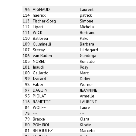
96
VIGNAUD
Laurent
114
haerick
patrick
113
Fischer-Sorg
Simone
112
Lipari
Michela
111
WICK
Bertrand
110
Balibrea
Pako
109
Gulminelli
Barbara
107
Stecay
Hildegard
106
van Raden
Gundega
105
NOBEL´
Ronaldo
101
Inaudi
Rosy
100
Gallardo
Marc
99
Izacard
Didier
98
Faber
Werner
97
DAGUIN
JEANNINE
95
PIOLAT
Armelle
116
RAMETTE
LAURENT
84
WOLFF
Laure
78
---
---
79
Bracke
Clara
80
POMIROL
Klodin'
81
REDOULEZ
Marcelo