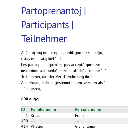
Partoprenantoj |
Participants |
Teilnehmer
Aliĝintoj, kiuj ne akceptis publikigon de sia aliĝo,
estas montrataj kiel "---".
Les participants qui n'ont pas accepté que leur
inscription soit publiée seront affichés comme "---".
Teilnehmer, die der Veröffentlichung ihrer
Anmeldung nicht zugestimmt haben, werden als "-
--" angezeigt.
600 aliĝoj
ID
Familia nomo
Persona nomo
1
Kruse
Franz
400
---
---
414
Pfleger
Gianantonio