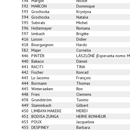
398
Margot
Nicole
392
MARCON
Dominique
393
Grochocka
Krystyna
394
Grochocka
Natalia
395
Subirats
Michel
396
Holtemayer
Romana
397
limbach
Brigitte
416
Loison
Didier
418
Bourguignon
Hardo
382
Majer
Cornelia
446
PINTÉR
LÁSZLÓNÉ (Esperanta nomo: 
440
Bakacsi
Dániel
441
RACITI
TINA
442
Fischer
Konrad
443
Lo Jacomo
François
444
Bormann
Thomas
445
Winteraeken
Ron
448
Fries
Clemens
438
Grundström
Tuomo
449
Stammbach
Gilbert
450
LIMBAYA MAKEKE
MERDI
451
BODISA ZUNGA
HERVE BONHEUR
453
POUX
Jacqueline
455
DESPINEY
Barbara