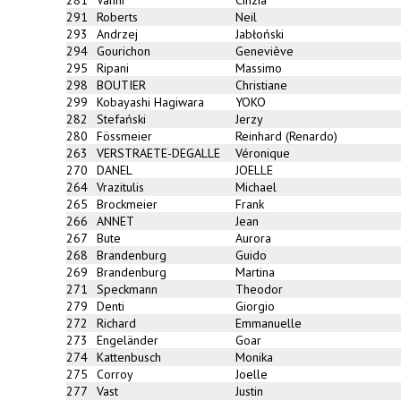
291
Roberts
Neil
293
Andrzej
Jabłoński
294
Gourichon
Geneviève
295
Ripani
Massimo
298
BOUTIER
Christiane
299
Kobayashi Hagiwara
YOKO
282
Stefański
Jerzy
280
Fössmeier
Reinhard (Renardo)
263
VERSTRAETE-DEGALLE
Véronique
270
DANEL
JOELLE
264
Vrazitulis
Michael
265
Brockmeier
Frank
266
ANNET
Jean
267
Bute
Aurora
268
Brandenburg
Guido
269
Brandenburg
Martina
271
Speckmann
Theodor
279
Denti
Giorgio
272
Richard
Emmanuelle
273
Engeländer
Goar
274
Kattenbusch
Monika
275
Corroy
Joelle
277
Vast
Justin