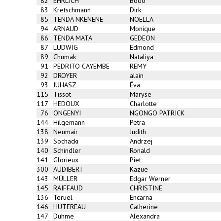
82
EHRLICH
Bodo
83
Kretschmann
Dirk
85
TENDA NKENENE
NOELLA
94
ARNAUD
Monique
86
TENDA MATA
GEDEON
87
LUDWIG
Edmond
89
Chumak
Nataliya
91
PEDRITO CAYEMBE
REMY
92
DROYER
alain
93
JUHASZ
Éva
115
Tissot
Maryse
117
HEDOUX
Charlotte
76
ONGENYI
NGONGO PATRICK
144
Hilgemann
Petra
138
Neumair
Judith
139
Sochacki
Andrzej
140
Schindler
Ronald
141
Glorieux
Piet
300
AUDIBERT
Kazue
143
MÜLLER
Edgar Werner
145
RAIFFAUD
CHRISTINE
136
Teruel
Encarna
146
HUTEREAU
Catherine
147
Duhme
Alexandra