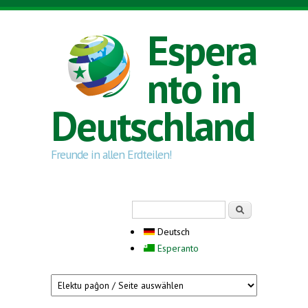
Direkt zum Inhalt
Espera
nto in
Deutschland
Freunde in allen Erdteilen!
Suchformular
Suche
Deutsch
Esperanto