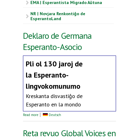
EMA | Esperantista Migrado Aŭtuna
NR | Novjara Renkontiĝo de
EsperantoLand
Deklaro de Germana
Esperanto-Asocio
Pli ol 130 jaroj de
la
Esperanto-
lingvokomunumo
Kreskanta disvastiĝo de
Esperanto en la mondo
about Deklaro de Germana Esperanto-Asocio
Read more
Deutsch
Reta revuo Global Voices en