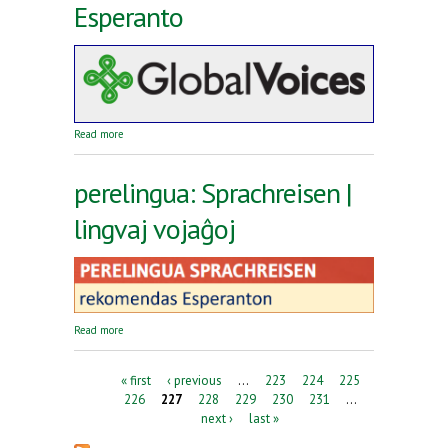
Esperanto
about Reta revuo Global Voices en Esperanto
Read more
perelingua: Sprachreisen |
lingvaj vojaĝoj
about perelingua: Sprachreisen | lingvaj vojaĝoj
Read more
Pages
« first
‹ previous
…
223
224
225
226
227
228
229
230
231
…
next ›
last »