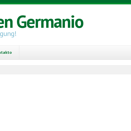
en Germanio
igung!
ntakto