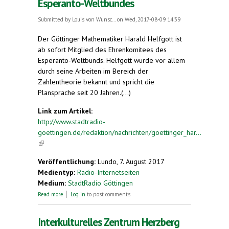
Esperanto-Weltbundes
Submitted by
Louis von Wunsc...
on Wed, 2017-08-09 14:39
Der Göttinger Mathematiker Harald Helfgott ist
ab sofort Mitglied des Ehrenkomitees des
Esperanto-Weltbunds. Helfgott wurde vor allem
durch seine Arbeiten im Bereich der
Zahlentheorie bekannt und spricht die
Plansprache seit 20 Jahren.(...)
Link zum Artikel:
http://www.stadtradio-
goettingen.de/redaktion/nachrichten/goettinger_har...
(link is external)
Veröffentlichung:
Lundo, 7. August 2017
Medientyp:
Radio-Internetseiten
Medium:
StadtRadio Göttingen
about Göttinger Harald Helfgott neues Mitglied im
Read more
Log in
to post comments
Ehrenkomittee des Esperanto-Weltbundes
Interkulturelles Zentrum Herzberg