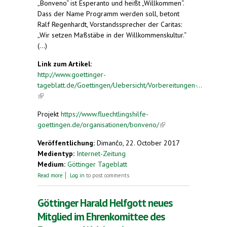
„Bonveno“ ist Esperanto und heißt „Willkommen“.
Dass der Name Programm werden soll, betont
Ralf Regenhardt, Vorstandssprecher der Caritas:
„Wir setzen Maßstäbe in der Willkommenskultur.“
(...)
Link zum Artikel:
http://www.goettinger-
tageblatt.de/Goettingen/Uebersicht/Vorbereitungen-...
(link is external)
Projekt
https://www.fluechtlingshilfe-
goettingen.de/organisationen/bonveno/
(link is
external)
Veröffentlichung:
Dimanĉo, 22. October 2017
Medientyp:
Internet-Zeitung
Medium:
Göttinger Tageblatt
about „Maßstäbe in der Willkommenskultur“.
Read more
Log in
to post comments
Vorbereitungen für Trägerschaft der Göttinger
Flüchtlingsunterkunft
Göttinger Harald Helfgott neues
Mitglied im Ehrenkomittee des