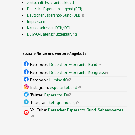
Zeitschrift: Esperanto aktuell
Deutsche Esperanto-Jugend (DEJ)
Deutscher Esperanto-Bund (DEB)
(link is external)
Impressum
Kontaktadressen DEB/ DEJ
DSGVO-Datenschutzerklärung
Soziale Netze und weitere Angebote
Facebook:
Deutscher Esperanto-Bund
(link is
external)
Facebook:
Deutscher Esperanto-Kongress
(link is
external)
Facebook:
Luminesk'
(link is external)
Instagram:
esperantobund
(link is external)
Twitter:
Esperanto_D
(link is external)
Telegram:
telegramo.org
(link is external)
YouTube:
Deutscher Esperanto-Bund: Sehenswertes
(link is external)