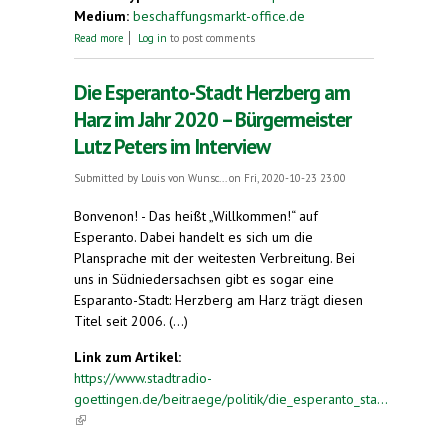
Medium:
beschaffungsmarkt-office.de
about Ausschreibung Region Göttingen, Höxter,
Read more
Log in
to post comments
Eschwege, Osterode am Harz für Computerzubehör
und Peripherie
Die Esperanto-Stadt Herzberg am
Harz im Jahr 2020 – Bürgermeister
Lutz Peters im Interview
Submitted by
Louis von Wunsc...
on Fri, 2020-10-23 23:00
Bonvenon! - Das heißt „Willkommen!“ auf
Esperanto. Dabei handelt es sich um die
Plansprache mit der weitesten Verbreitung. Bei
uns in Südniedersachsen gibt es sogar eine
Esparanto-Stadt: Herzberg am Harz trägt diesen
Titel seit 2006. (...)
Link zum Artikel:
https://www.stadtradio-
goettingen.de/beitraege/politik/die_esperanto_sta...
(link is external)