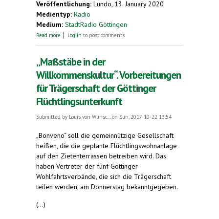
Veröffentlichung:
Lundo, 13. January 2020
Medientyp:
Radio
Medium:
StadtRadio Göttingen
about Die Esperanto-Stadt Herzberg am Harz im
Read more
Log in
to post comments
Jahr 2020 – Bürgermeister Lutz Peters im Interview
„Maßstäbe in der
Willkommenskultur“. Vorbereitungen
für Trägerschaft der Göttinger
Flüchtlingsunterkunft
Submitted by
Louis von Wunsc...
on Sun, 2017-10-22 13:54
„Bonveno“ soll die gemeinnützige Gesellschaft
heißen, die die geplante Flüchtlingswohnanlage
auf den Zietenterrassen betreiben wird. Das
haben Vertreter der fünf Göttinger
Wohlfahrtsverbände, die sich die Trägerschaft
teilen werden, am Donnerstag bekanntgegeben.
(...)