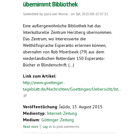
übernimmt Bibliothek
Submitted by
Louis von Wunsc...
on Sat, 2015-08-15 07:31
Eine außergewöhnliche Bibliothek hat das
Interkulturelle Zentrum Herzberg übernommen.
Das Zentrum, wo Interessierte die
Welthilfssprache Esperanto erlernen können,
übernahm von Rob Moerbeek (79) aus dem
niederländischen Rotterdam 150 Esperanto-
Bücher in Blindenschrift. (...)
Link zum Artikel:
http://www.goettinger-
tageblatt.de/Nachrichten/Goettingen/Uebersicht/Int...
(link is external)
Veröffentlichung:
Ĵaŭdo, 13. August 2015
Medientyp:
Internet-Zeitung
Medium:
Göttinger Zeitung
about Interkulturelles Zentrum Herzberg
Read more
Log in
to post comments
übernimmt Bibliothek