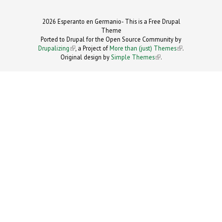
2026 Esperanto en Germanio- This is a Free Drupal
Theme
Ported to Drupal for the Open Source Community by
Drupalizing
(link is external)
, a Project of
More than (just) Themes
(link is
.
Original design by
Simple Themes
.
(link is
external)
external)