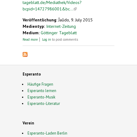
tageblatt.de/Mediathek/Videos?
bcpid=14727986001&bc...
(link is external)
Veröffentlichung:
Ĵaŭdo, 9. July 2015
Medientyp:
Internet-Zeitung
Medium:
Göttinger Tageblatt
about Internationale Verständigung fördern.
Read more
Log in
to post comments
Herzberg schult Esperanto-Lehrer
Esperanto
Häufige Fragen
Esperanto lernen
Esperanto-Musik
Esperanto-Literatur
Verein
Esperanto-Laden Berlin