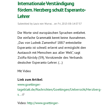
Internationale Verständigung
fördern. Herzberg schult Esperanto-
Lehrer
Submitted by
Louis von Wunsc...
on Fri, 2015-08-14 07:57
Die Worte sind europäischen Sprachen entlehnt.
Die einfache Grammatik kennt keine Ausnahmen.
„Das von Ludwik Zamenhof 1887 entwickelte
Esperanto ist schnell erlernt und ermöglicht den
Austausch mit Menschen aus aller Welt“, sagt
Zsófia Kóródy (59), Vorsitzende des Verbands
deutscher Esperanto-Lehrer. (...)
Mit Video
Link zum Artikel:
www.goettinger-
tageblatt.de/Nachrichten/Goettingen/Uebersicht/Herzberg-
s...
(link is external)
Video:
http://www.goettinger-