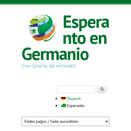
Skip to main content
Espera
nto en
Germanio
Eine Sprache, die verbindet!
Search form
Serĉi
Deutsch
Esperanto