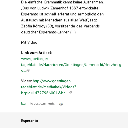
Die einfache Grammatik kennt keine Ausnahmen.
„Das von Ludwik Zamenhof 1887 entwickelte
Esperanto ist schnell erlernt und ermöglicht den
Austausch mit Menschen aus aller Welt“, sagt
Zsófia Kóródy (59), Vorsitzende des Verbands
deutscher Esperanto-Lehrer. (...)
Mit Video
Link zum Artikel:
www.goettinger-
tageblatt.de/Nachrichten/Goettingen/Uebersicht/Herzberg-
s...
(link is external)
Video:
http://www.goettinger-
tageblatt.de/Mediathek/Videos?
bcpid=14727986001&bc...
(link is external)
Log in
to post comments
Esperanto