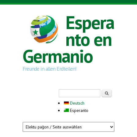
Skip to main content
Espera
nto en
Germanio
Freunde in allen Erdteilen!
Search form
Serĉi
Deutsch
Esperanto