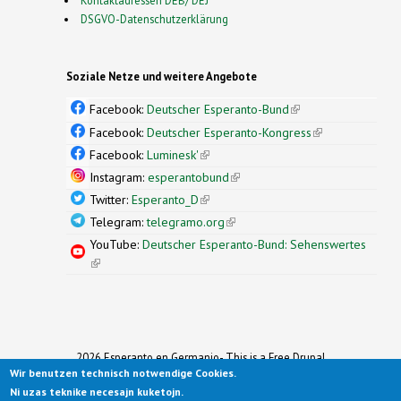
DSGVO-Datenschutzerklärung
Soziale Netze und weitere Angebote
Facebook:
Deutscher Esperanto-Bund
(link is
external)
Facebook:
Deutscher Esperanto-Kongress
(link is
external)
Facebook:
Luminesk'
(link is external)
Instagram:
esperantobund
(link is external)
Twitter:
Esperanto_D
(link is external)
Telegram:
telegramo.org
(link is external)
YouTube:
Deutscher Esperanto-Bund: Sehenswertes
(link is external)
2026 Esperanto en Germanio- This is a Free Drupal
Wir benutzen technisch notwendige Cookies.
Theme
Ported to Drupal for the Open Source Community by
Ni uzas teknike necesajn kuketojn.