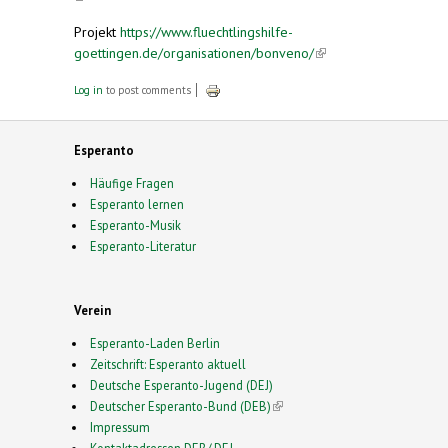
Projekt
https://www.fluechtlingshilfe-
goettingen.de/organisationen/bonveno/
(link is
external)
Log in
to post comments
Esperanto
Häufige Fragen
Esperanto lernen
Esperanto-Musik
Esperanto-Literatur
Verein
Esperanto-Laden Berlin
Zeitschrift: Esperanto aktuell
Deutsche Esperanto-Jugend (DEJ)
Deutscher Esperanto-Bund (DEB)
(link is external)
Impressum
Kontaktadressen DEB/ DEJ