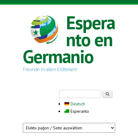
Skip to main content
Espera
nto en
Germanio
Freunde in allen Erdteilen!
Search form
Serĉi
Deutsch
Esperanto