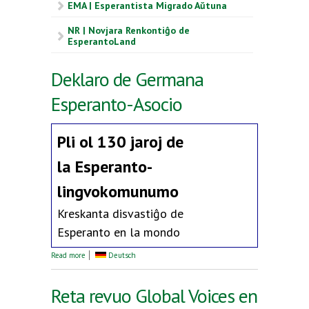
EMA | Esperantista Migrado Aŭtuna
NR | Novjara Renkontiĝo de
EsperantoLand
Deklaro de Germana
Esperanto-Asocio
Pli ol 130 jaroj de
la
Esperanto-
lingvokomunumo
Kreskanta disvastiĝo de
Esperanto en la mondo
about Deklaro de Germana Esperanto-Asocio
Read more
Deutsch
Reta revuo Global Voices en