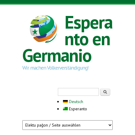
Skip to main content
Espera
nto en
Germanio
Wir machen Völkerverständigung!
Search form
Serĉi
Deutsch
Esperanto