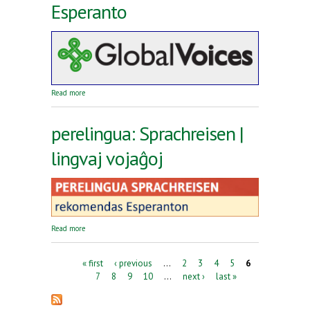
Esperanto
about Reta revuo Global Voices en Esperanto
Read more
perelingua: Sprachreisen |
lingvaj vojaĝoj
about perelingua: Sprachreisen | lingvaj vojaĝoj
Read more
Pages
« first
‹ previous
…
2
3
4
5
6
7
8
9
10
…
next ›
last »