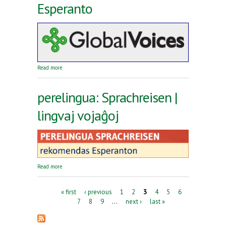
Esperanto
about Reta revuo Global Voices en Esperanto
Read more
perelingua: Sprachreisen |
lingvaj vojaĝoj
about perelingua: Sprachreisen | lingvaj vojaĝoj
Read more
Pages
« first
‹ previous
1
2
3
4
5
6
7
8
9
…
next ›
last »