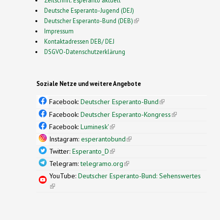
Zeitschrift: Esperanto aktuell
Deutsche Esperanto-Jugend (DEJ)
Deutscher Esperanto-Bund (DEB)
(link is external)
Impressum
Kontaktadressen DEB/ DEJ
DSGVO-Datenschutzerklärung
Soziale Netze und weitere Angebote
Facebook:
Deutscher Esperanto-Bund
(link is
external)
Facebook:
Deutscher Esperanto-Kongress
(link is
external)
Facebook:
Luminesk'
(link is external)
Instagram:
esperantobund
(link is external)
Twitter:
Esperanto_D
(link is external)
Telegram:
telegramo.org
(link is external)
YouTube:
Deutscher Esperanto-Bund: Sehenswertes
(link is external)