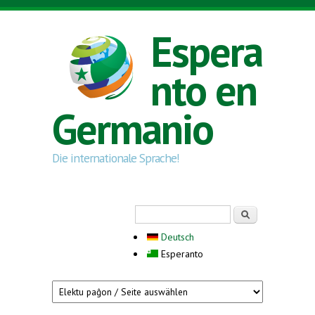
Skip to main content
Espera
nto en
Germanio
Die internationale Sprache!
Search form
Serĉi
Deutsch
Esperanto