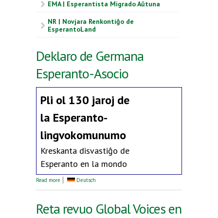
EMA | Esperantista Migrado Aŭtuna
NR | Novjara Renkontiĝo de
EsperantoLand
Deklaro de Germana
Esperanto-Asocio
Pli ol 130 jaroj de
la
Esperanto-
lingvokomunumo
Kreskanta disvastiĝo de
Esperanto en la mondo
about Deklaro de Germana Esperanto-Asocio
Read more
Deutsch
Reta revuo Global Voices en