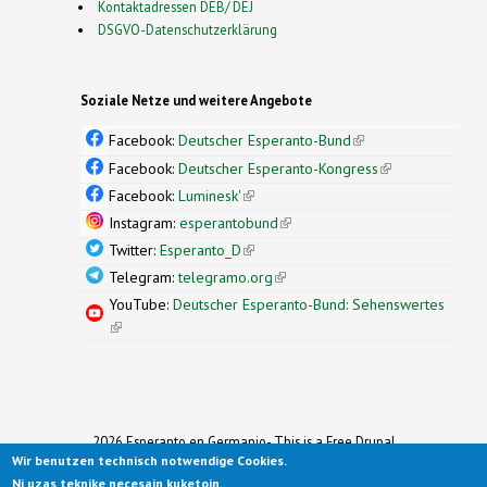
Kontaktadressen DEB/ DEJ
DSGVO-Datenschutzerklärung
Soziale Netze und weitere Angebote
Facebook:
Deutscher Esperanto-Bund
(link is
external)
Facebook:
Deutscher Esperanto-Kongress
(link is
external)
Facebook:
Luminesk'
(link is external)
Instagram:
esperantobund
(link is external)
Twitter:
Esperanto_D
(link is external)
Telegram:
telegramo.org
(link is external)
YouTube:
Deutscher Esperanto-Bund: Sehenswertes
(link is external)
2026 Esperanto en Germanio- This is a Free Drupal
Theme
Wir benutzen technisch notwendige Cookies.
Ported to Drupal for the Open Source Community by
Ni uzas teknike necesajn kuketojn.