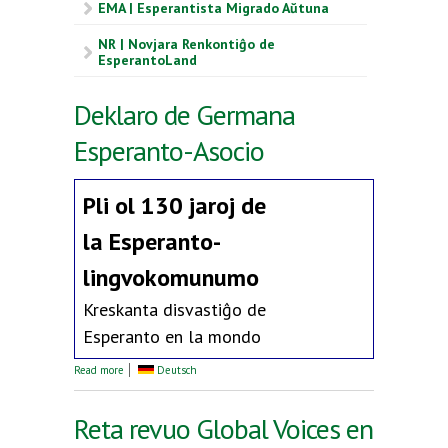
EMA | Esperantista Migrado Aŭtuna
NR | Novjara Renkontiĝo de
EsperantoLand
Deklaro de Germana
Esperanto-Asocio
Pli ol 130 jaroj de
la
Esperanto-
lingvokomunumo
Kreskanta disvastiĝo de
Esperanto en la mondo
about Deklaro de Germana Esperanto-Asocio
Read more
Deutsch
Reta revuo Global Voices en