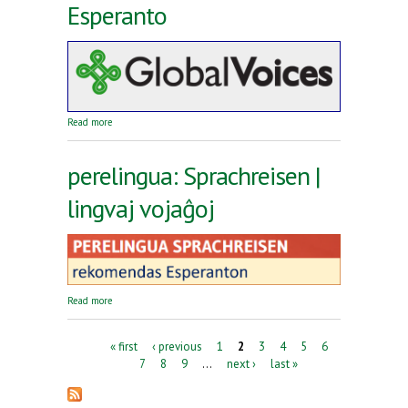
Esperanto
about Reta revuo Global Voices en Esperanto
Read more
perelingua: Sprachreisen |
lingvaj vojaĝoj
about perelingua: Sprachreisen | lingvaj vojaĝoj
Read more
Pages
« first
‹ previous
1
2
3
4
5
6
7
8
9
…
next ›
last »