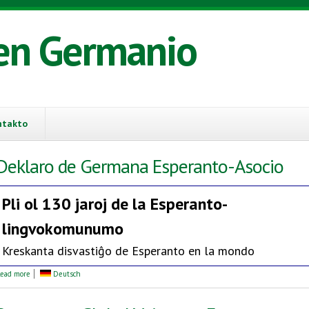
en Germanio
ntakto
Deklaro de Germana Esperanto-Asocio
Pli ol 130 jaroj de la
Esperanto-
lingvokomunumo
Kreskanta disvastiĝo de Esperanto en la mondo
about Deklaro de Germana Esperanto-Asocio
ead more
Deutsch