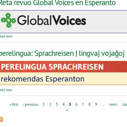
Reta revuo Global Voices en Esperanto
about Reta revuo Global Voices en Esperanto
ead more
perelingua: Sprachreisen | lingvaj vojaĝoj
about perelingua: Sprachreisen | lingvaj vojaĝoj
ead more
Pages
« first
‹ previous
1
2
3
4
5
6
7
8
9
…
next ›
la
»