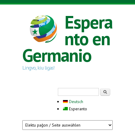
Skip to main content
Espera
nto en
Germanio
Lingvo, kiu ligas!
Search form
Serĉi
Deutsch
Esperanto