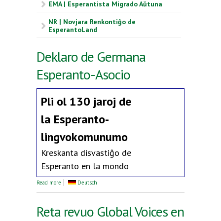
EMA | Esperantista Migrado Aŭtuna
NR | Novjara Renkontiĝo de
EsperantoLand
Deklaro de Germana
Esperanto-Asocio
Pli ol 130 jaroj de
la
Esperanto-
lingvokomunumo
Kreskanta disvastiĝo de
Esperanto en la mondo
about Deklaro de Germana Esperanto-Asocio
Read more
Deutsch
Reta revuo Global Voices en