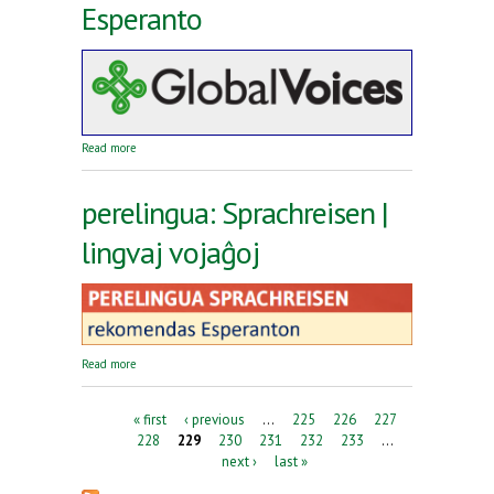
Esperanto
about Reta revuo Global Voices en Esperanto
Read more
perelingua: Sprachreisen |
lingvaj vojaĝoj
about perelingua: Sprachreisen | lingvaj vojaĝoj
Read more
Pages
« first
‹ previous
…
225
226
227
228
229
230
231
232
233
…
next ›
last »