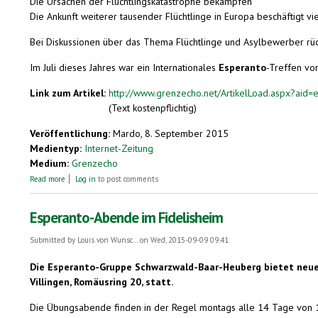
Die Ursachen der Flüchtlingskatastrophe bekämpfen
Die Ankunft weiterer tausender Flüchtlinge in Europa beschäftigt v
Bei Diskussionen über das Thema Flüchtlinge und Asylbewerber rückt m
Im Juli dieses Jahres war ein Internationales
Esperanto
-Treffen von
Link zum Artikel:
http://www.grenzecho.net/ArtikelLoad.aspx?aid
(Text kostenpflichtig)
Veröffentlichung:
Mardo, 8. September 2015
Medientyp:
Internet-Zeitung
Medium:
Grenzecho
about DAS WORT DEN LESERN
Read more
Log in
to post comments
Esperanto-Abende im Fidelisheim
Submitted by
Louis von Wunsc...
on Wed, 2015-09-09 09:41
Die Esperanto-Gruppe Schwarzwald-Baar-Heuberg bietet neue Ü
Villingen, Romäusring 20, statt.
Die Übungsabende finden in der Regel montags alle 14 Tage von 18