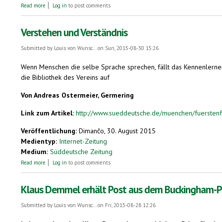
about Esperanto-Treffen in Oldenburg am 06.06.2015
Read more
Log in
to post comments
Verstehen und Verständnis
Submitted by
Louis von Wunsc...
on Sun, 2015-08-30 15:26
Wenn Menschen die selbe Sprache sprechen, fällt das Kennenlernen
die Bibliothek des Vereins auf
Von Andreas Ostermeier, Germering
Link zum Artikel:
http://www.sueddeutsche.de/muenchen/fuerstenf
Veröffentlichung:
Dimanĉo, 30. August 2015
Medientyp:
Internet-Zeitung
Medium:
Süddeutsche Zeitung
about Verstehen und Verständnis
Read more
Log in
to post comments
Klaus Demmel erhält Post aus dem Buckingham-P
Submitted by
Louis von Wunsc...
on Fri, 2015-08-28 12:26