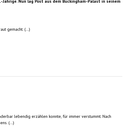
 81-Jährige. Nun lag Post aus dem Buckingham-Palast in seinem
ut gemacht. (...)
nderbar lebendig erzählen konnte, für immer verstummt. Nach
s. (...)