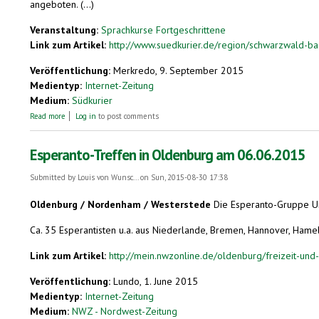
angeboten. (...)
Veranstaltung:
Sprachkurse Fortgeschrittene
Link zum Artikel:
http://www.suedkurier.de/region/schwarzwald-ba
Veröffentlichung:
Merkredo, 9. September 2015
Medientyp:
Internet-Zeitung
Medium:
Südkurier
about Esperanto-Abende im Fidelisheim
Read more
Log in
to post comments
Esperanto-Treffen in Oldenburg am 06.06.2015
Submitted by
Louis von Wunsc...
on Sun, 2015-08-30 17:38
Oldenburg / Nordenham / Westerstede
Die Esperanto-Gruppe Unt
Ca. 35 Esperantisten u.a. aus Niederlande, Bremen, Hannover, Hamel
Link zum Artikel:
http://mein.nwzonline.de/oldenburg/freizeit-und-
Veröffentlichung:
Lundo, 1. June 2015
Medientyp:
Internet-Zeitung
Medium:
NWZ - Nordwest-Zeitung