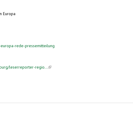
in Europa
ink is external)
-europa-rede-pressemitteilung
burg/leserreporter-regio...
(link is external)
chen gefeiert!