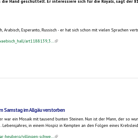
die Hand geschüttelt. Er interessiere sich für die Royals, sagt der
 Arabisch, Esperanto, Russisch - er hat sich schon mit vielen Sprachen vertra
waebisch_hall/art1188139,3...
(link is external)
 am Samstag im Allgäu verstorben
r war ein Mosaik mit tausend bunten Steinen. Nun ist der Mann, der so wu
 Lebensjahres, in einem Hospiz in Kempten an den Folgen eines Krebsleiden
ar-heuberg/villingen-schwe...
(link is external)