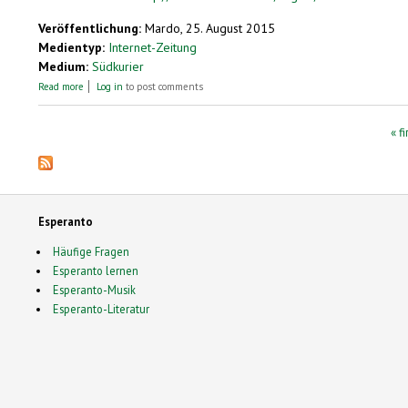
Veröffentlichung:
Mardo, 25. August 2015
Medientyp:
Internet-Zeitung
Medium:
Südkurier
about Ein bewegtes Leben
Read more
Log in
to post comments
Pages
« fi
Esperanto
Häufige Fragen
Esperanto lernen
Esperanto-Musik
Esperanto-Literatur