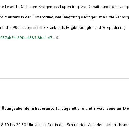
iele Leser. H.D. Thielen-Krütgen aus Eupen trägt zur Debatte über den Umga
eistens in den Hintergrund, was langfristig wichtiger ist als die Versorgun
 fast 2.900 Leuten in Lille, Frankreich. Es gibt „Google“ und Wikipedia (...)
=e037ab54-89fe-4885-8bc1-d7...
(link is external)
bungsabende in Esperanto für Jugendliche und Erwachsene an. Diese
.30 bis 20.30 Uhr statt, außer in den Schulferien. An jedem Unterrichtsm