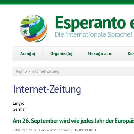
Skip to main content
Esperanto 
Die internationale Sprache!
Aranĝoj
Organizaĵoj
Mesaĝo al ni
Ko
You are here
Hejmo
»
Internet-Zeitung
Internet-Zeitung
Lingvo
German
Am 26. September wird wie jedes Jahr der Europäi
Submitted by
Louis von Wunsc...
on Wed, 2015-09-09 10:01