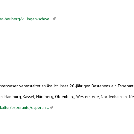
ar-heuberg/villingen-schwe...
(link is external)
erweser veranstaltet anlässlich ihres 20-jährigen Bestehens ein Esperant
n, Hamburg, Kassel, Nürnberg, Oldenburg, Westerstede, Nordenham, treffen 
kultur/esperanto/esperan...
(link is external)