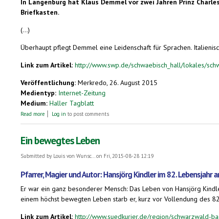
In Langenburg hat Klaus Demmel vor zwei Jahren Prinz Charles 
Briefkasten.
(...)
Überhaupt pflegt Demmel eine Leidenschaft für Sprachen. Italienisch,
Link zum Artikel:
http://www.swp.de/schwaebisch_hall/lokales/sch
Veröffentlichung:
Merkredo, 26. August 2015
Medientyp:
Internet-Zeitung
Medium:
Haller Tagblatt
about Klaus Demmel erhält Post aus dem Buckingham-Palast in London
Read more
Log in
to post comments
Ein bewegtes Leben
Submitted by
Louis von Wunsc...
on Fri, 2015-08-28 12:19
Pfarrer, Magier und Autor: Hansjörg Kindler im 82. Lebensjahr
Er war ein ganz besonderer Mensch: Das Leben von Hansjörg Kindle
einem höchst bewegten Leben starb er, kurz vor Vollendung des 82.
Link zum Artikel:
http://www.suedkurier.de/region/schwarzwald-ba