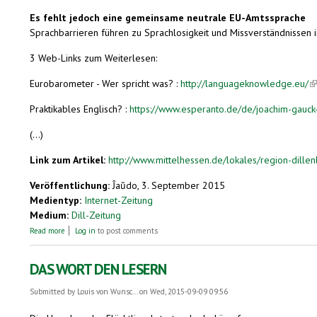
Es fehlt jedoch eine gemeinsame neutrale EU-Amtssprache
Sprachbarrieren führen zu Sprachlosigkeit und Missverständnissen 
3 Web-Links zum Weiterlesen:
Eurobarometer - Wer spricht was? :
http://languageknowledge.eu/
(l
Praktikables Englisch? :
https://www.esperanto.de/de/joachim-gauck
(...)
Link zum Artikel:
http://www.mittelhessen.de/lokales/region-dillen
Veröffentlichung:
Ĵaŭdo, 3. September 2015
Medientyp:
Internet-Zeitung
Medium:
Dill-Zeitung
about Am 26. September wird wie jedes Jahr der Europäische Tag der Spra
Read more
Log in
to post comments
DAS WORT DEN LESERN
Submitted by
Louis von Wunsc...
on Wed, 2015-09-09 09:56