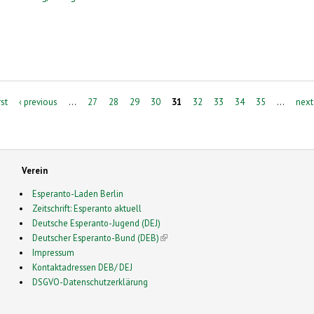
rst
‹ previous
…
27
28
29
30
31
32
33
34
35
…
next
Verein
Esperanto-Laden Berlin
Zeitschrift: Esperanto aktuell
Deutsche Esperanto-Jugend (DEJ)
Deutscher Esperanto-Bund (DEB)
(link is external)
Impressum
Kontaktadressen DEB/ DEJ
DSGVO-Datenschutzerklärung