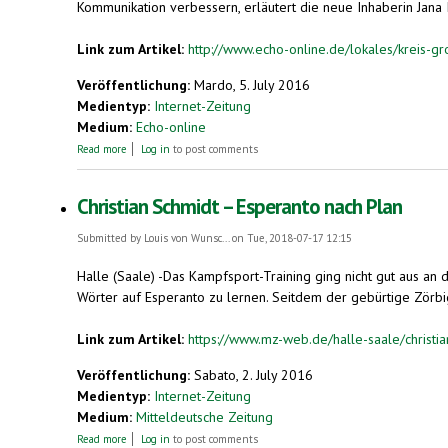
Kommunikation verbessern, erläutert die neue Inhaberin Jana 
Link zum Artikel:
http://www.echo-online.de/lokales/kreis-g
Veröffentlichung:
Mardo, 5. July 2016
Medientyp:
Internet-Zeitung
Medium:
Echo-online
about Geschmack von Basilikum bis Gurke
Read more
Log in
to post comments
Christian Schmidt – Esperanto nach Plan
Submitted by
Louis von Wunsc...
on Tue, 2018-07-17 12:15
Halle (Saale) -Das Kampfsport-Training ging nicht gut aus an 
Wörter auf Esperanto zu lernen. Seitdem der gebürtige Zörbige
Link zum Artikel:
https://www.mz-web.de/halle-saale/christia
Veröffentlichung:
Sabato, 2. July 2016
Medientyp:
Internet-Zeitung
Medium:
Mitteldeutsche Zeitung
about Christian Schmidt – Esperanto nach Plan
Read more
Log in
to post comments