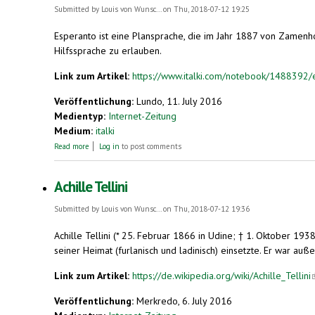
Submitted by
Louis von Wunsc...
on Thu, 2018-07-12 19:25
Esperanto ist eine Plansprache, die im Jahr 1887 von Zamenh
Hilfssprache zu erlauben.
Link zum Artikel:
https://www.italki.com/notebook/1488392
Veröffentlichung:
Lundo, 11. July 2016
Medientyp:
Internet-Zeitung
Medium:
italki
about Esperanto - mehr als eine Hilfssprache?
Read more
Log in
to post comments
Achille Tellini
Submitted by
Louis von Wunsc...
on Thu, 2018-07-12 19:36
Achille Tellini (* 25. Februar 1866 in Udine; † 1. Oktober 19
seiner Heimat (furlanisch und ladinisch) einsetzte. Er war außer
Link zum Artikel:
https://de.wikipedia.org/wiki/Achille_Tellini
(
Veröffentlichung:
Merkredo, 6. July 2016