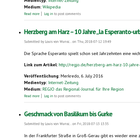
Medientyp:
Internet-Zeitung
Medium:
Wikipedia
about Achille Tellini
Read more
Log in
to post comments
Herzberg am Harz – 10 Jahre „la Esperanto-ur
Submitted by
Louis von Wunsc...
on Thu, 2018-07-12 19:49
Die Sprache Esperanto spielt schon seit Jahrzehnten eine wich
Link zum Artikel:
http://regjo.de/herzberg-am-harz-10-jahr
Veröffentlichung:
Merkredo, 6. July 2016
Medientyp:
Internet-Zeitung
Medium:
REGJO das Regional-Journal für Ihre Region
about Herzberg am Harz – 10 Jahre „la Esperanto-urbo“
Read more
Log in
to post comments
Geschmack von Basilikum bis Gurke
Submitted by
Louis von Wunsc...
on Fri, 2018-07-13 13:35
In der Frankfurter Straße in Groß-Gerau gibt es wieder eine 