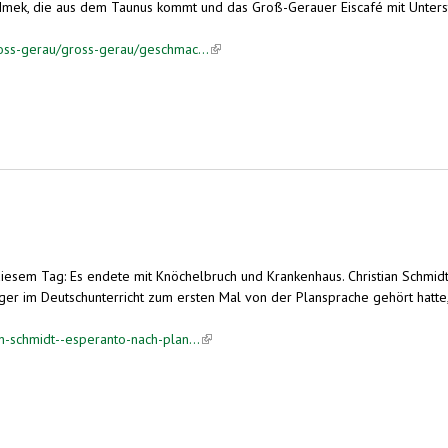
Imek, die aus dem Taunus kommt und das Groß-Gerauer Eiscafé mit Unterstü
ross-gerau/gross-gerau/geschmac...
(link is external)
diesem Tag: Es endete mit Knöchelbruch und Krankenhaus. Christian Schmidt 
r im Deutschunterricht zum ersten Mal von der Plansprache gehört hatte, li
n-schmidt--esperanto-nach-plan...
(link is external)