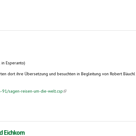
 in Esperanto)
erten dort ihre Übersetzung und besuchten in Begleitung von Robert Bäuchl 
86-91/sagen-reisen-um-die-welt.csp
(link is external)
d Eichkorn