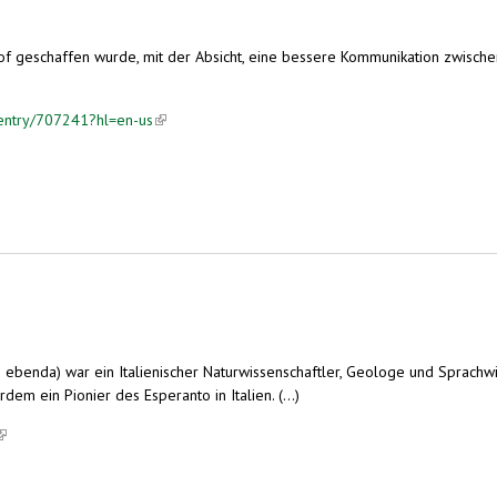
of geschaffen wurde, mit der Absicht, eine bessere Kommunikation zwische
/entry/707241?hl=en-us
(link is external)
38 ebenda) war ein Italienischer Naturwissenschaftler, Geologe und Sprachw
dem ein Pionier des Esperanto in Italien. (...)
link is external)