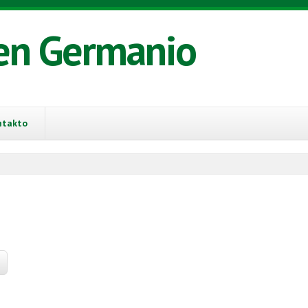
en Germanio
ntakto