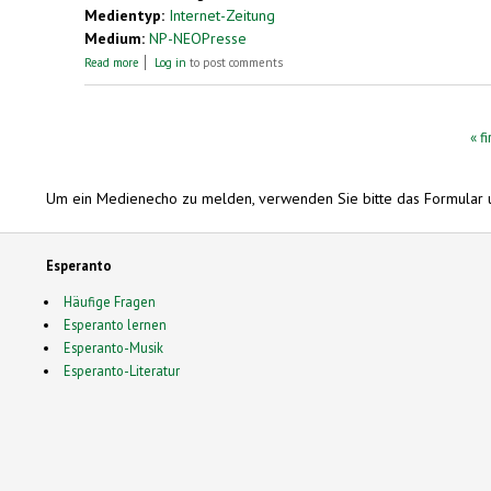
Medientyp:
Internet-Zeitung
Medium:
NP-NEOPresse
about George Soros – Portrait eines Plutokraten
Read more
Log in
to post comments
Pages
« fi
Um ein Medienecho zu melden, verwenden Sie bitte das Formular 
Esperanto
Häufige Fragen
Esperanto lernen
Esperanto-Musik
Esperanto-Literatur