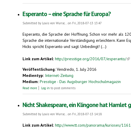
Esperanto – eine Sprache für Europa?
Submitted by
Louis von Wunsc...
on Fri, 2018-07-13 13:47
Esperanto, die Sprache der Hoffnung. Schon vor mehr als 120 
Sprache die internationale Verständigung erleichtern. Kann E
Hicks spricht Esperanto und sagt: Unbedingt! (...)
Link zum Artikel:
http://presstige.org/2016/07/esperanto/
(li
Veröffentlichung:
Vendredo, 1. July 2016
Medientyp:
Internet-Zeitung
Medium:
Presstige - Das Augsburger Hochschulmagazin
about Esperanto – eine Sprache für Europa?
Read more
Log in
to post comments
Nicht Shakespeare, ein Klingone hat Hamlet 
Submitted by
Louis von Wunsc...
on Fri, 2018-07-13 14:18
Link zum Artikel:
http://www.tt.com/panorama/kurioses/11612