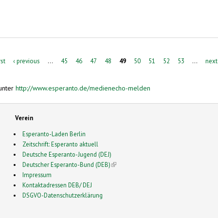
rst
‹ previous
…
45
46
47
48
49
50
51
52
53
…
next
unter
http://www.esperanto.de/medienecho-melden
Verein
Esperanto-Laden Berlin
Zeitschrift: Esperanto aktuell
Deutsche Esperanto-Jugend (DEJ)
Deutscher Esperanto-Bund (DEB)
(link is external)
Impressum
Kontaktadressen DEB/ DEJ
DSGVO-Datenschutzerklärung