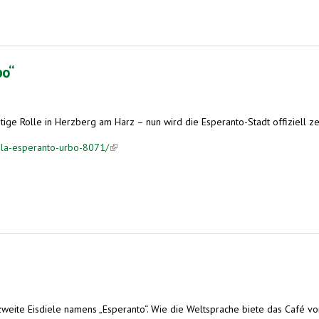
bo“
tige Rolle in Herzberg am Harz – nun wird die Esperanto-Stadt offiziell zeh
e-la-esperanto-urbo-8071/
(link is external)
zweite Eisdiele namens „Esperanto“. Wie die Weltsprache biete das Café vo