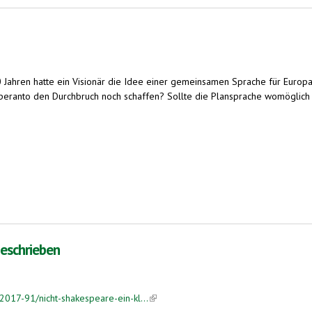
Jahren hatte ein Visionär die Idee einer gemeinsamen Sprache für Europa.
speranto den Durchbruch noch schaffen? Sollte die Plansprache womöglich 
nk is external)
geschrieben
017-91/nicht-shakespeare-ein-kl...
(link is external)