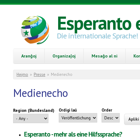
Skip to main content
Esperanto 
Die internationale Sprache!
Aranĝoj
Organizaĵoj
Mesaĝo al ni
Ko
You are here
Hejmo
»
Presse
»
Medienecho
Medienecho
Region (Bundesland)
Ordigi laŭ
Order
Esperanto - mehr als eine Hilfssprache?