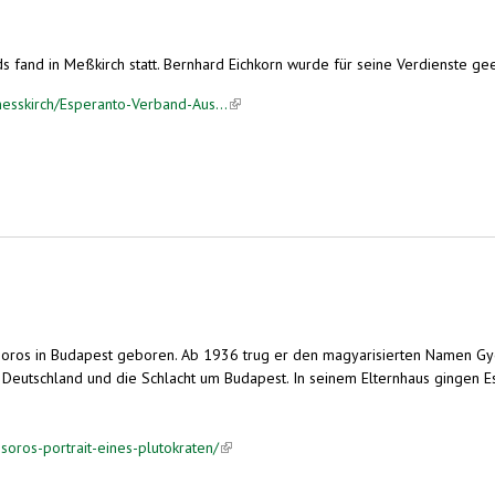
fand in Meßkirch statt. Bernhard Eichkorn wurde für seine Verdienste ge
messkirch/Esperanto-Verband-Aus...
(link is external)
Soros in Budapest geboren. Ab 1936 trug er den magyarisierten Namen Gyö
e Deutschland und die Schlacht um Budapest. In seinem Elternhaus gingen E
oros-portrait-eines-plutokraten/
(link is external)