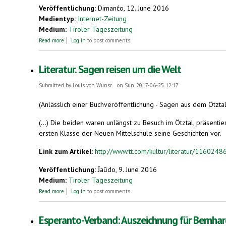
Veröffentlichung:
Dimanĉo, 12. June 2016
Medientyp:
Internet-Zeitung
Medium:
Tiroler Tageszeitung
about Nicht Shakespeare, ein Klingone hat Hamlet geschrieben
Read more
Log in
to post comments
Literatur. Sagen reisen um die Welt
Submitted by
Louis von Wunsc...
on Sun, 2017-06-25 12:17
(Anlässlich einer Buchveröffentlichung - Sagen aus dem Ötztal
(...) Die beiden waren unlängst zu Besuch im Ötztal, präsenti
ersten Klasse der Neuen Mittelschule seine Geschichten vor.
Link zum Artikel:
http://www.tt.com/kultur/literatur/116024
Veröffentlichung:
Ĵaŭdo, 9. June 2016
Medium:
Tiroler Tageszeitung
about Literatur. Sagen reisen um die Welt
Read more
Log in
to post comments
Esperanto-Verband: Auszeichnung für Bernhar