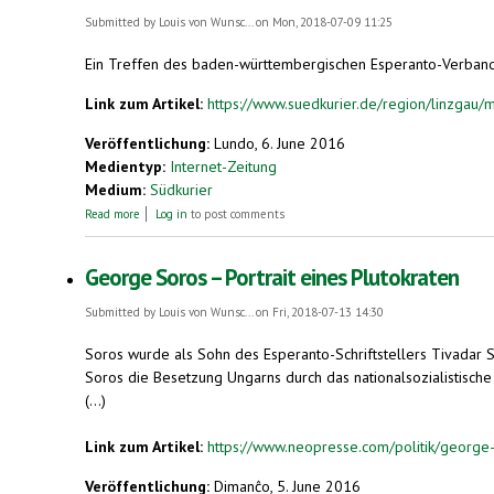
Submitted by
Louis von Wunsc...
on Mon, 2018-07-09 11:25
Ein Treffen des baden-württembergischen Esperanto-Verbands 
Link zum Artikel:
https://www.suedkurier.de/region/linzgau/
Veröffentlichung:
Lundo, 6. June 2016
Medientyp:
Internet-Zeitung
Medium:
Südkurier
about Esperanto-Verband: Auszeichnung für Bernhard Eichkorn
Read more
Log in
to post comments
George Soros – Portrait eines Plutokraten
Submitted by
Louis von Wunsc...
on Fri, 2018-07-13 14:30
Soros wurde als Sohn des Esperanto-Schriftstellers Tivadar 
Soros die Besetzung Ungarns durch das nationalsozialistisch
(...)
Link zum Artikel:
https://www.neopresse.com/politik/george-s
Veröffentlichung:
Dimanĉo, 5. June 2016