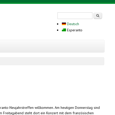
Search form
Serĉi
Deutsch
Esperanto
eranto-Neujahrstreffen willkommen. Am heutigen Donnerstag sind
 Freitagabend steht dort ein Konzert mit dem französischen