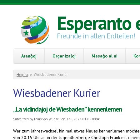
Skip to main content
Esperanto 
Freunde in allen Erdteilen!
Aranĝoj
Organizaĵoj
Mesaĝo al ni
Ko
You are here
Hejmo
»
Wiesbadener Kurier
Wiesbadener Kurier
„La vidindajoj de Wiesbaden” kennenlernen
Submitted by
Louis von Wunsc...
on Thu, 2023-01-05 00:40
Wer zum Jahreswechsel hin mal etwas Neues kennenlernen möchte, i
von 20.15 Uhr an in der Jugendherberge Christoph Frank mit eine