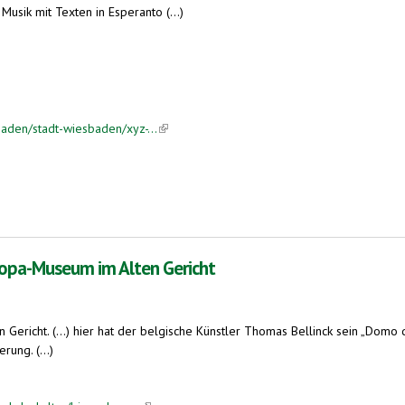
usik mit Texten in Esperanto (...)
aden/stadt-wiesbaden/xyz-...
(link is external)
ropa-Museum im Alten Gericht
richt. (...) hier hat der belgische Künstler Thomas Bellinck sein „Domo de
rung. (...)