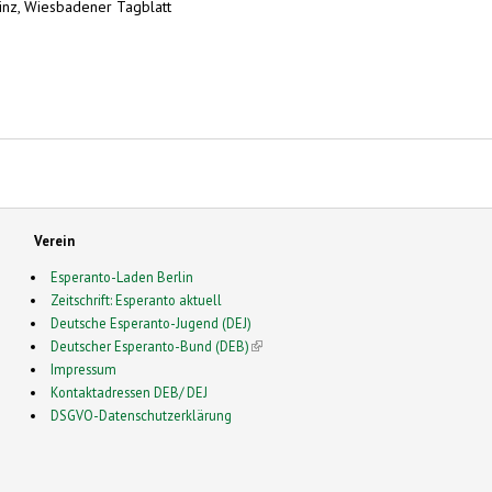
inz, Wiesbadener Tagblatt
us 50 Ländern
Verein
Esperanto-Laden Berlin
Zeitschrift: Esperanto aktuell
Deutsche Esperanto-Jugend (DEJ)
Deutscher Esperanto-Bund (DEB)
(link is external)
Impressum
Kontaktadressen DEB/ DEJ
DSGVO-Datenschutzerklärung