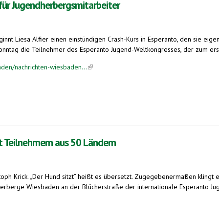
für Jugendherbergsmitarbeiter
innt Liesa Alfier einen einstündigen Crash-Kurs in Esperanto, den sie eige
nntag die Teilnehmer des Esperanto Jugend-Weltkongresses, der zum erste
aden/nachrichten-wiesbaden...
(link is external)
gsmitarbeiter
t Teilnehmern aus 50 Ländern
stoph Krick. „Der Hund sitzt“ heißt es übersetzt. Zugegebenermaßen klingt
ndherberge Wiesbaden an der Blücherstraße der internationale Esperanto Ju