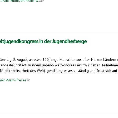
okale-kultur/biennale-w...
(link is external)
Alten Gericht
eltjugendkongress in der Jugendherberge
ntag, 2. August, an etwa 300 junge Menschen aus aller Herren Ländern die
andeshauptstadt zu ihrem Jugend-Weltkongress ein. "Wir haben Teilnehmer a
e Öffentlichkeitsarbeit des Weltjugendkongresses zuständig und freut sich a
hein-Main-Presse
(link is external)
ss in der Jugendherberge