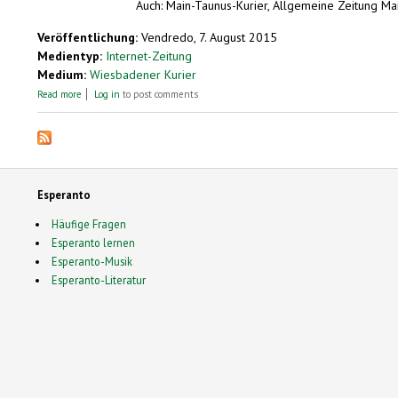
Auch: Main-Taunus-Kurier, Allgemeine Zeitung Ma
Veröffentlichung:
Vendredo, 7. August 2015
Medientyp:
Internet-Zeitung
Medium:
Wiesbadener Kurier
about Esperanto in Wiesbaden: Jugend-Weltkongress mit Teilnehmern a
Read more
Log in
to post comments
Esperanto
Häufige Fragen
Esperanto lernen
Esperanto-Musik
Esperanto-Literatur