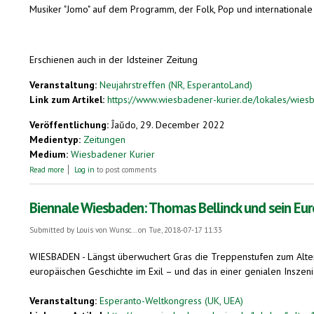
Musiker "Jomo" auf dem Programm, der Folk, Pop und internationale M
Erschienen auch in der Idsteiner Zeitung
Veranstaltung:
Neujahrstreffen (NR, EsperantoLand)
Link zum Artikel:
https://www.wiesbadener-kurier.de/lokales/wiesb
Veröffentlichung:
Ĵaŭdo, 29. December 2022
Medientyp:
Zeitungen
Medium:
Wiesbadener Kurier
about „La vidindajoj de Wiesbaden” kennenlernen
Read more
Log in
to post comments
Biennale Wiesbaden: Thomas Bellinck und sein Eu
Submitted by
Louis von Wunsc...
on Tue, 2018-07-17 11:33
WIESBADEN - Längst überwuchert Gras die Treppenstufen zum Alten Ge
europäischen Geschichte im Exil – und das in einer genialen Inszenie
Veranstaltung:
Esperanto-Weltkongress (UK, UEA)