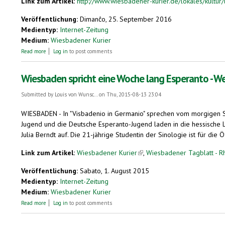
Link zum Artikel:
http://www.wiesbadener-kurier.de/lokales/kultur/l
Veröffentlichung:
Dimanĉo, 25. September 2016
Medientyp:
Internet-Zeitung
Medium:
Wiesbadener Kurier
about Biennale Wiesbaden: Thomas Bellinck und sein Europa-Museum im 
Read more
Log in
to post comments
Wiesbaden spricht eine Woche lang Esperanto - W
Submitted by
Louis von Wunsc...
on Thu, 2015-08-13 23:04
WIESBADEN - In "Visbadenio in Germanio" sprechen vom morgigen Son
Jugend und die Deutsche Esperanto-Jugend laden in die hessische L
Julia Berndt auf. Die 21-jährige Studentin der Sinologie ist für di
Link zum Artikel:
Wiesbadener Kurier
(link is external)
,
Wiesbadener Tagblatt - R
Veröffentlichung:
Sabato, 1. August 2015
Medientyp:
Internet-Zeitung
Medium:
Wiesbadener Kurier
about Wiesbaden spricht eine Woche lang Esperanto - Weltjugendkongre
Read more
Log in
to post comments