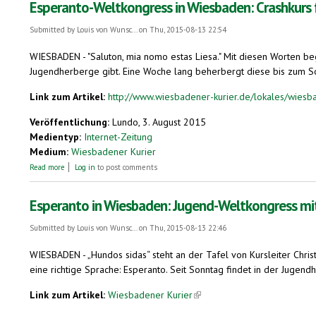
Esperanto-Weltkongress in Wiesbaden: Crashkurs 
Submitted by
Louis von Wunsc...
on Thu, 2015-08-13 22:54
WIESBADEN - "Saluton, mia nomo estas Liesa." Mit diesen Worten beg
Jugendherberge gibt. Eine Woche lang beherbergt diese bis zum So
Link zum Artikel:
http://www.wiesbadener-kurier.de/lokales/wiesb
Veröffentlichung:
Lundo, 3. August 2015
Medientyp:
Internet-Zeitung
Medium:
Wiesbadener Kurier
about Esperanto-Weltkongress in Wiesbaden: Crashkurs für Jugendherber
Read more
Log in
to post comments
Esperanto in Wiesbaden: Jugend-Weltkongress mi
Submitted by
Louis von Wunsc...
on Thu, 2015-08-13 22:46
WIESBADEN - „Hundos sidas“ steht an der Tafel von Kursleiter Chri
eine richtige Sprache: Esperanto. Seit Sonntag findet in der Juge
Link zum Artikel:
Wiesbadener Kurier
(link is external)