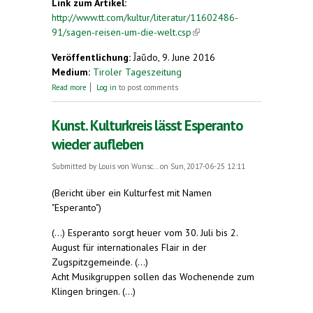
Link zum Artikel:
http://www.tt.com/kultur/literatur/11602486-
91/sagen-reisen-um-die-welt.csp
(link is external)
Veröffentlichung:
Ĵaŭdo, 9. June 2016
Medium:
Tiroler Tageszeitung
about Literatur. Sagen reisen um die Welt
Read more
Log in
to post comments
Kunst. Kulturkreis lässt Esperanto
wieder aufleben
Submitted by
Louis von Wunsc...
on Sun, 2017-06-25 12:11
(Bericht über ein Kulturfest mit Namen
"Esperanto")
(...) Esperanto sorgt heuer vom 30. Juli bis 2.
August für internationales Flair in der
Zugspitzgemeinde. (...)
Acht Musikgruppen sollen das Wochenende zum
Klingen bringen. (...)