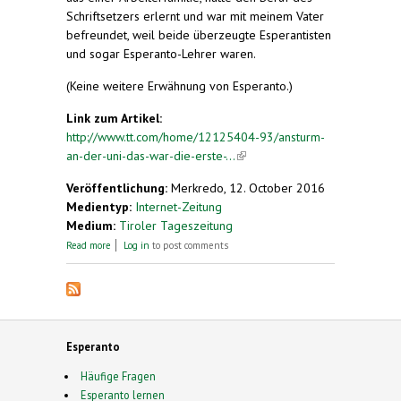
Schriftsetzers erlernt und war mit meinem Vater
befreundet, weil beide überzeugte Esperantisten
und sogar Esperanto-Lehrer waren.
(Keine weitere Erwähnung von Esperanto.)
Link zum Artikel:
http://www.tt.com/home/12125404-93/ansturm-
an-der-uni-das-war-die-erste-...
(link is external)
Veröffentlichung:
Merkredo, 12. October 2016
Medientyp:
Internet-Zeitung
Medium:
Tiroler Tageszeitung
about Uni Innsbruck. Ansturm an der Uni: Das war
Read more
Log in
to post comments
die erste Vorlesung von Heinz Fischer
Esperanto
Häufige Fragen
Esperanto lernen