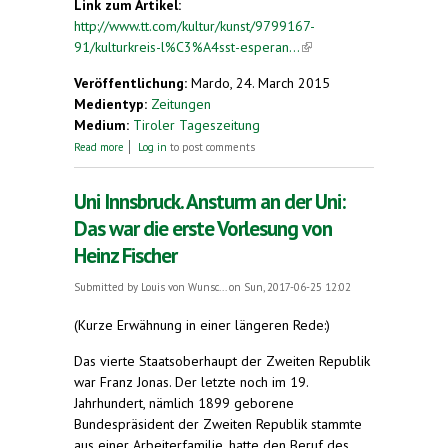
Link zum Artikel:
http://www.tt.com/kultur/kunst/9799167-
91/kulturkreis-l%C3%A4sst-esperan...
(link is
external)
Veröffentlichung:
Mardo, 24. March 2015
Medientyp:
Zeitungen
Medium:
Tiroler Tageszeitung
about Kunst. Kulturkreis lässt Esperanto wieder
Read more
Log in
to post comments
aufleben
Uni Innsbruck. Ansturm an der Uni:
Das war die erste Vorlesung von
Heinz Fischer
Submitted by
Louis von Wunsc...
on Sun, 2017-06-25 12:02
(Kurze Erwähnung in einer längeren Rede:)
Das vierte Staatsoberhaupt der Zweiten Republik
war Franz Jonas. Der letzte noch im 19.
Jahrhundert, nämlich 1899 geborene
Bundespräsident der Zweiten Republik stammte
aus einer Arbeiterfamilie, hatte den Beruf des