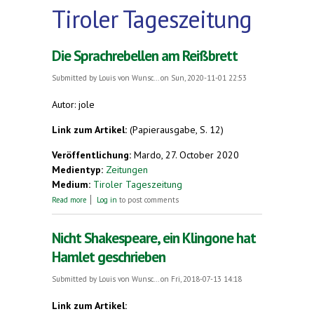
Tiroler Tageszeitung
Die Sprachrebellen am Reißbrett
Submitted by
Louis von Wunsc...
on Sun, 2020-11-01 22:53
Autor: jole
Link zum Artikel:
(Papierausgabe, S. 12)
Veröffentlichung:
Mardo, 27. October 2020
Medientyp:
Zeitungen
Medium:
Tiroler Tageszeitung
about Die Sprachrebellen am Reißbrett
Read more
Log in
to post comments
Nicht Shakespeare, ein Klingone hat
Hamlet geschrieben
Submitted by
Louis von Wunsc...
on Fri, 2018-07-13 14:18
Link zum Artikel: