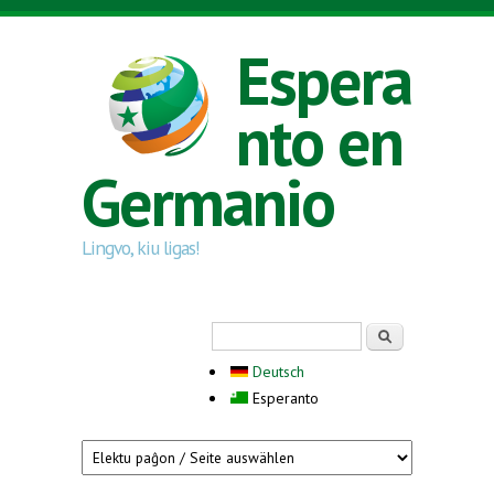
Skip to main content
Espera
nto en
Germanio
Lingvo, kiu ligas!
Search form
Serĉi
Deutsch
Esperanto