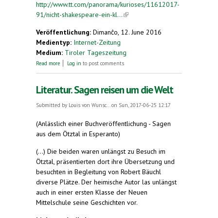
http://www.tt.com/panorama/kurioses/11612017-
91/nicht-shakespeare-ein-kl...
(link is external)
Veröffentlichung:
Dimanĉo, 12. June 2016
Medientyp:
Internet-Zeitung
Medium:
Tiroler Tageszeitung
about Nicht Shakespeare, ein Klingone hat Hamlet
Read more
Log in
to post comments
geschrieben
Literatur. Sagen reisen um die Welt
Submitted by
Louis von Wunsc...
on Sun, 2017-06-25 12:17
(Anlässlich einer Buchveröffentlichung - Sagen
aus dem Ötztal in Esperanto)
(...) Die beiden waren unlängst zu Besuch im
Ötztal, präsentierten dort ihre Übersetzung und
besuchten in Begleitung von Robert Bäuchl
diverse Plätze. Der heimische Autor las unlängst
auch in einer ersten Klasse der Neuen
Mittelschule seine Geschichten vor.