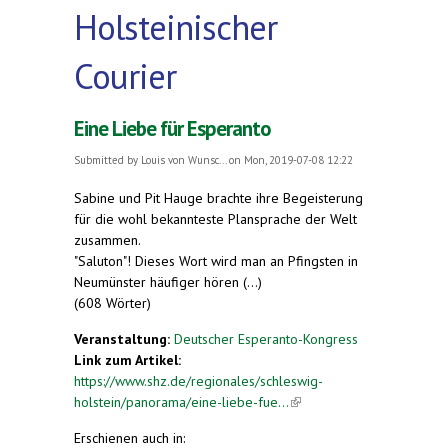
Holsteinischer
Courier
Eine Liebe für Esperanto
Submitted by
Louis von Wunsc...
on Mon, 2019-07-08 12:22
Sabine und Pit Hauge brachte ihre Begeisterung
für die wohl bekannteste Plansprache der Welt
zusammen.
"Saluton"! Dieses Wort wird man an Pfingsten in
Neumünster häufiger hören (...)
(608 Wörter)
Veranstaltung:
Deutscher Esperanto-Kongress
Link zum Artikel:
https://www.shz.de/regionales/schleswig-
holstein/panorama/eine-liebe-fue...
(link is
external)
Erschienen auch in: