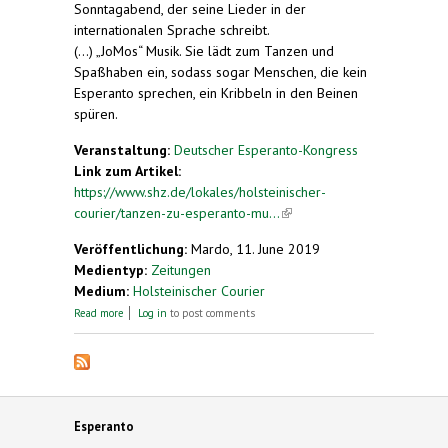
Sonntagabend, der seine Lieder in der
internationalen Sprache schreibt.
(...) „JoMos“ Musik. Sie lädt zum Tanzen und
Spaßhaben ein, sodass sogar Menschen, die kein
Esperanto sprechen, ein Kribbeln in den Beinen
spüren.
Veranstaltung:
Deutscher Esperanto-Kongress
Link zum Artikel:
https://www.shz.de/lokales/holsteinischer-
courier/tanzen-zu-esperanto-mu...
(link is
external)
Veröffentlichung:
Mardo, 11. June 2019
Medientyp:
Zeitungen
Medium:
Holsteinischer Courier
about Kongress zur Plansprache in Neumünster:
Read more
Log in
to post comments
Tanzen zu Esperanto-Musik
Esperanto