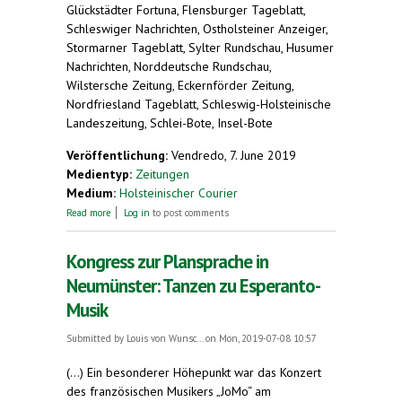
Glückstädter Fortuna, Flensburger Tageblatt,
Schleswiger Nachrichten, Ostholsteiner Anzeiger,
Stormarner Tageblatt, Sylter Rundschau, Husumer
Nachrichten, Norddeutsche Rundschau,
Wilstersche Zeitung, Eckernförder Zeitung,
Nordfriesland Tageblatt, Schleswig-Holsteinische
Landeszeitung, Schlei-Bote, Insel-Bote
Veröffentlichung:
Vendredo, 7. June 2019
Medientyp:
Zeitungen
Medium:
Holsteinischer Courier
about Eine Liebe für Esperanto
Read more
Log in
to post comments
Kongress zur Plansprache in
Neumünster: Tanzen zu Esperanto-
Musik
Submitted by
Louis von Wunsc...
on Mon, 2019-07-08 10:57
(...) Ein besonderer Höhepunkt war das Konzert
des französischen Musikers „JoMo“ am