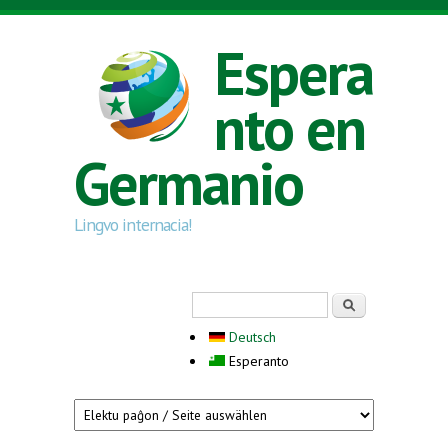
Skip to main content
Espera
nto en
Germanio
Lingvo internacia!
Search form
Serĉi
Deutsch
Esperanto