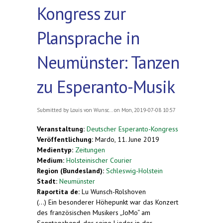
Kongress zur
Plansprache in
Neumünster: Tanzen
zu Esperanto-Musik
Submitted by
Louis von Wunsc...
on Mon, 2019-07-08 10:57
Veranstaltung:
Deutscher Esperanto-Kongress
Veröffentlichung:
Mardo, 11. June 2019
Medientyp:
Zeitungen
Medium:
Holsteinischer Courier
Region (Bundesland):
Schleswig-Holstein
Stadt:
Neumünster
Raportita de:
Lu Wunsch-Rolshoven
(...) Ein besonderer Höhepunkt war das Konzert
des französischen Musikers „JoMo“ am
Sonntagabend, der seine Lieder in der