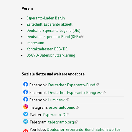
Verein
Esperanto-Laden Berlin
Zeitschrift: Esperanto aktuell
Deutsche Esperanto-Jugend (DEJ)
Deutscher Esperanto-Bund (DEB)
(link is external)
Impressum
Kontaktadressen DEB/ DEJ
DSGVO-Datenschutzerklärung
Soziale Netze und weitere Angebote
Facebook:
Deutscher Esperanto-Bund
(link is
external)
Facebook:
Deutscher Esperanto-Kongress
(link is
external)
Facebook:
Luminesk'
(link is external)
Instagram:
esperantobund
(link is external)
Twitter:
Esperanto_D
(link is external)
Telegram:
telegramo.org
(link is external)
YouTube:
Deutscher Esperanto-Bund: Sehenswertes