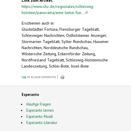
Link zum Artikel:
https://www.shz.de/regionales/schleswig-
holstein/panorama/eine-liebe-fue...
(link is
external)
Erschienen auch in:
Glückstädter Fortuna, Flensburger Tageblatt,
Schleswiger Nachrichten, Ostholsteiner Anzeiger,
Stormarner Tageblatt, Sylter Rundschau, Husumer
Nachrichten, Norddeutsche Rundschau,
Wilstersche Zeitung, Eckernförder Zeitung,
Nordfriesland Tageblatt, Schleswig-Holsteinische
Landeszeitung, Schlei-Bote, Insel-Bote
Log in
to post comments
Esperanto
Häufige Fragen
Esperanto lernen
Esperanto-Musik
Esperanto-Literatur