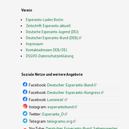
Verein
Esperanto-Laden Berlin
Zeitschrift: Esperanto aktuell
Deutsche Esperanto-Jugend (DEJ)
Deutscher Esperanto-Bund (DEB)
(link is external)
Impressum
Kontaktadressen DEB/ DEJ
DSGVO-Datenschutzerklärung
Soziale Netze und weitere Angebote
Facebook:
Deutscher Esperanto-Bund
(link is
external)
Facebook:
Deutscher Esperanto-Kongress
(link is
external)
Facebook:
Luminesk'
(link is external)
Instagram:
esperantobund
(link is external)
Twitter:
Esperanto_D
(link is external)
Telegram:
telegramo.org
(link is external)
YouTube:
Deutscher Esperanto-Bund: Sehenswertes