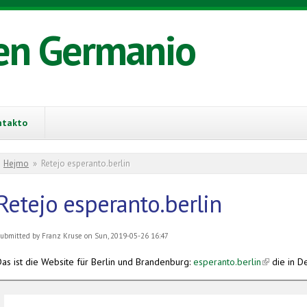
en Germanio
ntakto
You are here
Hejmo
»
Retejo esperanto.berlin
Retejo esperanto.berlin
ubmitted by
Franz Kruse
on Sun, 2019-05-26 16:47
Das ist die Website für Berlin und Brandenburg:
esperanto.berlin
(link is ext
die in D