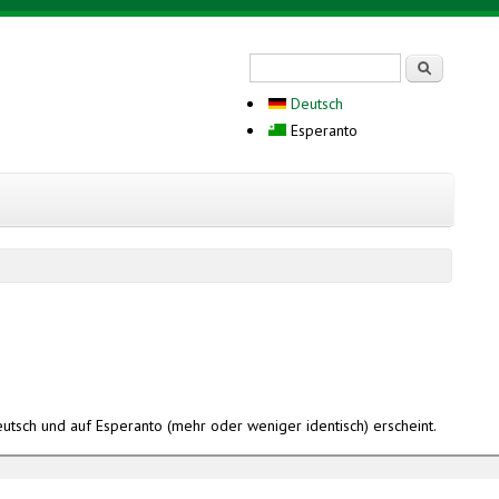
Search form
Serĉi
Deutsch
Esperanto
ernal)
eutsch und auf Esperanto (mehr oder weniger identisch) erscheint.