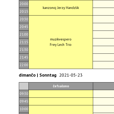
20:00
kanzonoj Jerzy Handzlik
20:15
20:30
20:45
21:00
muzikvespero
21:15
Frey Lech Trio
21:30
21:45
22:00
dimanĉo | Sonntag
2021-05-23
ĉefsalono
09:30
09:45
10:00