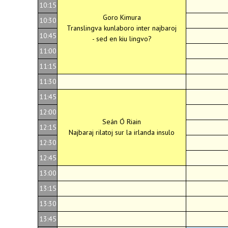
10:15
Goro Kimura
10:30
Translingva kunlaboro inter najbaroj
10:45
- sed en kiu lingvo?
11:00
11:15
11:30
11:45
12:00
Seán Ó Riain
12:15
Najbaraj rilatoj sur la irlanda insulo
12:30
12:45
13:00
13:15
13:30
13:45