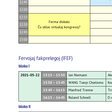
11:45
12:00
12:15
Ferma diskuto
12:30
Ĉu utilas virtualaj kongresoj?
12:45
13:00
Fervojaj fakprelegoj (IFEF)
bloko I
2021-05-22
15:15 – 15:30
Jan Niemann
Ak
15:30 – 15:45
WANG Tianyi Chielismo
Ko
15:45 – 16:15
Manfred Trenne
Tr
16:15 – 16:45
Roland Schnell
D-
bloko II