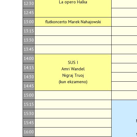
La opero Halka
12:30
12:45
13:00
flutkoncerto Marek Nahajowski
13:15
13:30
13:45
14:00
SUS I
14:15
Amri Wandel
Nigraj Truoj
14:30
(kun ekzameno)
14:45
15:00
15:15
15:30
15:45
16:00