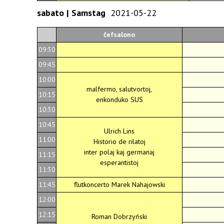
sabato | Samstag
2021-05-22
ĉefsalono
09:30
09:45
10:00
malfermo, salutvortoj,
10:15
enkonduko SUS
10:30
10:45
Ulrich Lins
11:00
Historio de rilatoj
inter polaj kaj germanaj
11:15
esperantistoj
11:30
11:45
flutkoncerto Marek Nahajowski
12:00
12:15
Roman Dobrzyński