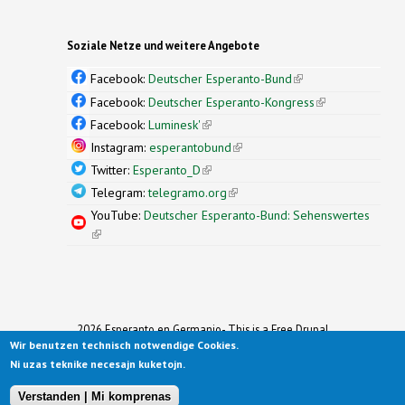
Soziale Netze und weitere Angebote
Facebook:
Deutscher Esperanto-Bund
(link is
external)
Facebook:
Deutscher Esperanto-Kongress
(link is
external)
Facebook:
Luminesk'
(link is external)
Instagram:
esperantobund
(link is external)
Twitter:
Esperanto_D
(link is external)
Telegram:
telegramo.org
(link is external)
YouTube:
Deutscher Esperanto-Bund: Sehenswertes
(link is external)
2026 Esperanto en Germanio- This is a Free Drupal
Wir benutzen technisch notwendige Cookies.
Theme
Ported to Drupal for the Open Source Community by
Ni uzas teknike necesajn kuketojn.
Drupalizing
(link is external)
, a Project of
More than (just) Themes
(link is
.
Original design by
Simple Themes
.
(link is
external)
Verstanden | Mi komprenas