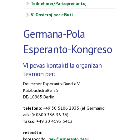
Teilnehmer/Partoprenantoj
∇ Dosieroj por elŝuti
Germana-Pola
Esperanto-Kongreso
Vi povas kontakti la organizan
teamon per:
Deutscher Esperanto-Bund e.V.
Katzbachstraße 25
DE-10965 Berlin
telefono:
+49 30 5106 2935 (el Germanio
ankaŭ: 0800 336 36 36)
fakso:
+49 30 4193 5413
retpoŝto:
korespondoj:
gek@esperanto.de
(link sends e-