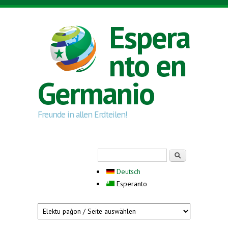
Skip to main content
Espera
nto en
Germanio
Freunde in allen Erdteilen!
Search form
Serĉi
Deutsch
Esperanto