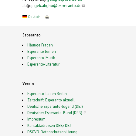
aliĝoj:
gek.aligho@esperanto.de
(link sends e-
mail)
mail)
Deutsch
Esperanto
Häufige Fragen
Esperanto lernen
Esperanto-Musik
Esperanto-Literatur
Verein
Esperanto-Laden Berlin
Zeitschrift: Esperanto aktuell
Deutsche Esperanto-Jugend (DEJ)
Deutscher Esperanto-Bund (DEB)
(link is external)
Impressum
Kontaktadressen DEB/ DEJ
DSGVO-Datenschutzerklärung