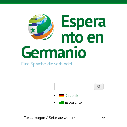
Skip to main content
Espera
nto en
Germanio
Eine Sprache, die verbindet!
Search form
Serĉi
Deutsch
Esperanto