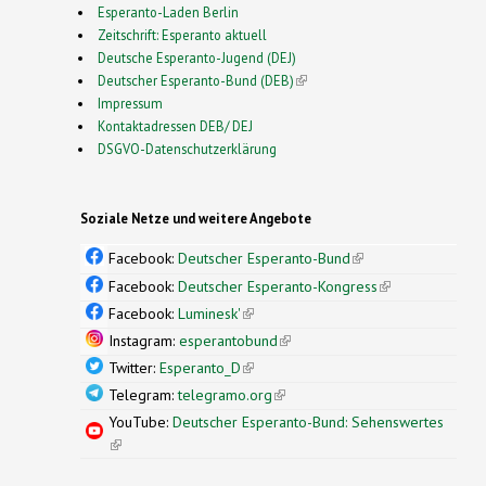
Esperanto-Laden Berlin
Zeitschrift: Esperanto aktuell
Deutsche Esperanto-Jugend (DEJ)
Deutscher Esperanto-Bund (DEB)
(link is external)
Impressum
Kontaktadressen DEB/ DEJ
DSGVO-Datenschutzerklärung
Soziale Netze und weitere Angebote
Facebook:
Deutscher Esperanto-Bund
(link is
external)
Facebook:
Deutscher Esperanto-Kongress
(link is
external)
Facebook:
Luminesk'
(link is external)
Instagram:
esperantobund
(link is external)
Twitter:
Esperanto_D
(link is external)
Telegram:
telegramo.org
(link is external)
YouTube:
Deutscher Esperanto-Bund: Sehenswertes
(link is external)