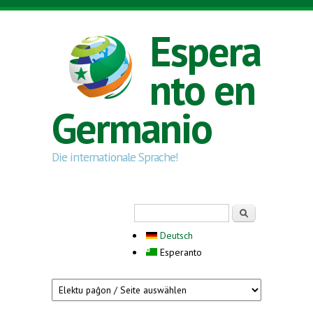
Skip to main content
Espera
nto en
Germanio
Die internationale Sprache!
Search form
Serĉi
Deutsch
Esperanto