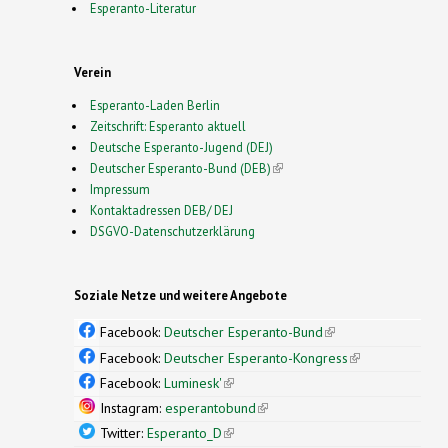
Esperanto-Literatur
Verein
Esperanto-Laden Berlin
Zeitschrift: Esperanto aktuell
Deutsche Esperanto-Jugend (DEJ)
Deutscher Esperanto-Bund (DEB)
(link is external)
Impressum
Kontaktadressen DEB/ DEJ
DSGVO-Datenschutzerklärung
Soziale Netze und weitere Angebote
Facebook:
Deutscher Esperanto-Bund
(link is
external)
Facebook:
Deutscher Esperanto-Kongress
(link is
external)
Facebook:
Luminesk'
(link is external)
Instagram:
esperantobund
(link is external)
Twitter:
Esperanto_D
(link is external)