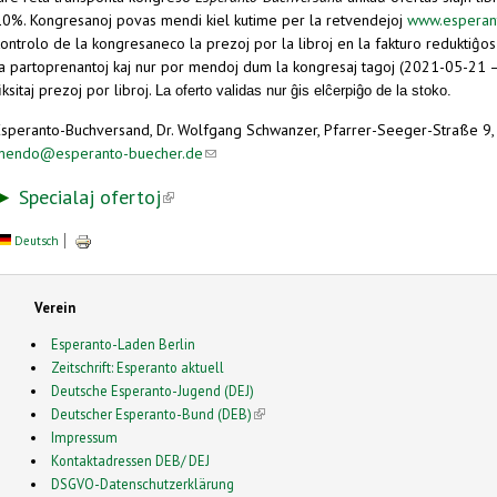
10%. Kongresanoj povas mendi kiel kutime per la retvendejoj
www.esperan
ontrolo de la kongresaneco la prezoj por la libroj en la fakturo reduktiĝos
la partoprenantoj kaj nur por mendoj dum la kongresaj tagoj (2021-05-21 –
iksitaj prezoj por libroj.
La oferto validas nur ĝis elĉerpiĝo de la stoko.
Esperanto-Buchversand, Dr. Wolfgang Schwanzer, Pfarrer-Seeger-Straße 9
mendo@esperanto-buecher.de
(link sends e-mail)
►
Specialaj ofertoj
(link is external)
Deutsch
Verein
Esperanto-Laden Berlin
Zeitschrift: Esperanto aktuell
Deutsche Esperanto-Jugend (DEJ)
Deutscher Esperanto-Bund (DEB)
(link is external)
Impressum
Kontaktadressen DEB/ DEJ
DSGVO-Datenschutzerklärung