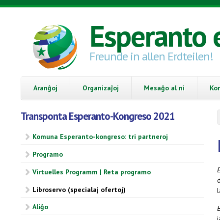
Skip to main content
Esperanto 
Freunde in allen Erdteilen!
Aranĝoj
Organizaĵoj
Mesaĝo al ni
Ko
Transponta Esperanto-Kongreso 2021
Komuna Esperanto-kongreso: tri partneroj
Programo
Virtuelles Programm | Reta programo
d
Libroservo (specialaj ofertoj)
l
Aliĝo