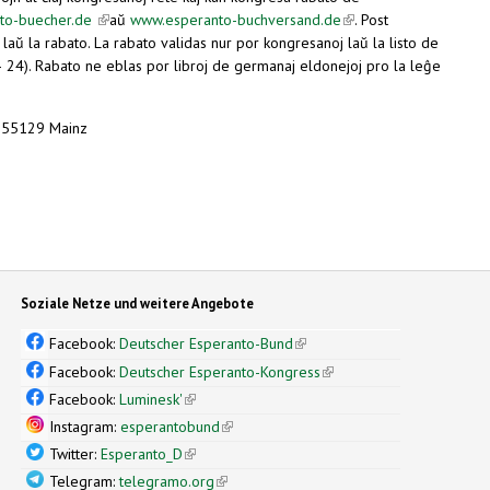
to-buecher.de
(link is external)
aŭ
www.esperanto-buchversand.de
(link is external)
. Post
 laŭ la rabato. La rabato validas nur por kongresanoj laŭ la listo de
 24). Rabato ne eblas por libroj de germanaj eldonejoj pro la leĝe
, 55129 Mainz
Soziale Netze und weitere Angebote
Facebook:
Deutscher Esperanto-Bund
(link is external)
Facebook:
Deutscher Esperanto-Kongress
(link is external)
Facebook:
Luminesk'
(link is external)
Instagram:
esperantobund
(link is external)
Twitter:
Esperanto_D
(link is external)
Telegram:
telegramo.org
(link is external)