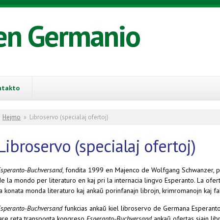
en Germanio
ntakto
You are here
Hejmo
»
Libroservo (specialaj ofertoj)
Libroservo (specialaj ofertoj)
Esperanto-Buchversand
, fondita 1999 en Majenco de Wolfgang Schwanzer, pro
e la mondo per literaturo en kaj pri la internacia lingvo Esperanto. La ofert
a konata monda literaturo kaj ankaŭ porinfanajn librojn, krimromanojn kaj fak
Esperanto-Buchversand
funkcias ankaŭ kiel libroservo de Germana Esperanto-
jare reta transponta kongreso
Esperanto-Buchversand
ankaŭ ofertas siajn lib