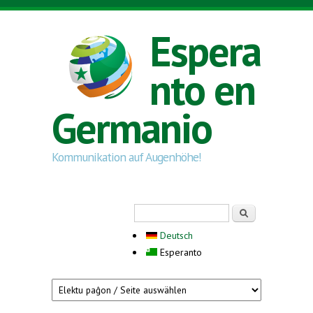
Skip to main content
Espera
nto en
Germanio
Kommunikation auf Augenhöhe!
Search form
Serĉi
Deutsch
Esperanto