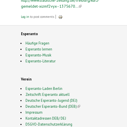
http://www.badische-zeitung.de/freiburg/kurz-
gemeldet-xizmf2vyx--1375670...
(link is external)
Log in
to post comments
Esperanto
Häufige Fragen
Esperanto lernen
Esperanto-Musik
Esperanto-Literatur
Verein
Esperanto-Laden Berlin
Zeitschrift: Esperanto aktuell
Deutsche Esperanto-Jugend (DEJ)
Deutscher Esperanto-Bund (DEB)
(link is external)
Impressum
Kontaktadressen DEB/ DEJ
DSGVO-Datenschutzerklärung