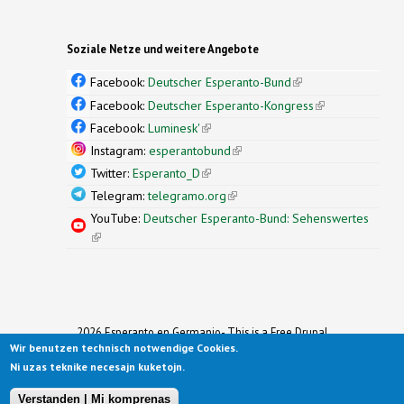
Soziale Netze und weitere Angebote
Facebook:
Deutscher Esperanto-Bund
(link is
external)
Facebook:
Deutscher Esperanto-Kongress
(link is
external)
Facebook:
Luminesk'
(link is external)
Instagram:
esperantobund
(link is external)
Twitter:
Esperanto_D
(link is external)
Telegram:
telegramo.org
(link is external)
YouTube:
Deutscher Esperanto-Bund: Sehenswertes
(link is external)
2026 Esperanto en Germanio- This is a Free Drupal
Wir benutzen technisch notwendige Cookies.
Theme
Ported to Drupal for the Open Source Community by
Ni uzas teknike necesajn kuketojn.
Drupalizing
(link is external)
, a Project of
More than (just) Themes
(link is
.
Original design by
Simple Themes
.
(link is
external)
Verstanden | Mi komprenas