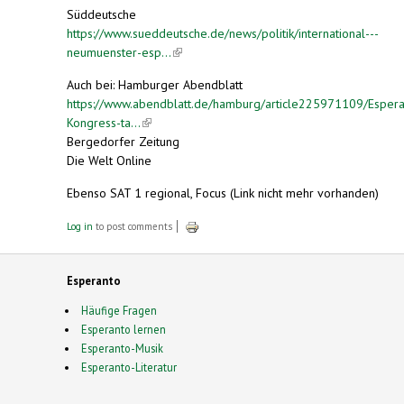
Süddeutsche
https://www.sueddeutsche.de/news/politik/international---
neumuenster-esp...
(link is external)
Auch bei: Hamburger Abendblatt
https://www.abendblatt.de/hamburg/article225971109/Espera
Kongress-ta...
(link is external)
Bergedorfer Zeitung
Die Welt Online
Ebenso SAT 1 regional, Focus (Link nicht mehr vorhanden)
Log in
to post comments
Esperanto
Häufige Fragen
Esperanto lernen
Esperanto-Musik
Esperanto-Literatur