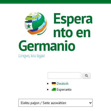
Skip to main content
Espera
nto en
Germanio
Lingvo, kiu ligas!
Search form
Serĉi
Deutsch
Esperanto