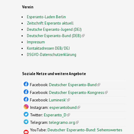
Verein
Esperanto-Laden Berlin
Zeitschrift: Esperanto aktuell
Deutsche Esperanto-Jugend (DEJ)
Deutscher Esperanto-Bund (DEB)
(link is external)
Impressum
Kontaktadressen DEB/ DEJ
DSGVO-Datenschutzerklärung
Soziale Netze und weitere Angebote
Facebook:
Deutscher Esperanto-Bund
(link is
external)
Facebook:
Deutscher Esperanto-Kongress
(link is
external)
Facebook:
Luminesk'
(link is external)
Instagram:
esperantobund
(link is external)
Twitter:
Esperanto_D
(link is external)
Telegram:
telegramo.org
(link is external)
YouTube:
Deutscher Esperanto-Bund: Sehenswertes