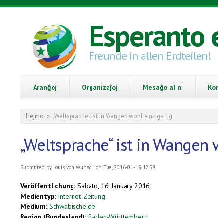
Skip to main content
Esperanto 
Freunde in allen Erdteilen!
Aranĝoj
Organizaĵoj
Mesaĝo al ni
Ko
You are here
Hejmo
»
„Weltsprache“ ist in Wangen wohl einzigartig
„Weltsprache“ ist in Wangen 
Submitted by
Louis von Wunsc...
on Tue, 2016-01-19 12:58
Veröffentlichung:
Sabato, 16. January 2016
Medientyp:
Internet-Zeitung
Medium:
Schwäbische.de
Region (Bundesland):
Baden-Württemberg