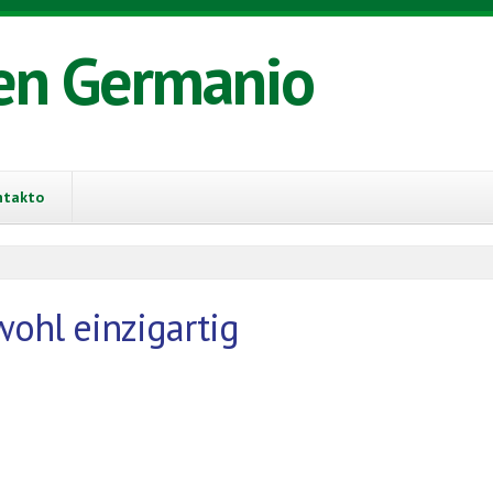
en Germanio
ntakto
wohl einzigartig