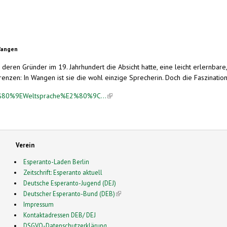
 Wangen
deren Gründer im 19. Jahrhundert die Absicht hatte, eine leicht erlernbare
enzen: In Wangen ist sie die wohl einzige Sprecherin. Doch die Faszination
%E2%80%9EWeltsprache%E2%80%9C...
(link is external)
Verein
Esperanto-Laden Berlin
Zeitschrift: Esperanto aktuell
Deutsche Esperanto-Jugend (DEJ)
Deutscher Esperanto-Bund (DEB)
(link is external)
Impressum
Kontaktadressen DEB/ DEJ
DSGVO-Datenschutzerklärung