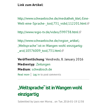
Link zum Artikel:
http://www.schwaebische.de/mediathek_titel,-Eine-
Welt-eine-Sprache-_toid,731_vidid,112201.html
(link is
external)
http://www.regio-tv.de/video/399738.html
(link is
external)
http://www.schwaebische.de/region_artikel,-
„Weltsprache“-ist-in-Wangen-wohl-einzigartig-
_arid,10376009_toid,731.html
(link is external)
Veröffentlichung:
Vendredo, 8. January 2016
Medientyp:
Zeitungen
Medium:
schwäbisch.de
about Eine Welt, eine Sprache
Read more
Log in
to post comments
„Weltsprache“ ist in Wangen wohl
einzigartig
Submitted by
Louis von Wunsc...
on Tue, 2016-01-19 12:58