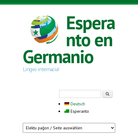
Skip to main content
Espera
nto en
Germanio
Lingvo internacia!
Search form
Serĉi
Deutsch
Esperanto