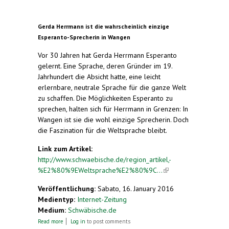
Gerda Herrmann ist die wahrscheinlich einzige
Esperanto-Sprecherin in Wangen
Vor 30 Jahren hat Gerda Herrmann Esperanto
gelernt. Eine Sprache, deren Gründer im 19.
Jahrhundert die Absicht hatte, eine leicht
erlernbare, neutrale Sprache für die ganze Welt
zu schaffen. Die Möglichkeiten Esperanto zu
sprechen, halten sich für Herrmann in Grenzen: In
Wangen ist sie die wohl einzige Sprecherin. Doch
die Faszination für die Weltsprache bleibt.
Link zum Artikel:
http://www.schwaebische.de/region_artikel,-
%E2%80%9EWeltsprache%E2%80%9C...
(link is
external)
Veröffentlichung:
Sabato, 16. January 2016
Medientyp:
Internet-Zeitung
Medium:
Schwäbische.de
about „Weltsprache“ ist in Wangen wohl einzigartig
Read more
Log in
to post comments