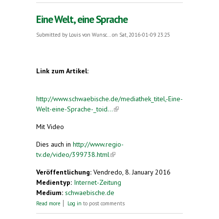
Eine Welt, eine Sprache
Submitted by
Louis von Wunsc...
on Sat, 2016-01-09 23:25
Link zum Artikel:
http://www.schwaebische.de/mediathek_titel,-Eine-
Welt-eine-Sprache-_toid...
(link is external)
Mit Video
Dies auch in
http://www.regio-
tv.de/video/399738.html
(link is external)
Veröffentlichung:
Vendredo, 8. January 2016
Medientyp:
Internet-Zeitung
Medium:
schwaebische.de
about Eine Welt, eine Sprache
Read more
Log in
to post comments