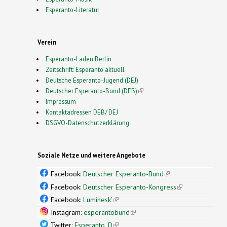
Esperanto-Literatur
Verein
Esperanto-Laden Berlin
Zeitschrift: Esperanto aktuell
Deutsche Esperanto-Jugend (DEJ)
Deutscher Esperanto-Bund (DEB)
(link is external)
Impressum
Kontaktadressen DEB/ DEJ
DSGVO-Datenschutzerklärung
Soziale Netze und weitere Angebote
Facebook:
Deutscher Esperanto-Bund
(link is
external)
Facebook:
Deutscher Esperanto-Kongress
(link is
external)
Facebook:
Luminesk'
(link is external)
Instagram:
esperantobund
(link is external)
Twitter:
Esperanto_D
(link is external)