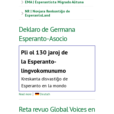
EMA | Esperantista Migrado Aŭtuna
NR | Novjara Renkontiĝo de
EsperantoLand
Deklaro de Germana
Esperanto-Asocio
Pli ol 130 jaroj de
la
Esperanto-
lingvokomunumo
Kreskanta disvastiĝo de
Esperanto en la mondo
about Deklaro de Germana Esperanto-Asocio
Read more
Deutsch
Reta revuo Global Voices en