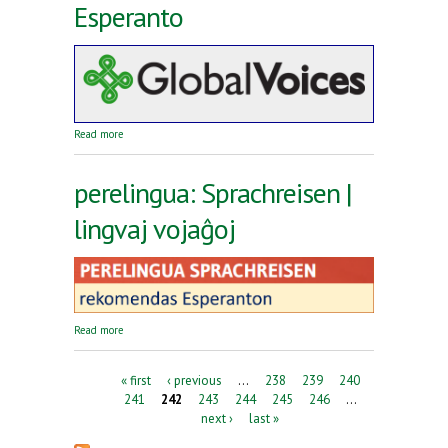
Esperanto
about Reta revuo Global Voices en Esperanto
Read more
perelingua: Sprachreisen |
lingvaj vojaĝoj
about perelingua: Sprachreisen | lingvaj vojaĝoj
Read more
Pages
« first
‹ previous
…
238
239
240
241
242
243
244
245
246
…
next ›
last »