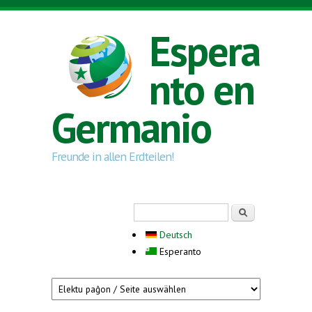
Skip to main content
Espera
nto en
Germanio
Freunde in allen Erdteilen!
Search form
Serĉi
Deutsch
Esperanto