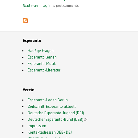
about (Über das Esperanto-Familientreffen in
Read more
Log in
to post comments
Mühlhausen)
Esperanto
Häufige Fragen
Esperanto lernen
Esperanto-Musik
Esperanto-Literatur
Verein
Esperanto-Laden Berlin
Zeitschrift: Esperanto aktuell
Deutsche Esperanto-Jugend (DEJ)
Deutscher Esperanto-Bund (DEB)
(link is external)
Impressum
Kontaktadressen DEB/ DEJ