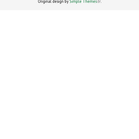
Original design by
Simple Themes
.
(link is
external)
external)