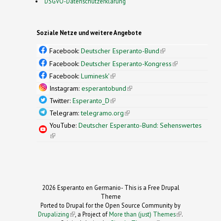
DSGVO-Datenschutzerklärung
Soziale Netze und weitere Angebote
Facebook:
Deutscher Esperanto-Bund
(link is
external)
Facebook:
Deutscher Esperanto-Kongress
(link is
external)
Facebook:
Luminesk'
(link is external)
Instagram:
esperantobund
(link is external)
Twitter:
Esperanto_D
(link is external)
Telegram:
telegramo.org
(link is external)
YouTube:
Deutscher Esperanto-Bund: Sehenswertes
(link is external)
2026 Esperanto en Germanio- This is a Free Drupal
Theme
Ported to Drupal for the Open Source Community by
Drupalizing
(link is external)
, a Project of
More than (just) Themes
(link is
.