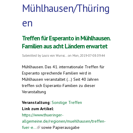
Mühlhausen/Thüring
en
Treffen für Esperanto in Mühlhausen.
Familien aus acht Ländern erwartet
Submitted by
Louis von Wunsc...
on Mon, 2019-07-08 09:44
Mühlhausen. Das 41. internationale Treffen für
Esperanto sprechende Familien wird in
Mühlhausen veranstaltet (...) Seit 40 Jahren
treffen sich Esperanto-Familien zu dieser
Veranstaltung
Veranstaltung:
Sonstige Treffen
Link zum Artikel:
https://www.thueringer-
allgemeine.de/regionen/muehlhausen/treffen-
fuer-e...
(link is external)
sowie Papierausgabe