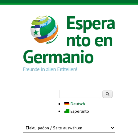
Skip to main content
Espera
nto en
Germanio
Freunde in allen Erdteilen!
Search form
Serĉi
Deutsch
Esperanto