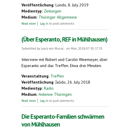
Veröffentlichung:
Lundo, 8. July 2019
Medientyp:
Zeitungen
Medium:
Thüringer Allgemeine
about Treffen für Esperanto in Mühlhausen.
Read more
Log in
to post comments
Familien aus acht Ländern erwartet
(Über Esperanto, REF in Mühlhausen)
Submitted by
Louis von Wunsc...
on Mon, 2018-07-30 17:35
Interview mit Robert und Carolin Weemeyer, über
Esperanto und das Treffen. Etwa drei Minuten.
Veranstaltung:
Treffen
Veröffentlichung:
Ĵaŭdo, 26. July 2018
Medientyp:
Radio
Medium:
Antenne Thüringen
about (Über Esperanto, REF in Mühlhausen)
Read more
Log in
to post comments
Die Esperanto-Familien schwärmen
von Mühlhausen