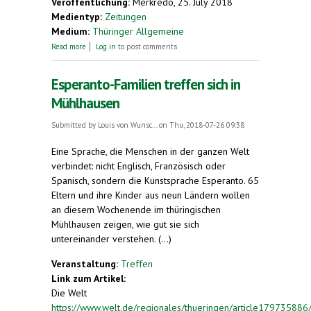
Veröffentlichung:
Merkredo, 25. July 2018
Medientyp:
Zeitungen
Medium:
Thüringer Allgemeine
about Die Esperanto-Familien schwärmen von
Read more
Log in
to post comments
Mühlhausen
Esperanto-Familien treffen sich in
Mühlhausen
Submitted by
Louis von Wunsc...
on Thu, 2018-07-26 09:38
Eine Sprache, die Menschen in der ganzen Welt
verbindet: nicht Englisch, Französisch oder
Spanisch, sondern die Kunstsprache Esperanto. 65
Eltern und ihre Kinder aus neun Ländern wollen
an diesem Wochenende im thüringischen
Mühlhausen zeigen, wie gut sie sich
untereinander verstehen. (...)
Veranstaltung:
Treffen
Link zum Artikel:
Die Welt
https://www.welt.de/regionales/thueringen/article179735886