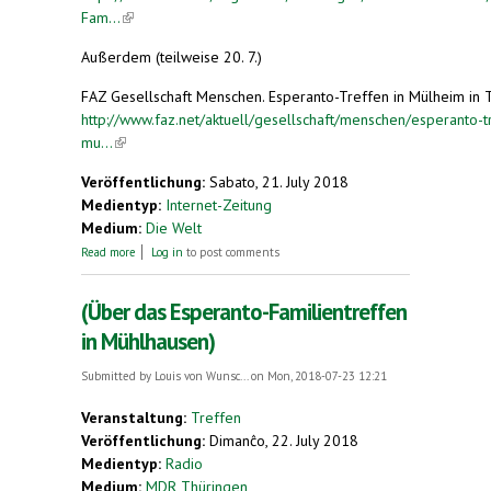
Fam...
(link is external)
Außerdem (teilweise 20. 7.)
FAZ Gesellschaft Menschen. Esperanto-Treffen in Mülheim in 
http://www.faz.net/aktuell/gesellschaft/menschen/esperanto-tr
mu...
(link is external)
Veröffentlichung:
Sabato, 21. July 2018
Medientyp:
Internet-Zeitung
Medium:
Die Welt
about Esperanto-Familien treffen sich in
Read more
Log in
to post comments
Mühlhausen
(Über das Esperanto-Familientreffen
in Mühlhausen)
Submitted by
Louis von Wunsc...
on Mon, 2018-07-23 12:21
Veranstaltung:
Treffen
Veröffentlichung:
Dimanĉo, 22. July 2018
Medientyp:
Radio
Medium:
MDR Thüringen