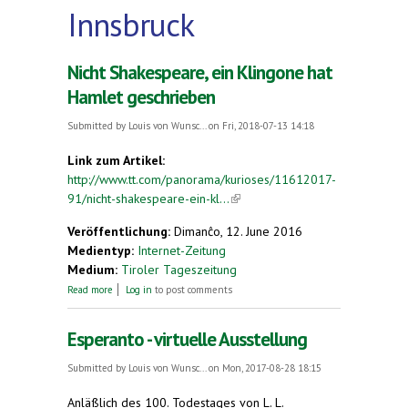
Innsbruck
Nicht Shakespeare, ein Klingone hat
Hamlet geschrieben
Submitted by
Louis von Wunsc...
on Fri, 2018-07-13 14:18
Link zum Artikel:
http://www.tt.com/panorama/kurioses/11612017-
91/nicht-shakespeare-ein-kl...
(link is external)
Veröffentlichung:
Dimanĉo, 12. June 2016
Medientyp:
Internet-Zeitung
Medium:
Tiroler Tageszeitung
about Nicht Shakespeare, ein Klingone hat Hamlet
Read more
Log in
to post comments
geschrieben
Esperanto - virtuelle Ausstellung
Submitted by
Louis von Wunsc...
on Mon, 2017-08-28 18:15
Anläßlich des 100. Todestages von L. L.