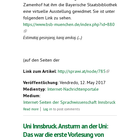
Zamenhof hat ihm die Bayerische Staatsbibliothek
eine virtuelle Ausstellung gewidmet. Sie ist unter
folgendem Link zu sehen.
https://www.bsb-muenchen.de/index.php?id=880
(link is external)
Estimataj gesinjoroj, karaj amikoj. (...)
(auf den Seiten der
Link zum Artikel:
http://sprawi.at/node/785
(link is
external)
Veröffentlichung:
Vendredo, 12. May 2017
Medientyp:
Internet-Nachrichtenportale
Medium:
Internet-Seiten der Sprachwissenschaft Innsbruck
about Esperanto - virtuelle Ausstellung
Read more
Log in
to post comments
Uni Innsbruck. Ansturm an der Uni:
Das war die erste Vorlesung von