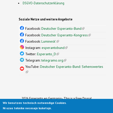
DSGVO-Datenschutzerklärung
Soziale Netze und weitere Angebote
Facebook:
Deutscher Esperanto-Bund
(link is
external)
Facebook:
Deutscher Esperanto-Kongress
(link is
external)
Facebook:
Luminesk'
(link is external)
Instagram:
esperantobund
(link is external)
Twitter:
Esperanto_D
(link is external)
Telegram:
telegramo.org
(link is external)
YouTube:
Deutscher Esperanto-Bund: Sehenswertes
(link is external)
2026 Esperanto en Germanio- This is a Free Drupal
Wir benutzen technisch notwendige Cookies.
Theme
Ported to Drupal for the Open Source Community by
Ni uzas teknike necesajn kuketojn.
Drupalizing
(link is external)
, a Project of
More than (just) Themes
(link is
.