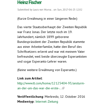
Heinz Fischer
Submitted by
Louis von Wunsc...
on Sun, 2017-06-25 12:02
(Kurze Erwähnung in einer längeren Rede:)
Das vierte Staatsoberhaupt der Zweiten Republik
war Franz Jonas. Der letzte noch im 19.
Jahrhundert, nämlich 1899 geborene
Bundespräsident der Zweiten Republik stammte
aus einer Arbeiterfamilie, hatte den Beruf des
Schriftsetzers erlernt und war mit meinem Vater
befreundet, weil beide überzeugte Esperantisten
und sogar Esperanto-Lehrer waren.
(Keine weitere Erwähnung von Esperanto.)
Link zum Artikel:
http://www.tt.com/home/12125404-93/ansturm-
an-der-uni-das-war-die-erste-...
(link is external)
Veröffentlichung:
Merkredo, 12. October 2016
Medientyp:
Internet-Zeitung