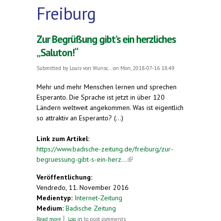
Freiburg
Zur Begrüßung gibt’s ein herzliches
„Saluton!“
Submitted by
Louis von Wunsc...
on Mon, 2018-07-16 18:49
Mehr und mehr Menschen lernen und sprechen
Esperanto. Die Sprache ist jetzt in über 120
Ländern weltweit angekommen. Was ist eigentlich
so attraktiv an Esperanto? (...)
Link zum Artikel:
https://www.badische-zeitung.de/freiburg/zur-
begruessung-gibt-s-ein-herz...
(link is external)
Veröffentlichung:
Vendredo, 11. November 2016
Medientyp:
Internet-Zeitung
Medium:
Badische Zeitung
about Zur Begrüßung gibt’s ein herzliches
Read more
Log in
to post comments