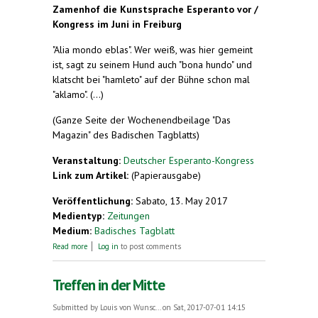
Zamenhof die Kunstsprache Esperanto vor /
Kongress im Juni in Freiburg
"Alia mondo eblas". Wer weiß, was hier gemeint
ist, sagt zu seinem Hund auch "bona hundo" und
klatscht bei "hamleto" auf der Bühne schon mal
"aklamo". (...)
(Ganze Seite der Wochenendbeilage "Das
Magazin" des Badischen Tagblatts)
Veranstaltung:
Deutscher Esperanto-Kongress
Link zum Artikel:
(Papierausgabe)
Veröffentlichung:
Sabato, 13. May 2017
Medientyp:
Zeitungen
Medium:
Badisches Tagblatt
about Wenn "hamleto" viel "aklamo" bekommt
Read more
Log in
to post comments
Treffen in der Mitte
Submitted by
Louis von Wunsc...
on Sat, 2017-07-01 14:15