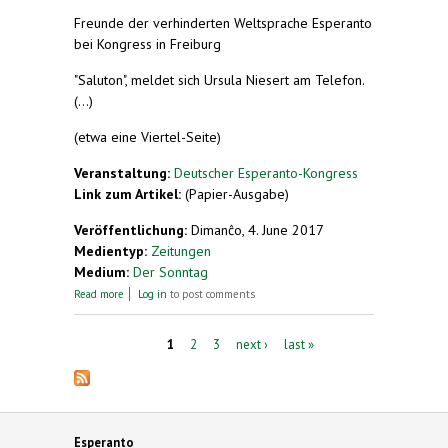
Freunde der verhinderten Weltsprache Esperanto
bei Kongress in Freiburg
"Saluton", meldet sich Ursula Niesert am Telefon.
(...)
(etwa eine Viertel-Seite)
Veranstaltung:
Deutscher Esperanto-Kongress
Link zum Artikel:
(Papier-Ausgabe)
Veröffentlichung:
Dimanĉo, 4. June 2017
Medientyp:
Zeitungen
Medium:
Der Sonntag
about Treffen in der Mitte
Read more
Log in
to post comments
Pages
1
2
3
next ›
last »
Esperanto