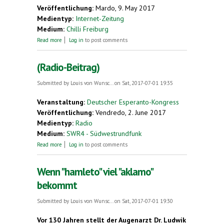
Veröffentlichung:
Mardo, 9. May 2017
Medientyp:
Internet-Zeitung
Medium:
Chilli Freiburg
about Paroli Esperanton: Deutsche Esperanto-
Read more
Log in
to post comments
Kongress steigt Anfang Juni in Freiburg
(Radio-Beitrag)
Submitted by
Louis von Wunsc...
on Sat, 2017-07-01 19:35
Veranstaltung:
Deutscher Esperanto-Kongress
Veröffentlichung:
Vendredo, 2. June 2017
Medientyp:
Radio
Medium:
SWR4 - Südwestrundfunk
about (Radio-Beitrag)
Read more
Log in
to post comments
Wenn "hamleto" viel "aklamo"
bekommt
Submitted by
Louis von Wunsc...
on Sat, 2017-07-01 19:30
Vor 130 Jahren stellt der Augenarzt Dr. Ludwik