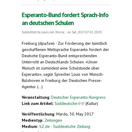
„Saluton!“
Esperanto-Bund fordert Sprach-Info
an deutschen Schulen
Submitted by
Louis von Wunsc...
on Sat, 2017-07-01 20:05
Freiburg (dpa/lsw) - Zur Förderung der künstlich
geschaffenen Weltsprache Esperanto fordert der
Deutsche Esperanto-Bund entsprechenden
Unterricht an Deutschlands Schulen. «Unser
Wunsch ist zumindest eine Schulstunde über
Esperanto», sagte Sprecher Louis von Wunsch-
Rolshoven in Freiburg der Deutschen Presse-
Agentur. (...)
Veranstaltung:
Deutscher Esperanto-Kongress
Link zum Artikel:
Süddeutsche
(link is external)
(Kultur)
Veröffentlichung:
Mardo, 30. May 2017
Medientyp:
Zeitungen
Medium:
SZ.de - Süddeutsche Zeitung
about Esperanto-Bund fordert Sprach-Info an