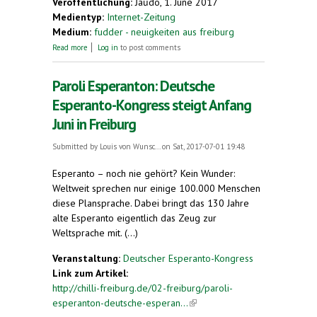
Veröffentlichung:
Ĵaŭdo, 1. June 2017
Medientyp:
Internet-Zeitung
Medium:
fudder - neuigkeiten aus freiburg
about Esperantotreffen in Freiburg: Wie klingt die
Read more
Log in
to post comments
Sprache eigentlich?
Paroli Esperanton: Deutsche
Esperanto-Kongress steigt Anfang
Juni in Freiburg
Submitted by
Louis von Wunsc...
on Sat, 2017-07-01 19:48
Esperanto – noch nie gehört? Kein Wunder:
Weltweit sprechen nur einige 100.000 Menschen
diese Plansprache. Dabei bringt das 130 Jahre
alte Esperanto eigentlich das Zeug zur
Weltsprache mit. (...)
Veranstaltung:
Deutscher Esperanto-Kongress
Link zum Artikel:
http://chilli-freiburg.de/02-freiburg/paroli-
esperanton-deutsche-esperan...
(link is external)